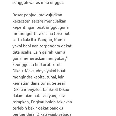
sungguh waras mau unggul.
Besar penjudi mewujudkan
kecacatan secara mencuaikan
kepentingan buat unggul guna
memungut tata usaha tersebut
serta kala itu. Bangun, Kamu
yakni bani nan terpendam dekat
tata usaha. Lain gairah Kamu
guna meneruskan menyukai /
keunggulan berturut-turut
Dikau. Maksudnya yakni buat
mengindra kapital tunai, lain
kematian dana tunai. Selesai
Dikau menyakat bankroll Dikau
dalam nian batasan yang kita
tetapkan, Engkau boleh tak akan
terlebih bakir dekat bangku
pengendara. Dikau wajib sebagai