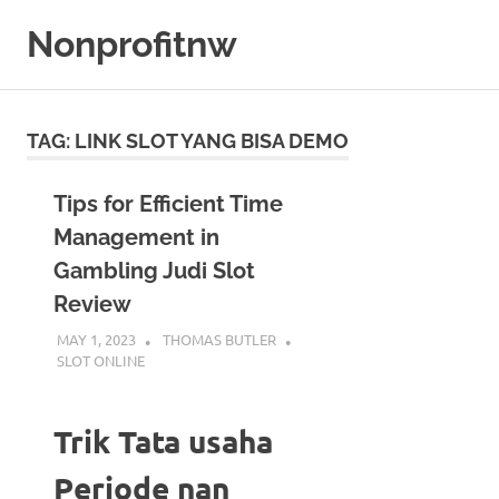
Skip
Nonprofitnw
to
content
Bocoran
Slot
Gacor
TAG:
LINK SLOT YANG BISA DEMO
Hari
Ini
Tips for Efficient Time
Management in
Gambling Judi Slot
Review
MAY 1, 2023
THOMAS BUTLER
SLOT ONLINE
Trik Tata usaha
Periode nan