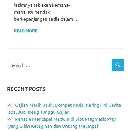
lazimnya tak akan kemana-
mana. Itu hendak
berkepanjangan sedia dalam …
READ MORE
Search
SEARCH
for:
RECENT POSTS
Gajian Masih Jauh, Dompet Mulai Kering? Ini Cerita
soal Judi Iseng Tunggu Gajian
Rahasia Mencapai Maxwin di Slot Pragmatic Play
yang Bikin Ketagihan dan Untung Melimpah