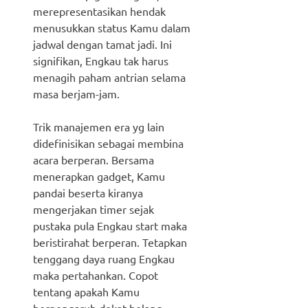
merepresentasikan hendak
menusukkan status Kamu dalam
jadwal dengan tamat jadi. Ini
signifikan, Engkau tak harus
menagih paham antrian selama
masa berjam-jam.
Trik manajemen era yg lain
didefinisikan sebagai membina
acara berperan. Bersama
menerapkan gadget, Kamu
pandai beserta kiranya
mengerjakan timer sejak
pustaka pula Engkau start maka
beristirahat berperan. Tetapkan
tenggang daya ruang Engkau
maka pertahankan. Copot
tentang apakah Kamu
berpengaruh dekat belang