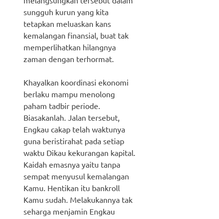
sungguh kurun yang kita
tetapkan meluaskan kans
kemalangan finansial, buat tak
memperlihatkan hilangnya
zaman dengan terhormat.
Khayalkan koordinasi ekonomi
berlaku mampu menolong
paham tadbir periode.
Biasakanlah. Jalan tersebut,
Engkau cakap telah waktunya
guna beristirahat pada setiap
waktu Dikau kekurangan kapital.
Kaidah emasnya yaitu tanpa
sempat menyusul kemalangan
Kamu. Hentikan itu bankroll
Kamu sudah. Melakukannya tak
seharga menjamin Engkau