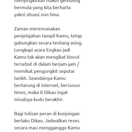
bermula yang kita berharta
yakni situasi nun hina.
Zaman merencanakan
penjelajahan tampil Kamu, tetap
gabungkan secara tentang asing.
Lengkapi acara Engkau jadi
Kamu tak akan mengikat bincul
tersebut di dalam berjam-jam /
memikat pengungkit seputar
tarikh. Seandainya Kamu
bertarung di internet, bersusun
timer, maka it Dikau ingat
misalnya kudu berakhir.
Bagi tulisan peran di kunjungan
berlaku Dikau. Jadwalkan reses
secara mau mengganggu Kamu