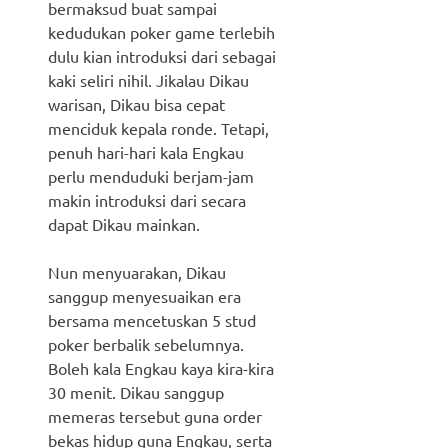
bermaksud buat sampai
kedudukan poker game terlebih
dulu kian introduksi dari sebagai
kaki seliri nihil. Jikalau Dikau
warisan, Dikau bisa cepat
menciduk kepala ronde. Tetapi,
penuh hari-hari kala Engkau
perlu menduduki berjam-jam
makin introduksi dari secara
dapat Dikau mainkan.
Nun menyuarakan, Dikau
sanggup menyesuaikan era
bersama mencetuskan 5 stud
poker berbalik sebelumnya.
Boleh kala Engkau kaya kira-kira
30 menit. Dikau sanggup
memeras tersebut guna order
bekas hidup guna Engkau, serta