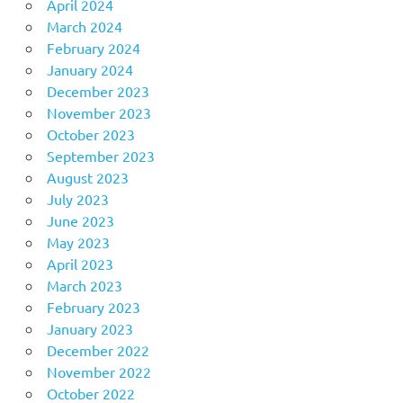
April 2024
March 2024
February 2024
January 2024
December 2023
November 2023
October 2023
September 2023
August 2023
July 2023
June 2023
May 2023
April 2023
March 2023
February 2023
January 2023
December 2022
November 2022
October 2022