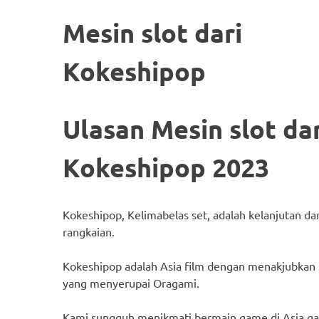
Mesin slot dari
Kokeshipop
Ulasan Mesin slot dar
Kokeshipop 2023
Kokeshipop, Kelimabelas set, adalah kelanjutan da
rangkaian.
Kokeshipop adalah Asia film dengan menakjubkan
yang menyerupai Oragami.
Kami sungguh menikmati bermain game di Asia ga