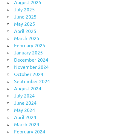
August 2025
July 2025
June 2025
May 2025
April 2025
March 2025
February 2025
January 2025
December 2024
November 2024
October 2024
September 2024
August 2024
July 2024
June 2024
May 2024
April 2024
March 2024
February 2024