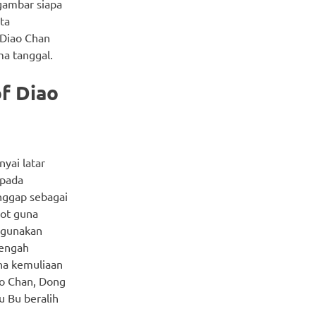
 gambar siapa
ta
 Diao Chan
a tanggal.
of Diao
yai latar
 pada
anggap sebagai
lot guna
ggunakan
tengah
na kemuliaan
ao Chan, Dong
u Bu beralih