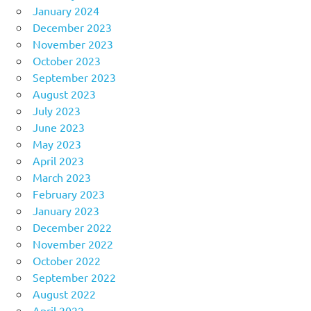
January 2024
December 2023
November 2023
October 2023
September 2023
August 2023
July 2023
June 2023
May 2023
April 2023
March 2023
February 2023
January 2023
December 2022
November 2022
October 2022
September 2022
August 2022
April 2022