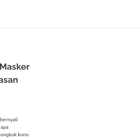
 Masker
lasan
bernyali
 apa
Tiongkok kuno