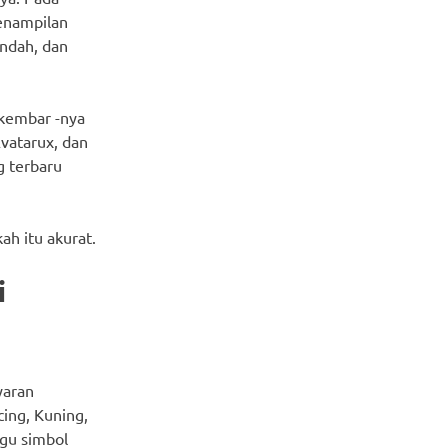
enampilan
ndah, dan
kembar -nya
vatarux, dan
 terbaru
h itu akurat.
i
yaran
cing, Kuning,
ngu simbol