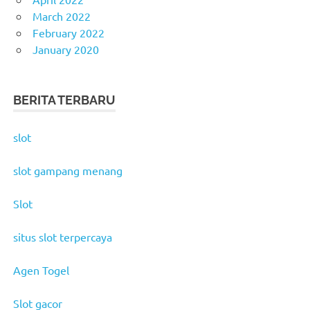
March 2022
February 2022
January 2020
BERITA TERBARU
slot
slot gampang menang
Slot
situs slot terpercaya
Agen Togel
Slot gacor