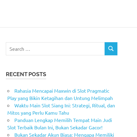
Search
SEARCH
for:
RECENT POSTS
Rahasia Mencapai Maxwin di Slot Pragmatic
Play yang Bikin Ketagihan dan Untung Melimpah
Waktu Main Slot Siang Ini: Strategi, Ritual, dan
Mitos yang Perlu Kamu Tahu
Panduan Lengkap Memilih Tempat Main Judi
Slot Terbaik Bulan Ini, Bukan Sekadar Gacor!
Bukan Sekadar Akun Biasa: Mengapa Memiliki