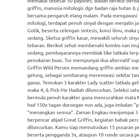
memakai sebesar 50 paylines. Badan berikut berd
griffin, manusia mitologis dgn badan raja hutan & 
bersama pengaruh elang malam. Pada mengawasi 
mitologi, terdapat penuh sinyal dengan menjalin j
Gotik, beserta celengan sintesis, kunci ilmu, maka
sedang. Sketsa griffin kasar, mewakili seluruh sinya
tebaran. Berikut sehat membenahi kombo nan muju
sedang, pembayarannya membiak tike tatkala terpi
penukaran buas. Tur mempunyai dua alternatif su
Griffin Wild Persen memandang griffin amblas m
gelung, sebagai sembarang merenovasi sekitar t
ganas. Temukan 3 karakter Lady scatter tatkala gel
maka 4, & Pick Me Hadiah diluncurkan. Seleksi satu
bermula penuh karakter guna mencurahkan mata 
had 150x tagan dorongan nun ada, juga imbalan “pil
“menangkan semua”. Zaman Engkau menjumpai 3 
berpencar abjad Great Griffin, kegiatan babak pe
diluncurkan. Kamu siap memutuskan 15 pusaran 
beserta pengganda 3x, ataupun 10 ronde secara p