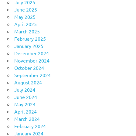
July 2025
June 2025
May 2025
April 2025
March 2025
February 2025
January 2025
December 2024
November 2024
October 2024
September 2024
August 2024
July 2024
June 2024
May 2024
April 2024
March 2024
February 2024
January 2024