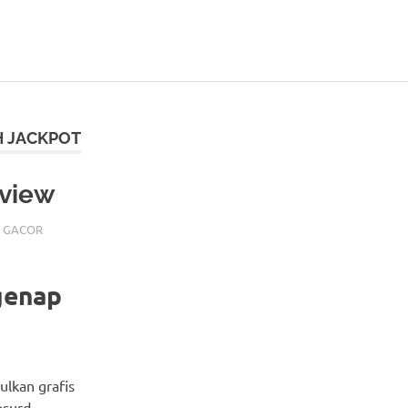
H JACKPOT
eview
G GACOR
egenap
lkan grafis
bsurd.