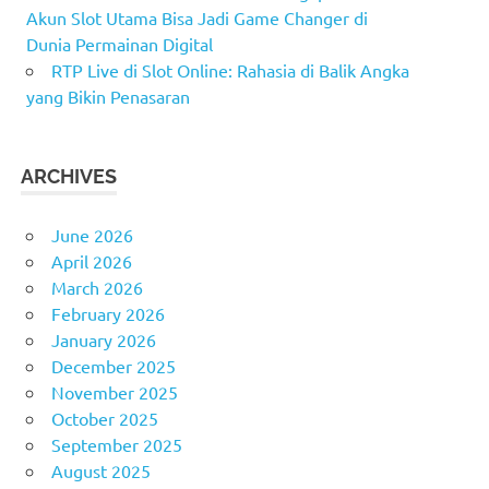
Akun Slot Utama Bisa Jadi Game Changer di
Dunia Permainan Digital
RTP Live di Slot Online: Rahasia di Balik Angka
yang Bikin Penasaran
ARCHIVES
June 2026
April 2026
March 2026
February 2026
January 2026
December 2025
November 2025
October 2025
September 2025
August 2025