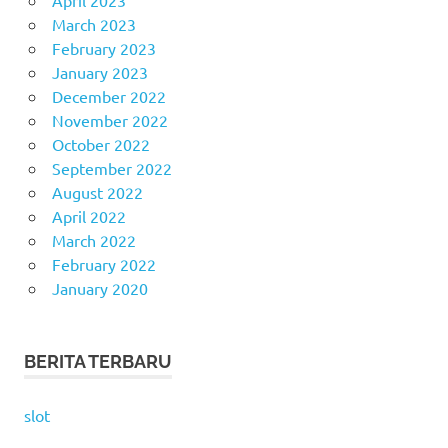
March 2023
February 2023
January 2023
December 2022
November 2022
October 2022
September 2022
August 2022
April 2022
March 2022
February 2022
January 2020
BERITA TERBARU
slot