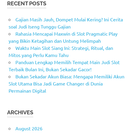
RECENT POSTS
Gajian Masih Jauh, Dompet Mulai Kering? Ini Cerita
soal Judi Iseng Tunggu Gajian
Rahasia Mencapai Maxwin di Slot Pragmatic Play
yang Bikin Ketagihan dan Untung Melimpah
Waktu Main Slot Siang Ini: Strategi, Ritual, dan
Mitos yang Perlu Kamu Tahu
Panduan Lengkap Memilih Tempat Main Judi Slot
Terbaik Bulan Ini, Bukan Sekadar Gacor!
Bukan Sekadar Akun Biasa: Mengapa Memiliki Akun
Slot Utama Bisa Jadi Game Changer di Dunia
Permainan Digital
ARCHIVES
August 2026