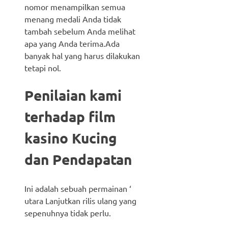
nomor menampilkan semua
menang medali Anda tidak
tambah sebelum Anda melihat
apa yang Anda terima.Ada
banyak hal yang harus dilakukan
tetapi nol.
Penilaian kami
terhadap film
kasino Kucing
dan Pendapatan
Ini adalah sebuah permainan ‘
utara Lanjutkan rilis ulang yang
sepenuhnya tidak perlu.