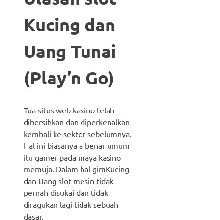
Kucing dan
Uang Tunai
(Play’n Go)
Tua situs web kasino telah
dibersihkan dan diperkenalkan
kembali ke sektor sebelumnya.
Hal ini biasanya a benar umum
itu gamer pada maya kasino
memuja. Dalam hal gimKucing
dan Uang slot mesin tidak
pernah disukai dan tidak
diragukan lagi tidak sebuah
dasar.