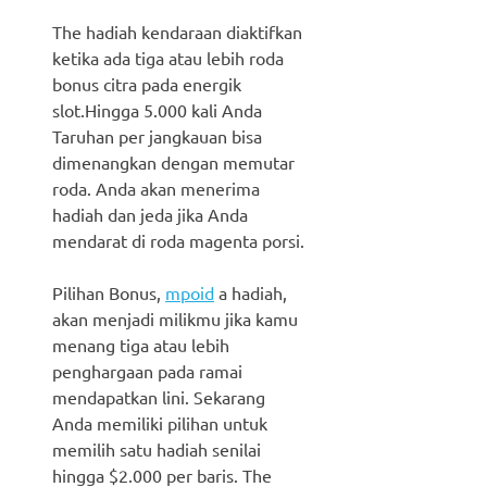
The hadiah kendaraan diaktifkan
ketika ada tiga atau lebih roda
bonus citra pada energik
slot.Hingga 5.000 kali Anda
Taruhan per jangkauan bisa
dimenangkan dengan memutar
roda. Anda akan menerima
hadiah dan jeda jika Anda
mendarat di roda magenta porsi.
Pilihan Bonus,
mpoid
a hadiah,
akan menjadi milikmu jika kamu
menang tiga atau lebih
penghargaan pada ramai
mendapatkan lini. Sekarang
Anda memiliki pilihan untuk
memilih satu hadiah senilai
hingga $2.000 per baris. The