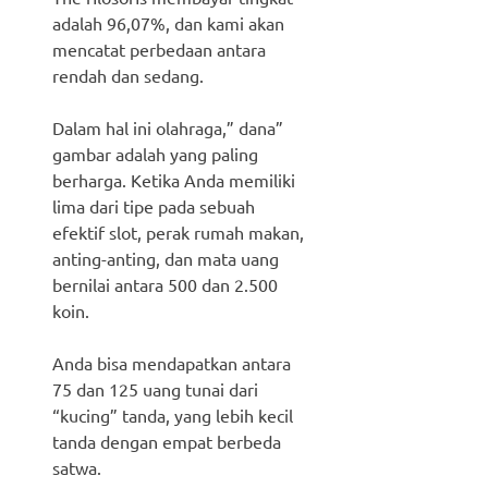
adalah 96,07%, dan kami akan
mencatat perbedaan antara
rendah dan sedang.
Dalam hal ini olahraga,” dana”
gambar adalah yang paling
berharga. Ketika Anda memiliki
lima dari tipe pada sebuah
efektif slot, perak rumah makan,
anting-anting, dan mata uang
bernilai antara 500 dan 2.500
koin.
Anda bisa mendapatkan antara
75 dan 125 uang tunai dari
“kucing” tanda, yang lebih kecil
tanda dengan empat berbeda
satwa.