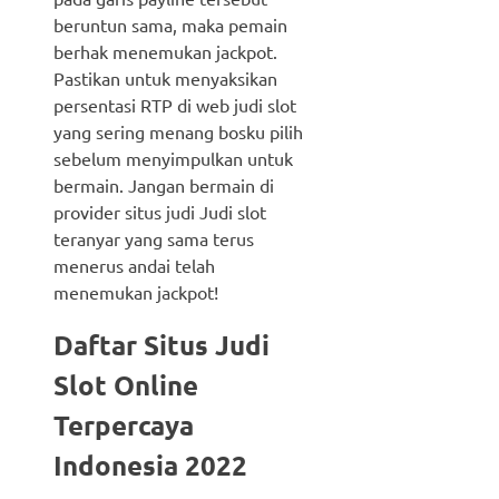
beruntun sama, maka pemain
berhak menemukan jackpot.
Pastikan untuk menyaksikan
persentasi RTP di web judi slot
yang sering menang bosku pilih
sebelum menyimpulkan untuk
bermain. Jangan bermain di
provider situs judi Judi slot
teranyar yang sama terus
menerus andai telah
menemukan jackpot!
Daftar Situs Judi
Slot Online
Terpercaya
Indonesia 2022