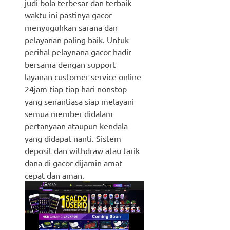
judi bola terbesar dan terbaik
waktu ini pastinya gacor
menyuguhkan sarana dan
pelayanan paling baik. Untuk
perihal pelaynana gacor hadir
bersama dengan support
layanan customer service online
24jam tiap tiap hari nonstop
yang senantiasa siap melayani
semua member didalam
pertanyaan ataupun kendala
yang didapat nanti. Sistem
deposit dan withdraw atau tarik
dana di gacor dijamin amat
cepat dan aman.