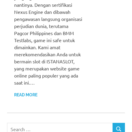
nantinya. Dengan sertifikasi
Nexus Engine dan dibawah
pengawasan langsung organisasi
perjudian dunia, terutama
Pagcor Philippines dan BMM
Testlabs, game ini safe untuk
dimainkan. Kami amat
merekomendasikan Anda untuk
bermain slot di ISTANASLOT,
yang merupakan website game
online paling populer yang ada
saat ini.…
READ MORE
Search
SEARCH