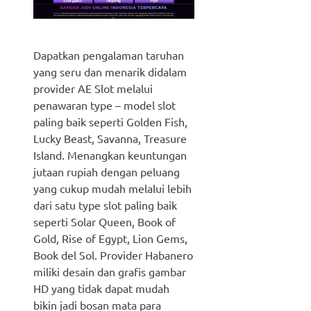
Dapatkan pengalaman taruhan
yang seru dan menarik didalam
provider AE Slot melalui
penawaran type – model slot
paling baik seperti Golden Fish,
Lucky Beast, Savanna, Treasure
Island. Menangkan keuntungan
jutaan rupiah dengan peluang
yang cukup mudah melalui lebih
dari satu type slot paling baik
seperti Solar Queen, Book of
Gold, Rise of Egypt, Lion Gems,
Book del Sol. Provider Habanero
miliki desain dan grafis gambar
HD yang tidak dapat mudah
bikin jadi bosan mata para