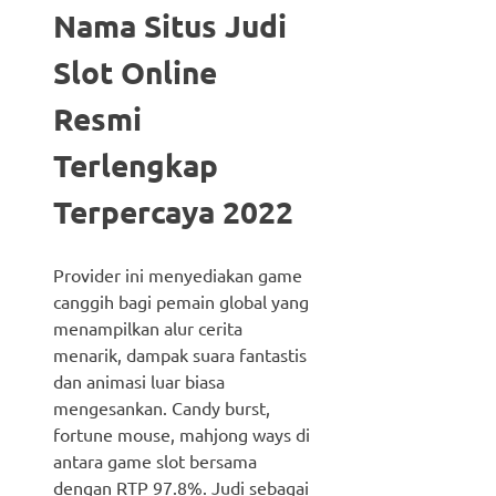
Nama Situs Judi
Slot Online
Resmi
Terlengkap
Terpercaya 2022
Provider ini menyediakan game
canggih bagi pemain global yang
menampilkan alur cerita
menarik, dampak suara fantastis
dan animasi luar biasa
mengesankan. Candy burst,
fortune mouse, mahjong ways di
antara game slot bersama
dengan RTP 97.8%. Judi sebagai