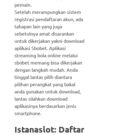
pemain.
Setelah merampungkan sistem
registrasi pendaftaran akun, ada
tahapan lain yang juga
sebetulnya amat disarankan
untuk dikerjakan yakni download
aplikasi Sbobet. Aplikasi
streaming bola online melalui
sbobet memang bisa dikerjakan
dengan langkah mudah. Anda
tinggal lantas pilih diantara
pilihan perangkat yang bakal
anda gunakan untuk download,
lantas silahkan download
aplikasinya berdasarkan jenis
smartphone.
Istanaslot: Daftar