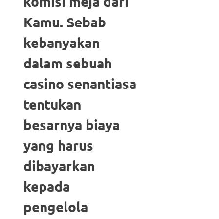
komisi meja dari
Kamu. Sebab
kebanyakan
dalam sebuah
casino senantiasa
tentukan
besarnya biaya
yang harus
dibayarkan
kepada
pengelola