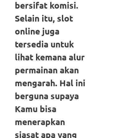
bersifat komisi.
Selain itu, slot
online juga
tersedia untuk
lihat kemana alur
permainan akan
mengarah. Hal ini
berguna supaya
Kamu bisa
menerapkan
siasat apa yang