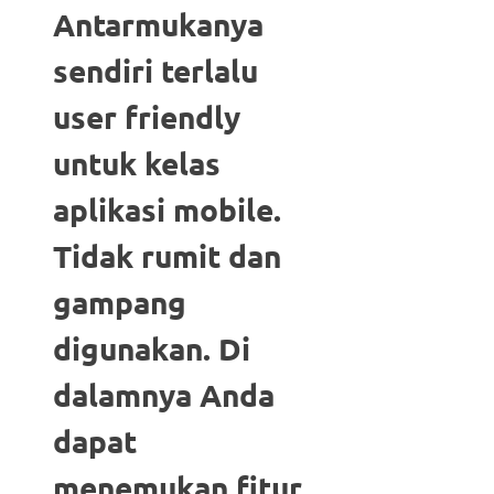
Antarmukanya
sendiri terlalu
user friendly
untuk kelas
aplikasi mobile.
Tidak rumit dan
gampang
digunakan. Di
dalamnya Anda
dapat
menemukan fitur