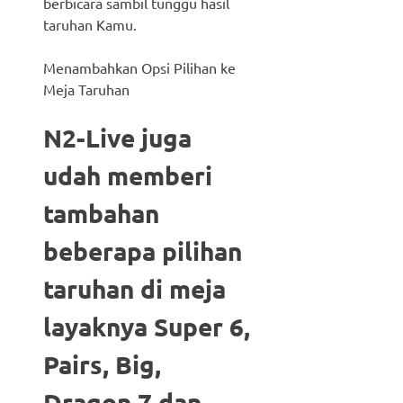
berbicara sambil tunggu hasil
taruhan Kamu.
Menambahkan Opsi Pilihan ke
Meja Taruhan
N2-Live juga
udah memberi
tambahan
beberapa pilihan
taruhan di meja
layaknya Super 6,
Pairs, Big,
Dragon 7 dan