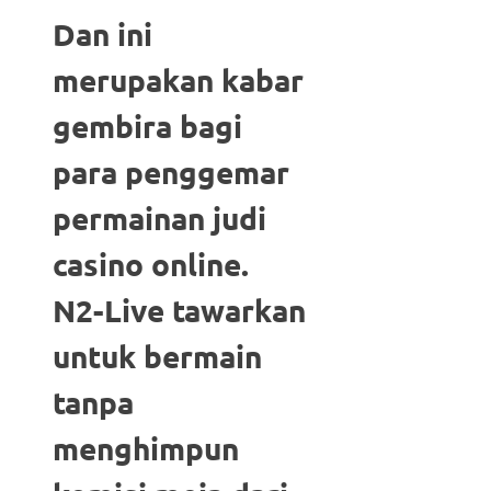
Dan ini
merupakan kabar
gembira bagi
para penggemar
permainan judi
casino online.
N2-Live tawarkan
untuk bermain
tanpa
menghimpun