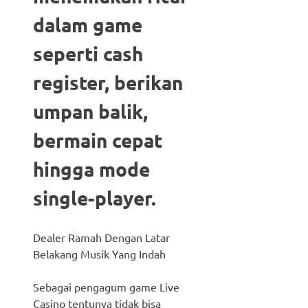
dalam game
seperti cash
register, berikan
umpan balik,
bermain cepat
hingga mode
single-player.
Dealer Ramah Dengan Latar
Belakang Musik Yang Indah
Sebagai pengagum game Live
Casino tentunya tidak bisa