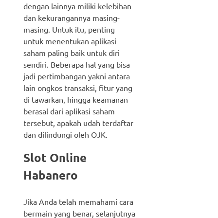
dengan lainnya miliki kelebihan
dan kekurangannya masing-
masing. Untuk itu, penting
untuk menentukan aplikasi
saham paling baik untuk diri
sendiri. Beberapa hal yang bisa
jadi pertimbangan yakni antara
lain ongkos transaksi, fitur yang
di tawarkan, hingga keamanan
berasal dari aplikasi saham
tersebut, apakah udah terdaftar
dan dilindungi oleh OJK.
Slot Online
Habanero
Jika Anda telah memahami cara
bermain yang benar, selanjutnya