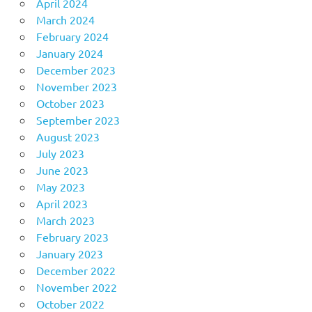
April 2024
March 2024
February 2024
January 2024
December 2023
November 2023
October 2023
September 2023
August 2023
July 2023
June 2023
May 2023
April 2023
March 2023
February 2023
January 2023
December 2022
November 2022
October 2022