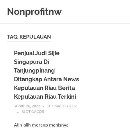
Skip
Nonprofitnw
to
content
Bocoran
Slot
Gacor
TAG:
KEPULAUAN
Hari
Ini
Penjual Judi Sijie
Singapura Di
Tanjungpinang
Ditangkap Antara News
Kepulauan Riau Berita
Kepulauan Riau Terkini
APRIL 28, 2022
THOMAS BUTLER
SLOT GACOR
Alih-alih meraup manisnya