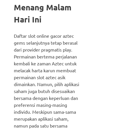
Menang Malam
Hari Ini
Daftar slot online gacor aztec
gems selanjutnya tetap berasal
dari provider pragmatis play.
Permainan bertema perjalanan
kembali ke zaman Aztec untuk
melacak harta karun membuat
permainan slot aztec asik
dimainkan. Namun, pilih aplikasi
saham juga butuh disesuaikan
bersama dengan keperluan dan
preferensi masing-masing
individu. Meskipun sama-sama
merupakan aplikasi saham,
namun pada satu bersama