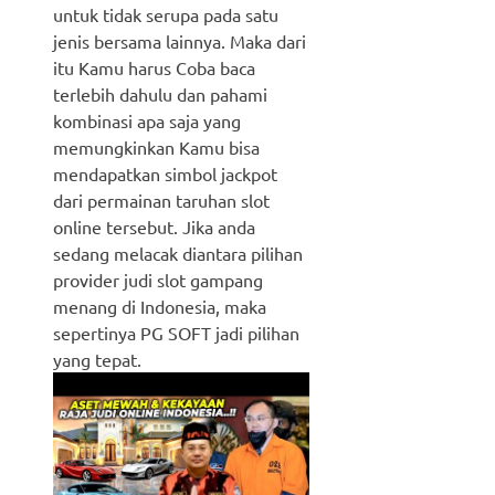
untuk tidak serupa pada satu
jenis bersama lainnya. Maka dari
itu Kamu harus Coba baca
terlebih dahulu dan pahami
kombinasi apa saja yang
memungkinkan Kamu bisa
mendapatkan simbol jackpot
dari permainan taruhan slot
online tersebut. Jika anda
sedang melacak diantara pilihan
provider judi slot gampang
menang di Indonesia, maka
sepertinya PG SOFT jadi pilihan
yang tepat.