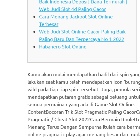
Baik Indonesia Deposit Dana Termurah |
Web Judi Slot 4d Paling Gacor
Cara Menang Jackpot Slot Online
Terbesar
Web Judi Slot Online Gacor Paling Baik
Paling Baru Dan Terpercaya No 1 2022
Habanero Slot Online
Kamu akan mulai mendapatkan hadil dari spin yan
lakukan saat kamu telah mendapatkan icon ‘burung’
wild pada tiap tiap spin tersebut. Juga, pemula ser
mendapatkan putaran gratis sebagai peluang untu
semua permainan yang ada di Game Slot Online.
ContentBocoran Trik Slot Pragmatic Paling GacorC
Pragmatic / Cheat Slot 2022Cara Bermain Roulett
Menang Terus Dengan Sempurna Itulah cara bermai
online pragmatic play agar menang besar dan mud