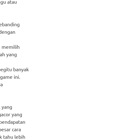
ragu atau
sebanding
 dengan
n memilih
ah yang
begitu banyak
game ini.
da
l yang
 gacor yang
h pendapatan
besar cara
 tahu lebih