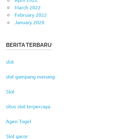
March 2022
February 2022
January 2020
BERITA TERBARU
slot
slot gampang menang
Slot
situs slot terpercaya
Agen Togel
Slot gacor