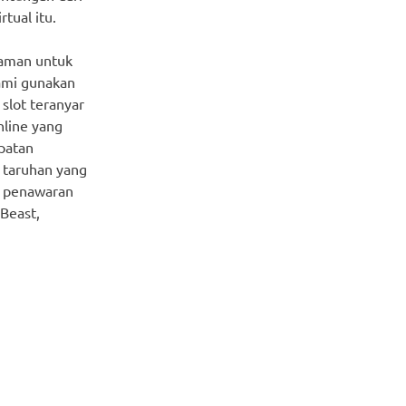
tual itu.
 aman untuk
ami gunakan
slot teranyar
nline yang
patan
 taruhan yang
i penawaran
 Beast,