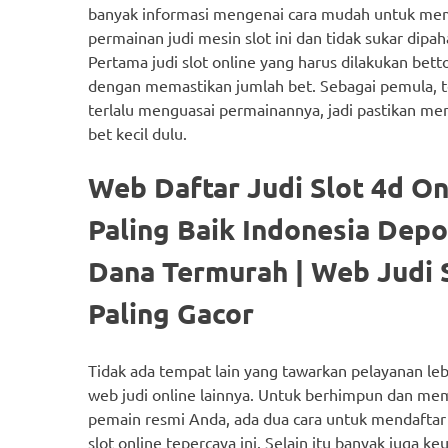
banyak informasi mengenai cara mudah untuk me
permainan judi mesin slot ini dan tidak sukar dipa
Pertama judi slot online yang harus dilakukan betto
dengan memastikan jumlah bet. Sebagai pemula, 
terlalu menguasai permainannya, jadi pastikan m
bet kecil dulu.
Web Daftar Judi Slot 4d On
Paling Baik Indonesia Depo
Dana Termurah | Web Judi 
Paling Gacor
Tidak ada tempat lain yang tawarkan pelayanan lebi
web judi online lainnya. Untuk berhimpun dan mem
pemain resmi Anda, ada dua cara untuk mendaftar
slot online tepercaya ini. Selain itu banyak juga k