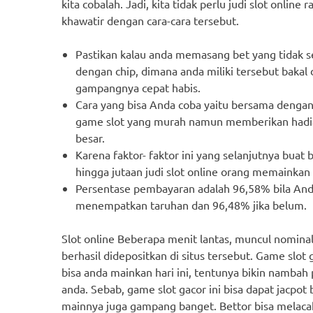
kita cobalah. Jadi, kita tidak perlu judi slot online 
khawatir dengan cara-cara tersebut.
Pastikan kalau anda memasang bet yang tidak 
dengan chip, dimana anda miliki tersebut bakal
gampangnya cepat habis.
Cara yang bisa Anda coba yaitu bersama denga
game slot yang murah namun memberikan hadi
besar.
Karena faktor- faktor ini yang selanjutnya buat 
hingga jutaan judi slot online orang memainkan 
Persentase pembayaran adalah 96,58% bila An
menempatkan taruhan dan 96,48% jika belum.
Slot online Beberapa menit lantas, muncul nomina
berhasil didepositkan di situs tersebut. Game slot
bisa anda mainkan hari ini, tentunya bikin namba
anda. Sebab, game slot gacor ini bisa dapat jacpot 
mainnya juga gampang banget. Bettor bisa melacak