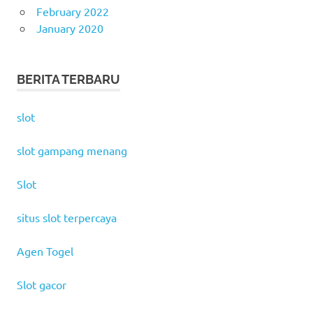
February 2022
January 2020
BERITA TERBARU
slot
slot gampang menang
Slot
situs slot terpercaya
Agen Togel
Slot gacor