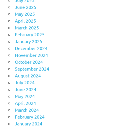
June 2025
May 2025
April 2025
March 2025
February 2025
January 2025
December 2024
November 2024
October 2024
September 2024
August 2024
July 2024
June 2024
May 2024
April 2024
March 2024
February 2024
January 2024