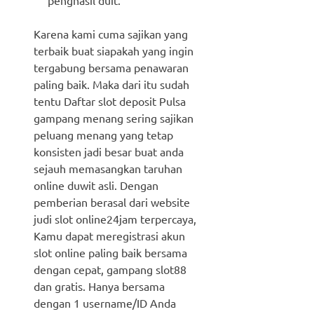
Karena kami cuma sajikan yang
terbaik buat siapakah yang ingin
tergabung bersama penawaran
paling baik. Maka dari itu sudah
tentu Daftar slot deposit Pulsa
gampang menang sering sajikan
peluang menang yang tetap
konsisten jadi besar buat anda
sejauh memasangkan taruhan
online duwit asli. Dengan
pemberian berasal dari website
judi slot online24jam terpercaya,
Kamu dapat meregistrasi akun
slot online paling baik bersama
dengan cepat, gampang slot88
dan gratis. Hanya bersama
dengan 1 username/ID Anda