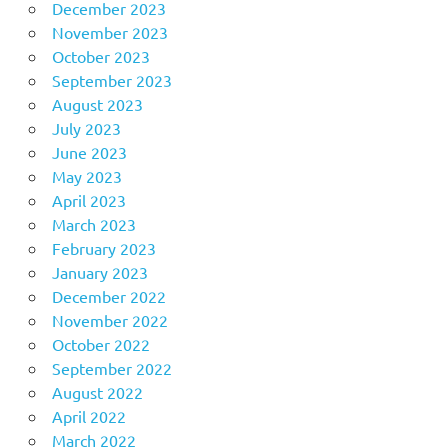
December 2023
November 2023
October 2023
September 2023
August 2023
July 2023
June 2023
May 2023
April 2023
March 2023
February 2023
January 2023
December 2022
November 2022
October 2022
September 2022
August 2022
April 2022
March 2022