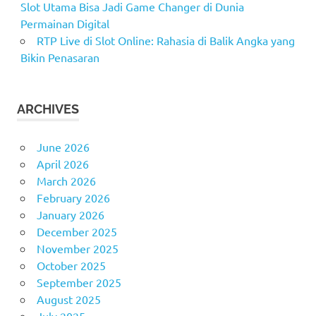
Slot Utama Bisa Jadi Game Changer di Dunia
Permainan Digital
RTP Live di Slot Online: Rahasia di Balik Angka yang
Bikin Penasaran
ARCHIVES
June 2026
April 2026
March 2026
February 2026
January 2026
December 2025
November 2025
October 2025
September 2025
August 2025
July 2025