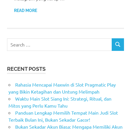
READ MORE
Search
SEARCH
for:
RECENT POSTS
Rahasia Mencapai Maxwin di Slot Pragmatic Play
yang Bikin Ketagihan dan Untung Melimpah
Waktu Main Slot Siang Ini: Strategi, Ritual, dan
Mitos yang Perlu Kamu Tahu
Panduan Lengkap Memilih Tempat Main Judi Slot
Terbaik Bulan Ini, Bukan Sekadar Gacor!
Bukan Sekadar Akun Biasa: Mengapa Memiliki Akun