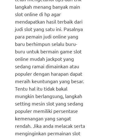
langkah menang banyak main
slot online di hp agar
mendapatkan hasil terbaik dari
judi slot yang satu ini. Pasalnya
para pemain judi online yang
baru berhimpun selalu buru-
buru untuk bermain game slot
online mudah jackpot yang
sedang ramai dimainkan atau
populer dengan harapan dapat
meraih keuntungan yang besar.
Tentu hal itu tidak bakal
mungkin berlangsung, langkah
setting mesin slot yang sedang
populer memiliki persentase
kemenangan yang sangat
rendah. Jika anda melacak serta
menginginkan permainan slot