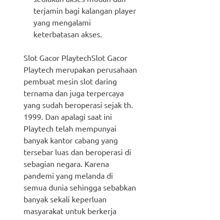
terjamin bagi kalangan player
yang mengalami
keterbatasan akses.
Slot Gacor PlaytechSlot Gacor
Playtech merupakan perusahaan
pembuat mesin slot daring
ternama dan juga terpercaya
yang sudah beroperasi sejak th.
1999. Dan apalagi saat ini
Playtech telah mempunyai
banyak kantor cabang yang
tersebar luas dan beroperasi di
sebagian negara. Karena
pandemi yang melanda di
semua dunia sehingga sebabkan
banyak sekali keperluan
masyarakat untuk berkerja