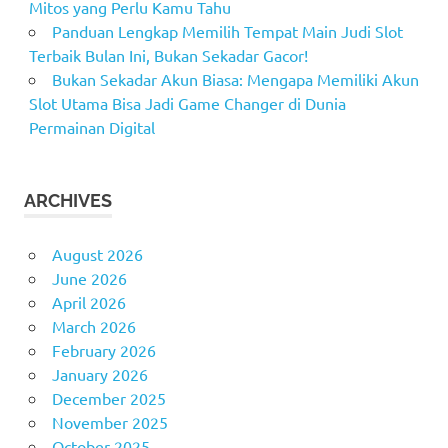
Mitos yang Perlu Kamu Tahu
Panduan Lengkap Memilih Tempat Main Judi Slot
Terbaik Bulan Ini, Bukan Sekadar Gacor!
Bukan Sekadar Akun Biasa: Mengapa Memiliki Akun
Slot Utama Bisa Jadi Game Changer di Dunia
Permainan Digital
ARCHIVES
August 2026
June 2026
April 2026
March 2026
February 2026
January 2026
December 2025
November 2025
October 2025