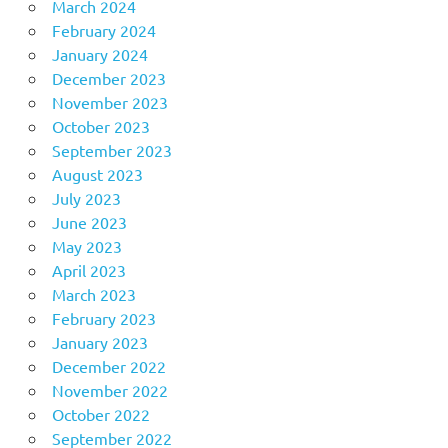
March 2024
February 2024
January 2024
December 2023
November 2023
October 2023
September 2023
August 2023
July 2023
June 2023
May 2023
April 2023
March 2023
February 2023
January 2023
December 2022
November 2022
October 2022
September 2022