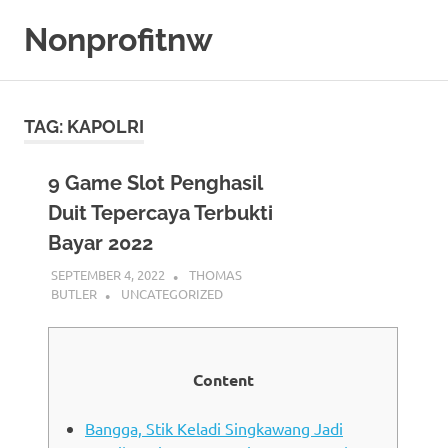
Skip
Nonprofitnw
to
content
Bocoran
Slot
Gacor
TAG:
KAPOLRI
Hari
Ini
9 Game Slot Penghasil
Duit Tepercaya Terbukti
Bayar 2022
SEPTEMBER 4, 2022
THOMAS
BUTLER
UNCATEGORIZED
Content
Bangga, Stik Keladi Singkawang Jadi