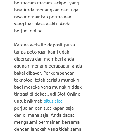
bermacam macam jackpot yang
bisa Anda menangkan dan juga
rasa memainkan permainan
yang luar biasa waktu Anda
berjudi online.
Karena website deposit pulsa
tanpa potongan kami udah
dipercaya dan memberi anda
agunan menang berapapun anda
bakal dibayar. Perkembangan
teknologi telah terlalu mungkin
bagi mereka yang mungkin tidak
tinggal di dekat Judi Slot Online
untuk nikmati
situs slot
perjudian dan slot kapan saja
dan di mana saja. Anda dapat
mengalami permainan bersama
dengan langkah yang tidak sama