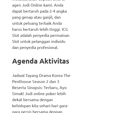
agen Judi Online kami. Anda
dapat bertaruh pada 2-4 angka
yang genap atau ganjil, dan
untuk peluang terbaik Anda
harus bertaruh lebih tinggi. ICG
Slot adalah penyedia permainan
Slot untuk pelanggan individu
dan penyedia profesional.
Agenda Aktivitas
Jadwal Tayang Drama Korea The
Penthouse Season 2 dan 3
Beserta Sinopsis: Terbaru, Ayo
Simak! Judi online poker lebih
dekat bersama dengan
kehidupan kita sehari-hari gara-
gara persis bersama dengan