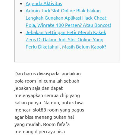
Agenda Aktivitas
Admin Judi Slot Online Blak-blakan
Langkah Gunakan Aplikasi Hack Cheat
Pola, Winrate 100 Persen? Atau Boncos!
Jebakan Settingan Petir Merah Kakek
Zeus Di Dalam Judi Slot Online Yang
Perlu Diketahui , Masih Belum Kapok?
Dan harus diwaspadai andaikan
pola room ini cuma lah sebuah
jebakan saja dan dapat
melenyapkan semua chip yang
kalian punya. Namun, untuk bisa
mencari slot88 room yang bagus
agar bisa menang bukan hal
yang mudah. Room fafafa
memang dipercaya bisa