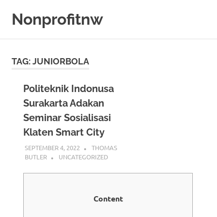
Skip
Nonprofitnw
to
content
Bocoran
Slot
Gacor
TAG:
JUNIORBOLA
Hari
Ini
Politeknik Indonusa
Surakarta Adakan
Seminar Sosialisasi
Klaten Smart City
SEPTEMBER 4, 2022
THOMAS
BUTLER
UNCATEGORIZED
Content