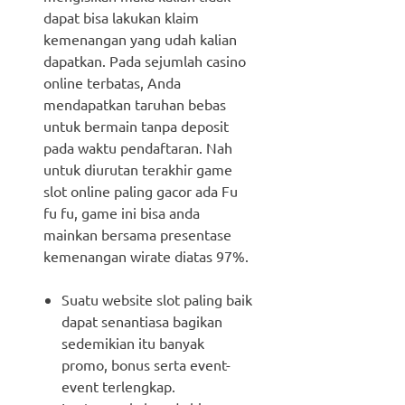
dapat bisa lakukan klaim
kemenangan yang udah kalian
dapatkan. Pada sejumlah casino
online terbatas, Anda
mendapatkan taruhan bebas
untuk bermain tanpa deposit
pada waktu pendaftaran. Nah
untuk diurutan terakhir game
slot online paling gacor ada Fu
fu fu, game ini bisa anda
mainkan bersama presentase
kemenangan wirate diatas 97%.
Suatu website slot paling baik
dapat senantiasa bagikan
sedemikian itu banyak
promo, bonus serta event-
event terlengkap.