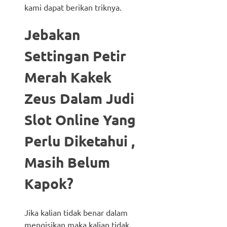
kami dapat berikan triknya.
Jebakan
Settingan Petir
Merah Kakek
Zeus Dalam Judi
Slot Online Yang
Perlu Diketahui ,
Masih Belum
Kapok?
Jika kalian tidak benar dalam
mengisikan maka kalian tidak