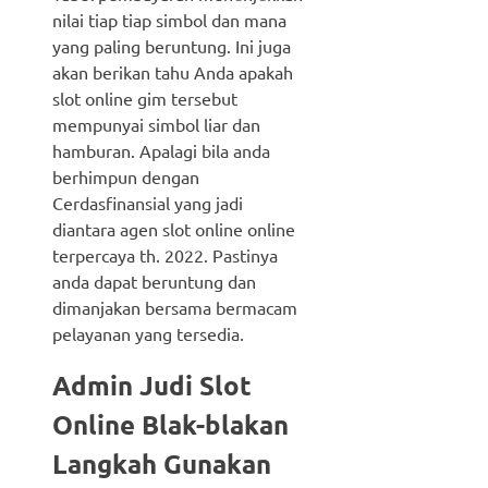
nilai tiap tiap simbol dan mana
yang paling beruntung. Ini juga
akan berikan tahu Anda apakah
slot online gim tersebut
mempunyai simbol liar dan
hamburan. Apalagi bila anda
berhimpun dengan
Cerdasfinansial yang jadi
diantara agen slot online online
terpercaya th. 2022. Pastinya
anda dapat beruntung dan
dimanjakan bersama bermacam
pelayanan yang tersedia.
Admin Judi Slot
Online Blak-blakan
Langkah Gunakan