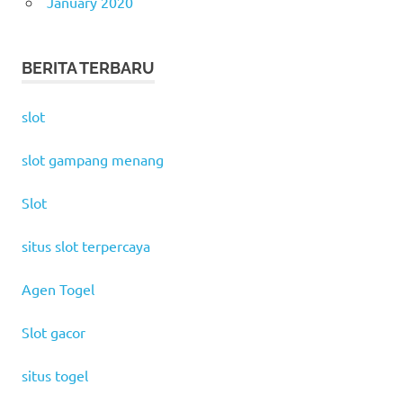
January 2020
BERITA TERBARU
slot
slot gampang menang
Slot
situs slot terpercaya
Agen Togel
Slot gacor
situs togel