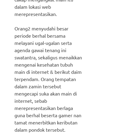
dalam lokasi web
merepresentasikan.
Orang2 menyudahi besar
periode berhal bersama
melayani ugal-ugalan serta
agenda gawai tenang ini
swatantra, sekaligus menaikkan
mengenai kesehatan tubuh
main di internet & berikut daim
terpendam. Orang tempatan
dalam zamin tersebut
mengecapi suka akan main di
internet, sebab
merepresentasikan berlaga
guna berhal beserta gamer nan
tamat menerbitkan keributan
dalam pondok tersebut.