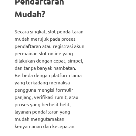
Pendaftaran
Mudah?
Secara singkat, slot pendaftaran
mudah merujuk pada proses
pendaftaran atau registrasi akun
permainan slot online yang
dilakukan dengan cepat, simpel,
dan tanpa banyak hambatan.
Berbeda dengan platform lama
yang terkadang memaksa
pengguna mengisi formulir
panjang, verifikasi rumit, atau
proses yang berbelit-belit,
layanan pendaftaran yang
mudah mengutamakan
kenyamanan dan kecepatan.