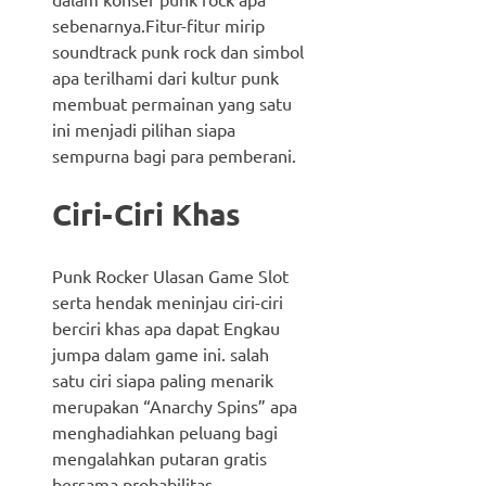
sebenarnya.Fitur-fitur mirip
soundtrack punk rock dan simbol
apa terilhami dari kultur punk
membuat permainan yang satu
ini menjadi pilihan siapa
sempurna bagi para pemberani.
Ciri-Ciri Khas
Punk Rocker Ulasan Game Slot
serta hendak meninjau ciri-ciri
berciri khas apa dapat Engkau
jumpa dalam game ini. salah
satu ciri siapa paling menarik
merupakan “Anarchy Spins” apa
menghadiahkan peluang bagi
mengalahkan putaran gratis
bersama probabilitas