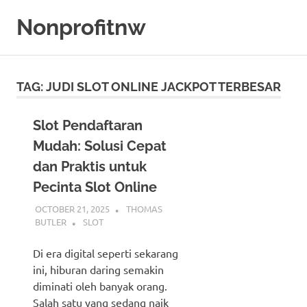
Skip
Nonprofitnw
to
content
Bocoran
Slot
Gacor
TAG:
JUDI SLOT ONLINE JACKPOT TERBESAR
Hari
Ini
Slot Pendaftaran
Mudah: Solusi Cepat
dan Praktis untuk
Pecinta Slot Online
OCTOBER 21, 2025
THOMAS
BUTLER
SLOT
Di era digital seperti sekarang
ini, hiburan daring semakin
diminati oleh banyak orang.
Salah satu yang sedang naik