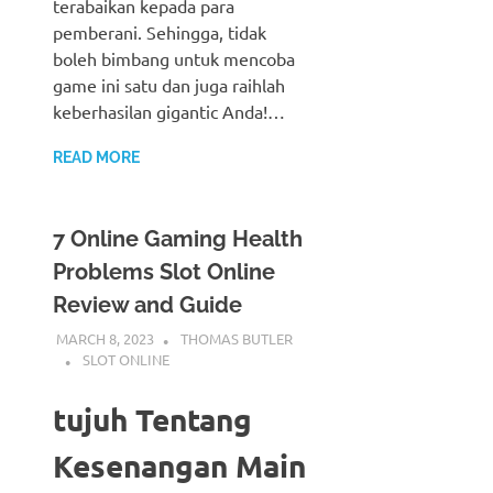
terabaikan kepada para
pemberani. Sehingga, tidak
boleh bimbang untuk mencoba
game ini satu dan juga raihlah
keberhasilan gigantic Anda!…
READ MORE
7 Online Gaming Health
Problems Slot Online
Review and Guide
MARCH 8, 2023
THOMAS BUTLER
SLOT ONLINE
tujuh Tentang
Kesenangan Main