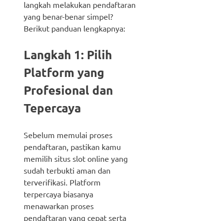
langkah melakukan pendaftaran
yang benar-benar simpel?
Berikut panduan lengkapnya:
Langkah 1: Pilih
Platform yang
Profesional dan
Tepercaya
Sebelum memulai proses
pendaftaran, pastikan kamu
memilih situs slot online yang
sudah terbukti aman dan
terverifikasi. Platform
terpercaya biasanya
menawarkan proses
pendaftaran yang cepat serta