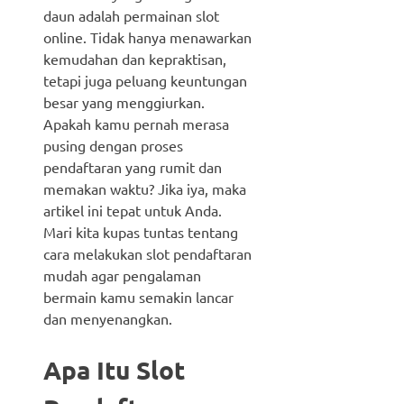
daun adalah permainan slot
online. Tidak hanya menawarkan
kemudahan dan kepraktisan,
tetapi juga peluang keuntungan
besar yang menggiurkan.
Apakah kamu pernah merasa
pusing dengan proses
pendaftaran yang rumit dan
memakan waktu? Jika iya, maka
artikel ini tepat untuk Anda.
Mari kita kupas tuntas tentang
cara melakukan slot pendaftaran
mudah agar pengalaman
bermain kamu semakin lancar
dan menyenangkan.
Apa Itu Slot