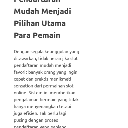
Mudah Menjadi
Pilihan Utama
Para Pemain
Dengan segala keunggulan yang
ditawarkan, tidak heran jika slot
pendaftaran mudah menjadi
favorit banyak orang yang ingin
cepat dan praktis menikmati
sensation dari permainan slot
online. Sistem ini memberikan
pengalaman bermain yang tidak
hanya menyenangkan tetapi
juga efisien. Tak perlu lagi
pusing dengan proses
pendaftaran yang panjang,