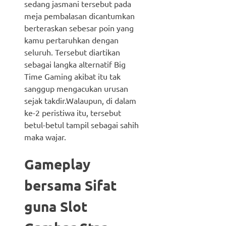
sedang jasmani tersebut pada
meja pembalasan dicantumkan
berteraskan sebesar poin yang
kamu pertaruhkan dengan
seluruh. Tersebut diartikan
sebagai langka alternatif Big
Time Gaming akibat itu tak
sanggup mengacukan urusan
sejak takdir.Walaupun, di dalam
ke-2 peristiwa itu, tersebut
betul-betul tampil sebagai sahih
maka wajar.
Gameplay
bersama Sifat
guna Slot