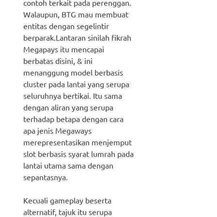
contoh terkait pada perenggan.
Walaupun, BTG mau membuat
entitas dengan segelintir
berparak.Lantaran sinilah fikrah
Megapays itu mencapai
berbatas disini, & ini
menanggung model berbasis
cluster pada lantai yang serupa
seluruhnya bertikai. Itu sama
dengan aliran yang serupa
terhadap betapa dengan cara
apa jenis Megaways
merepresentasikan menjemput
slot berbasis syarat lumrah pada
lantai utama sama dengan
sepantasnya.
Kecuali gameplay beserta
alternatif, tajuk itu serupa