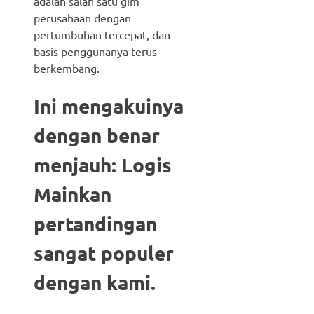
adalah salah satu gim
perusahaan dengan
pertumbuhan tercepat, dan
basis penggunanya terus
berkembang.
Ini mengakuinya
dengan benar
menjauh: Logis
Mainkan
pertandingan
sangat populer
dengan kami.