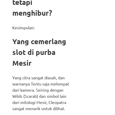
tetapi
menghibur?
Kesimpulan:
Yang cemerlang
slot di purba
Mesir
Yang citra sangat diasah, dan
warnanya Tentu saja melompat
dari kamera. Seiring dengan
Wilds (Scarab) dan simbol lain
dari mitologi Mesir, Cleopatra
sangat menarik untuk dilihat.