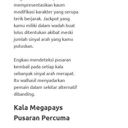
mempresentasikan kaum
modifikasi karakter yang serupa
terik berjarak. Jackpot yang
kamu miliki dalam wadah buat
lulus ditentukan akibat meski
jumlah sinyal arah yang kamu
putuskan.
Engkau mendeteksi pusaran
kembali pada setiap kala
sebanyak sinyal arah merapat.
Itu walhasil menyadarkan
pemain dalam sekitar alternatif
dibanding.
Kala Megapays
Pusaran Percuma