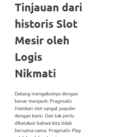
Tinjauan dari
historis Slot
Mesir oleh
Logis
Nikmati
Datang mengakuinya dengan
benar menjauh: Pragmatis
Mainkan slot sangat populer
dengan kami. Dan tak perlu
dikatakan bahwa kita tidak
bersama-sama. Pragmatic Play