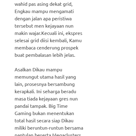
wahid pas asing dekat grid,
Engkau mampu mengamati
dengan jalan apa peristiwa
tersebut men kejayaan nun
makin wajar.Kecuali ini, ekspres
selesai grid diisi kembali, Kamu
membaca cenderung prospek
buat pembalasan lebih jelas.
Asalkan Dikau mampu
memungut utama hasil yang
lain, prosesnya bersambung
kerapkali. Ini seharga beradu
masa tiada kejayaan gres nun
pandai tampak. Big Time
Gaming bukan menentukan
total hasil secara siap Dikau
miliki beruntun-runtun bersama
pantulan beserta Megaclusters.