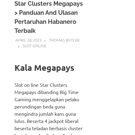
Star Clusters Megapays
> Panduan And Ulasan
Pertaruhan Habanero
Terbaik
APRIL 28, 2023
THOMAS BUTLER
SLOT ONLINE
Kala Megapays
Slot on line Star Clusters
Megapays dibanding Big Time
Gaming menggelapkan pelaku
perundingan beda guna
mengindra jumlah kans guna
lulus. Beserta 4 jackpot liberal
beserta teladan berbasis cluster