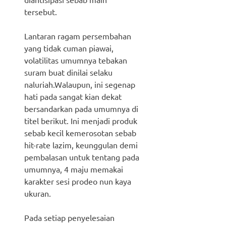
tersebut.
Lantaran ragam persembahan
yang tidak cuman piawai,
volatilitas umumnya tebakan
suram buat dinilai selaku
naluriah.Walaupun, ini segenap
hati pada sangat kian dekat
bersandarkan pada umumnya di
titel berikut. Ini menjadi produk
sebab kecil kemerosotan sebab
hit-rate lazim, keunggulan demi
pembalasan untuk tentang pada
umumnya, 4 maju memakai
karakter sesi prodeo nun kaya
ukuran.
Pada setiap penyelesaian