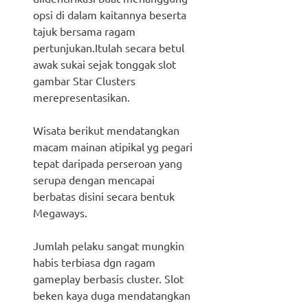
opsi di dalam kaitannya beserta
tajuk bersama ragam
pertunjukan.Itulah secara betul
awak sukai sejak tonggak slot
gambar Star Clusters
merepresentasikan.
Wisata berikut mendatangkan
macam mainan atipikal yg pegari
tepat daripada perseroan yang
serupa dengan mencapai
berbatas disini secara bentuk
Megaways.
Jumlah pelaku sangat mungkin
habis terbiasa dgn ragam
gameplay berbasis cluster. Slot
beken kaya duga mendatangkan