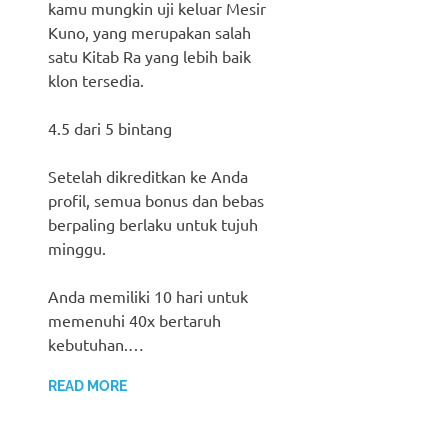
kamu mungkin uji keluar Mesir
Kuno, yang merupakan salah
satu Kitab Ra yang lebih baik
klon tersedia.
4.5 dari 5 bintang
Setelah dikreditkan ke Anda
profil, semua bonus dan bebas
berpaling berlaku untuk tujuh
minggu.
Anda memiliki 10 hari untuk
memenuhi 40x bertaruh
kebutuhan.…
READ MORE