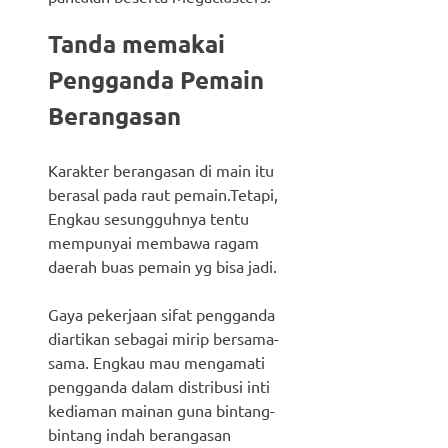
Tanda memakai
Pengganda Pemain
Berangasan
Karakter berangasan di main itu
berasal pada raut pemain.Tetapi,
Engkau sesungguhnya tentu
mempunyai membawa ragam
daerah buas pemain yg bisa jadi.
Gaya pekerjaan sifat pengganda
diartikan sebagai mirip bersama-
sama. Engkau mau mengamati
pengganda dalam distribusi inti
kediaman mainan guna bintang-
bintang indah berangasan