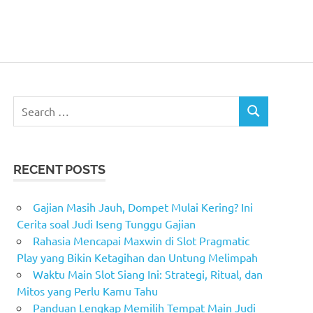
Search
SEARCH
for:
RECENT POSTS
Gajian Masih Jauh, Dompet Mulai Kering? Ini
Cerita soal Judi Iseng Tunggu Gajian
Rahasia Mencapai Maxwin di Slot Pragmatic
Play yang Bikin Ketagihan dan Untung Melimpah
Waktu Main Slot Siang Ini: Strategi, Ritual, dan
Mitos yang Perlu Kamu Tahu
Panduan Lengkap Memilih Tempat Main Judi