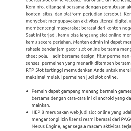
Kominfo, ditangani bersama dengan pemutusan ak
konten, situs, dan platform perjudian tersebut. Ko
menyebut mengupayakan aktivitas literasi digital 
membentengi masyarakat berasal dari konten negat
Saat ini terjadi, kamu bisa langsung slot online m
kamu secara perlahan. Mantan admin ini dapat m
rahasia bandar jam gacor slot online bersama me
cheat pola. Hadir bersama design, fitur permainan
sensasi permainan yang menarik ditambah bersa
RTP Slot tertinggi memudahkan Anda untuk meraih
maksimal melalui permainan judi slot online.
Pemain dapat gampang menang bermain games 
bersama dengan cara-cara ini di android yang da
mainkan.
HEPI8 merupakan web judi slot online yang uda
mengantongi izin lisensi resmi berasal dari PA
Nexus Engine, agar segala macam aktivitas ter