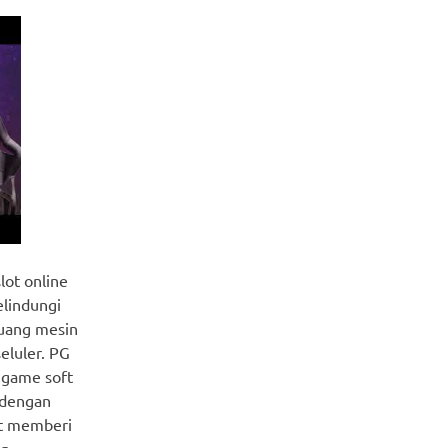
lot online
elindungi
buang mesin
seluler. PG
 game soft
u dengan
ft memberi