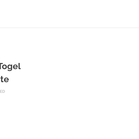
Togel
ite
ED