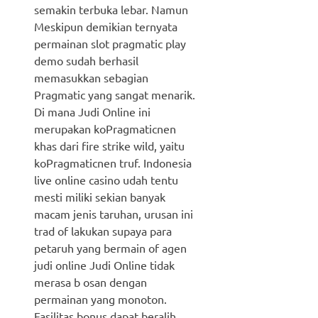
semakin terbuka lebar. Namun
Meskipun demikian ternyata
permainan slot pragmatic play
demo sudah berhasil
memasukkan sebagian
Pragmatic yang sangat menarik.
Di mana Judi Online ini
merupakan koPragmaticnen
khas dari fire strike wild, yaitu
koPragmaticnen truf. Indonesia
live online casino udah tentu
mesti miliki sekian banyak
macam jenis taruhan, urusan ini
trad of lakukan supaya para
petaruh yang bermain of agen
judi online Judi Online tidak
merasa b osan dengan
permainan yang monoton.
Fasilitas bonus dapat beralih