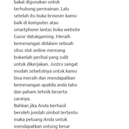
bakal digunakan untuk
terhubung permainan. Lalu
setelah itu buka browser kamu
baik di komputer atau
smartphone lantas buka website
Gacor datukgaming. Meraih
kemenangan didalam sebuah
situs slot online memang
bukanlah perihal yang sulit
untuk dikerjakan. Justru sangat
mudah sebetulnya untuk kamu
bisa meraih dan mendapatkan
kemenangan apabila anda tahu
dan paham tehnik beserta
caranya.
Bahkan jika Anda berhasil
beroleh jumlah simbol tertentu
maka peluang Anda untuk
mendapatkan untung besar