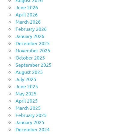
August 2026
June 2026
April 2026
March 2026
February 2026
January 2026
December 2025
November 2025
October 2025
September 2025
August 2025
July 2025
June 2025
May 2025
April 2025
March 2025
February 2025
January 2025
December 2024