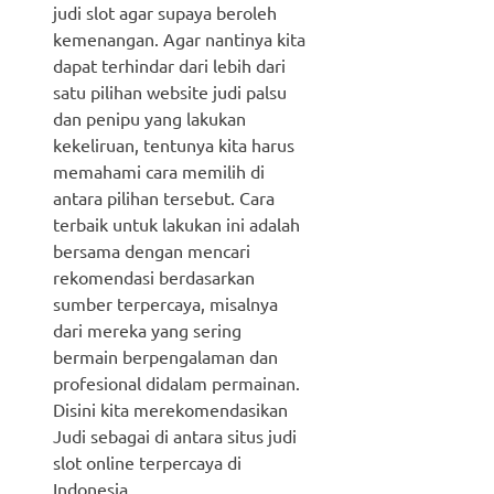
judi slot agar supaya beroleh
kemenangan. Agar nantinya kita
dapat terhindar dari lebih dari
satu pilihan website judi palsu
dan penipu yang lakukan
kekeliruan, tentunya kita harus
memahami cara memilih di
antara pilihan tersebut. Cara
terbaik untuk lakukan ini adalah
bersama dengan mencari
rekomendasi berdasarkan
sumber terpercaya, misalnya
dari mereka yang sering
bermain berpengalaman dan
profesional didalam permainan.
Disini kita merekomendasikan
Judi sebagai di antara situs judi
slot online terpercaya di
Indonesia.