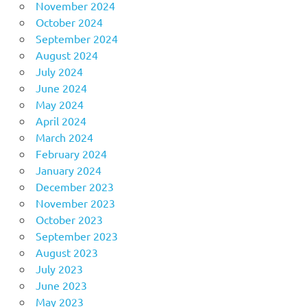
November 2024
October 2024
September 2024
August 2024
July 2024
June 2024
May 2024
April 2024
March 2024
February 2024
January 2024
December 2023
November 2023
October 2023
September 2023
August 2023
July 2023
June 2023
May 2023