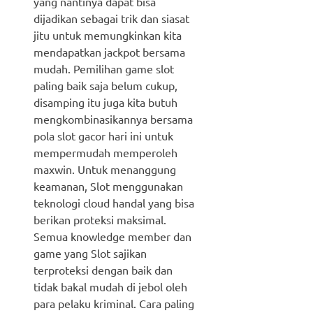
yang nantinya dapat bisa
dijadikan sebagai trik dan siasat
jitu untuk memungkinkan kita
mendapatkan jackpot bersama
mudah. Pemilihan game slot
paling baik saja belum cukup,
disamping itu juga kita butuh
mengkombinasikannya bersama
pola slot gacor hari ini untuk
mempermudah memperoleh
maxwin. Untuk menanggung
keamanan, Slot menggunakan
teknologi cloud handal yang bisa
berikan proteksi maksimal.
Semua knowledge member dan
game yang Slot sajikan
terproteksi dengan baik dan
tidak bakal mudah di jebol oleh
para pelaku kriminal. Cara paling