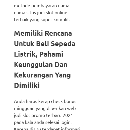
metode pembayaran nama
nama situs judi slot online
terbaik yang super komplit.
Memiliki Rencana
Untuk Beli Sepeda
Listrik, Pahami
Keunggulan Dan
Kekurangan Yang
Dimiliki
Anda harus kerap check bonus
mingguan yang diberikan web
judi slot promo terbaru 2021
pada kala anda selesai login.
Karena disitu terdapat informasi