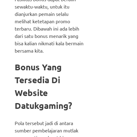
sewaktu-waktu, untuk itu
dianjurkan pemain selalu
melihat ketetapan promo
terbaru. Dibawah ini ada lebih
dari satu bonus menarik yang
bisa kalian nikmati kala bermain
bersama kita.
Bonus Yang
Tersedia Di
Website
Datukgaming?
Pola tersebut jadi di antara
sumber pembelajaran mutlak