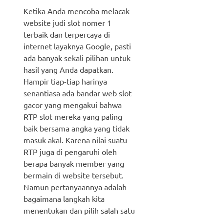
Ketika Anda mencoba melacak
website judi slot nomer 1
terbaik dan terpercaya di
internet layaknya Google, pasti
ada banyak sekali pilihan untuk
hasil yang Anda dapatkan.
Hampir tiap-tiap harinya
senantiasa ada bandar web slot
gacor yang mengakui bahwa
RTP slot mereka yang paling
baik bersama angka yang tidak
masuk akal. Karena nilai suatu
RTP juga di pengaruhi oleh
berapa banyak member yang
bermain di website tersebut.
Namun pertanyaannya adalah
bagaimana langkah kita
menentukan dan pilih salah satu