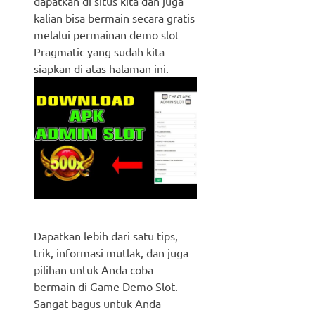
dapatkan di situs kita dan juga
kalian bisa bermain secara gratis
melalui permainan demo slot
Pragmatic yang sudah kita
siapkan di atas halaman ini.
Dapatkan lebih dari satu tips,
trik, informasi mutlak, dan juga
pilihan untuk Anda coba
bermain di Game Demo Slot.
Sangat bagus untuk Anda