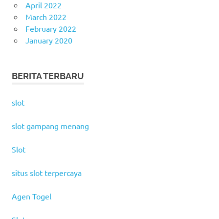
April 2022
March 2022
February 2022
January 2020
BERITA TERBARU
slot
slot gampang menang
Slot
situs slot terpercaya
Agen Togel