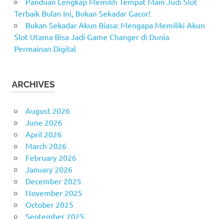
Panduan Lengkap Memilih Tempat Main Judi Slot
Terbaik Bulan Ini, Bukan Sekadar Gacor!
Bukan Sekadar Akun Biasa: Mengapa Memiliki Akun
Slot Utama Bisa Jadi Game Changer di Dunia
Permainan Digital
ARCHIVES
August 2026
June 2026
April 2026
March 2026
February 2026
January 2026
December 2025
November 2025
October 2025
September 2025