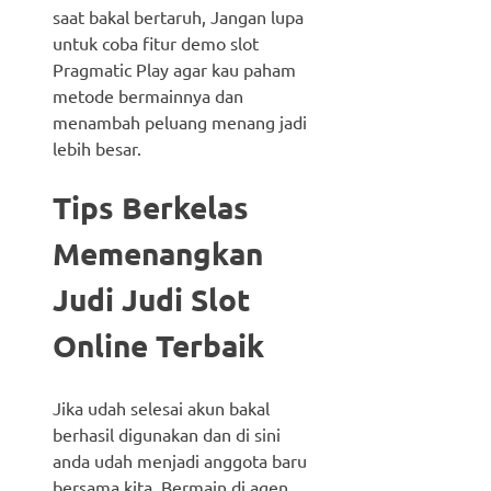
saat bakal bertaruh, Jangan lupa
untuk coba fitur demo slot
Pragmatic Play agar kau paham
metode bermainnya dan
menambah peluang menang jadi
lebih besar.
Tips Berkelas
Memenangkan
Judi Judi Slot
Online Terbaik
Jika udah selesai akun bakal
berhasil digunakan dan di sini
anda udah menjadi anggota baru
bersama kita. Bermain di agen