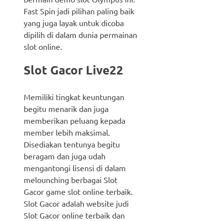
Fast Spin jadi pilihan paling baik
yang juga layak untuk dicoba
dipilih di dalam dunia permainan
slot online.
Slot Gacor Live22
Memiliki tingkat keuntungan
begitu menarik dan juga
memberikan peluang kepada
member lebih maksimal.
Disediakan tentunya begitu
beragam dan juga udah
mengantongi lisensi di dalam
melounching berbagai Slot
Gacor game slot online terbaik.
Slot Gacor adalah website judi
Slot Gacor online terbaik dan