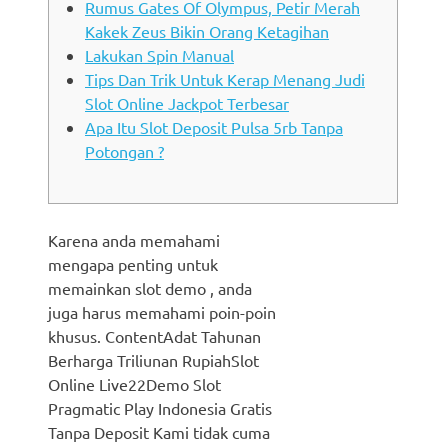
Rumus Gates Of Olympus, Petir Merah
Kakek Zeus Bikin Orang Ketagihan
Lakukan Spin Manual
Tips Dan Trik Untuk Kerap Menang Judi
Slot Online Jackpot Terbesar
Apa Itu Slot Deposit Pulsa 5rb Tanpa
Potongan ?
Karena anda memahami
mengapa penting untuk
memainkan slot demo , anda
juga harus memahami poin-poin
khusus. ContentAdat Tahunan
Berharga Triliunan RupiahSlot
Online Live22Demo Slot
Pragmatic Play Indonesia Gratis
Tanpa Deposit Kami tidak cuma