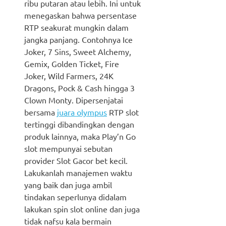
ribu putaran atau lebih. Ini untuk
menegaskan bahwa persentase
RTP seakurat mungkin dalam
jangka panjang. Contohnya Ice
Joker, 7 Sins, Sweet Alchemy,
Gemix, Golden Ticket, Fire
Joker, Wild Farmers, 24K
Dragons, Pock & Cash hingga 3
Clown Monty. Dipersenjatai
bersama
juara olympus
RTP slot
tertinggi dibandingkan dengan
produk lainnya, maka Play’n Go
slot mempunyai sebutan
provider Slot Gacor bet kecil.
Lakukanlah manajemen waktu
yang baik dan juga ambil
tindakan seperlunya didalam
lakukan spin slot online dan juga
tidak nafsu kala bermain