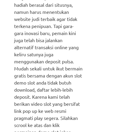
hadiah berasal dari situsnya,
namun harus menentukan
website judi terbaik agar tidak
terkena penipuan. Tapi gara-
gara inovasi baru, pemain kini
juga telah bisa jalankan
alternatif transaksi online yang
keliru satunya juga
menggunakan deposit pulsa.
Mudah sekali untuk ikut bermain
gratis bersama dengan akun slot
demo slot anda tidak butuh
download, daftar lebih-lebih
deposit. Karena kami telah
berikan video slot yang bersifat
link pop up ke web resmi
pragmati play segera. Silahkan
scrool ke atas dan klik
permainan demo slot joker