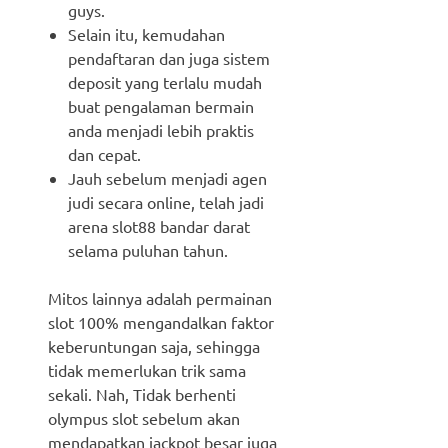
guys.
Selain itu, kemudahan
pendaftaran dan juga sistem
deposit yang terlalu mudah
buat pengalaman bermain
anda menjadi lebih praktis
dan cepat.
Jauh sebelum menjadi agen
judi secara online, telah jadi
arena slot88 bandar darat
selama puluhan tahun.
Mitos lainnya adalah permainan
slot 100% mengandalkan faktor
keberuntungan saja, sehingga
tidak memerlukan trik sama
sekali. Nah, Tidak berhenti
olympus slot sebelum akan
mendapatkan jackpot besar juga