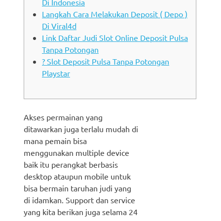
Di Indonesia
Langkah Cara Melakukan Deposit ( Depo )
Di Viral4d
Link Daftar Judi Slot Online Deposit Pulsa
Tanpa Potongan
? Slot Deposit Pulsa Tanpa Potongan
Playstar
Akses permainan yang
ditawarkan juga terlalu mudah di
mana pemain bisa
menggunakan multiple device
baik itu perangkat berbasis
desktop ataupun mobile untuk
bisa bermain taruhan judi yang
di idamkan. Support dan service
yang kita berikan juga selama 24