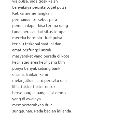
via pulsa, juga tidak kalah
banyaknya pecinta togel pulsa.
Ketika memenangkan
permainan tersebut para
pemain dapat bisa terima uang
tunai berasal dari situs tempat
mereka bermain. Judi pulsa
terlalu terkenal saat ini dan
amat berfungsi untuk
masyarakat yang berada di kota
kecil atau area kecil yang blm
punya banyak cabang bank
disana. Izinkan kami
melanjutkan satu per satu dan
lihat faktor-faktor untuk
bersenang-senang, slot demo
yang di awalnya
mempertaruhkan duit
sungguhan. Pada bagian ini anda