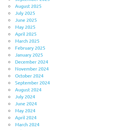
August 2025
July 2025
June 2025
May 2025
April 2025
March 2025
February 2025
January 2025
December 2024
November 2024
October 2024
September 2024
August 2024
July 2024
June 2024
May 2024
April 2024
March 2024