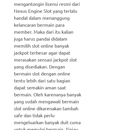
mengantongin lisensi resmi dari
Nexus Engine Slot yang terlalu
handal dalam menanggung
kelancaran bermain para
member. Maka dari itu kalian
juga harus pandai didalam
memilih slot online banyak
jackpot terbesar agar dapat
merasakan sensasi jackpot slot
yang disediakan. Dengan
bermain slot dengan online
tentu lebih dari satu bagian
dapat semakin aman saat
bermain. Oleh karenanya banyak
yang sudah mengawali bermain
slot online dikarenakan tambah
safe dan tidak perlu
mengeluarkan banyak duit cuma
untuk memulai bermain. Tinjau