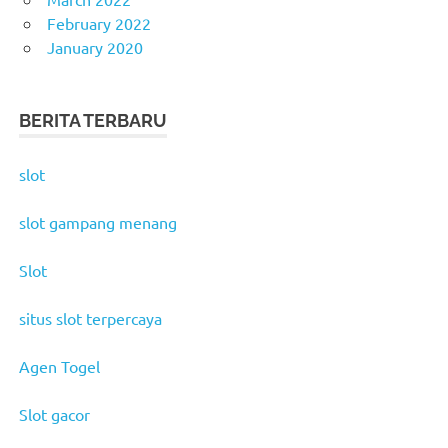
February 2022
January 2020
BERITA TERBARU
slot
slot gampang menang
Slot
situs slot terpercaya
Agen Togel
Slot gacor