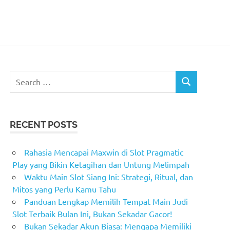
Search
SEARCH
for:
RECENT POSTS
Rahasia Mencapai Maxwin di Slot Pragmatic
Play yang Bikin Ketagihan dan Untung Melimpah
Waktu Main Slot Siang Ini: Strategi, Ritual, dan
Mitos yang Perlu Kamu Tahu
Panduan Lengkap Memilih Tempat Main Judi
Slot Terbaik Bulan Ini, Bukan Sekadar Gacor!
Bukan Sekadar Akun Biasa: Mengapa Memiliki