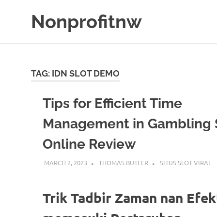
Skip
Nonprofitnw
to
content
Bocoran
Slot
Gacor
Hari
TAG:
IDN SLOT DEMO
Ini
Tips for Efficient Time
Management in Gambling 
Online Review
MARCH 2, 2023
THOMAS BUTLER
SITUS SLOT VIRAL
Trik Tadbir Zaman nan Efek