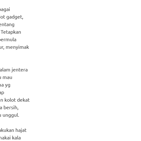
bagai
ot gadget,
tentang
. Tetapkan
bermula
ur, menyimak
alam jentera
au mau
ma yg
ap
n kolot dekat
a bersih,
 unggul.
akukan hajat
akai kala