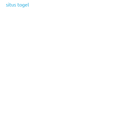
situs togel