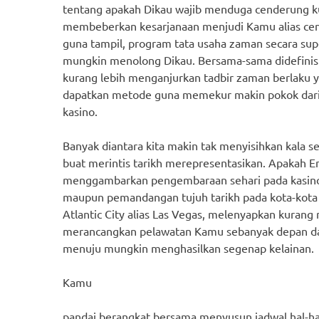
tentang apakah Dikau wajib menduga cenderung k
membeberkan kesarjanaan menjudi Kamu alias ce
guna tampil, program tata usaha zaman secara sup
mungkin menolong Dikau. Bersama-sama didefinis
kurang lebih menganjurkan tadbir zaman berlaku 
dapatkan metode guna memekur makin pokok dari
kasino.
Banyak diantara kita makin tak menyisihkan kala se
buat merintis tarikh merepresentasikan. Apakah 
menggambarkan pengembaraan sehari pada kasino
maupun pemandangan tujuh tarikh pada kota-kota 
Atlantic City alias Las Vegas, melenyapkan kurang
merancangkan pelawatan Kamu sebanyak depan dar
menuju mungkin menghasilkan segenap kelainan.
Kamu
pandai berangkat bersama menyusun jadwal hal-ha