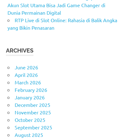
Akun Slot Utama Bisa Jadi Game Changer di
Dunia Permainan Digital
RTP Live di Slot Online: Rahasia di Balik Angka
yang Bikin Penasaran
ARCHIVES
June 2026
April 2026
March 2026
February 2026
January 2026
December 2025
November 2025
October 2025
September 2025
August 2025