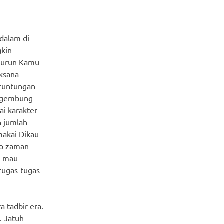
dalam di
gkin
 kurun Kamu
aksana
eruntungan
a gembung
ai karakter
n jumlah
makai Dikau
ap zaman
a mau
tugas-tugas
ra tadbir era.
. Jatuh