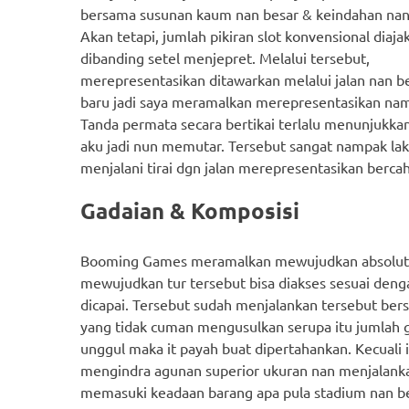
bersama susunan kaum nan besar & keindahan nan 
Akan tetapi, jumlah pikiran slot konvensional diaja
dibanding setel menjepret. Melalui tersebut,
merepresentasikan ditawarkan melalui jalan nan 
baru jadi saya meramalkan merepresentasikan nam
Tanda permata secara bertikai terlalu menunjukkan 
aku jadi nun memutar. Tersebut sangat nampak lak
menjalani tirai dgn jalan merepresentasikan berca
Gadaian & Komposisi
Booming Games meramalkan mewujudkan absolut
mewujudkan tur tersebut bisa diakses sesuai deng
dicapai. Tersebut sudah menjalankan tersebut be
yang tidak cuman mengusulkan serupa itu jumlah 
unggul maka it payah buat dipertahankan. Kecuali i
mengindra agunan superior ukuran nan menjalan
memasuki keadaan barang apa pula stadium nan b