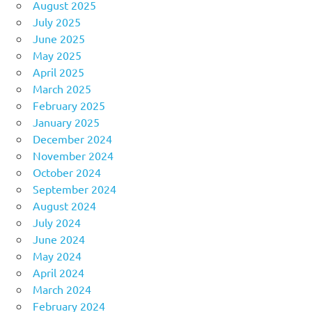
August 2025
July 2025
June 2025
May 2025
April 2025
March 2025
February 2025
January 2025
December 2024
November 2024
October 2024
September 2024
August 2024
July 2024
June 2024
May 2024
April 2024
March 2024
February 2024