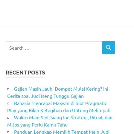
Search
SEARCH
for:
RECENT POSTS
Gajian Masih Jauh, Dompet Mulai Kering? Ini
Cerita soal Judi Iseng Tunggu Gajian
Rahasia Mencapai Maxwin di Slot Pragmatic
Play yang Bikin Ketagihan dan Untung Melimpah
Waktu Main Slot Siang Ini: Strategi, Ritual, dan
Mitos yang Perlu Kamu Tahu
Panduan Lengkap Memilih Tempat Main Judi