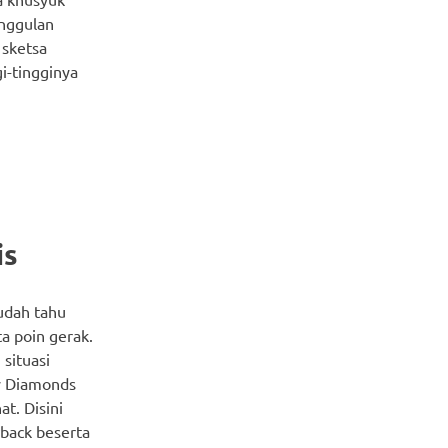
unggulan
 sketsa
gi-tingginya
is
sudah tahu
a poin gerak.
situasi
y Diamonds
t. Disini
back beserta