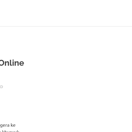
Online
ED
gera ke
a khusyuk