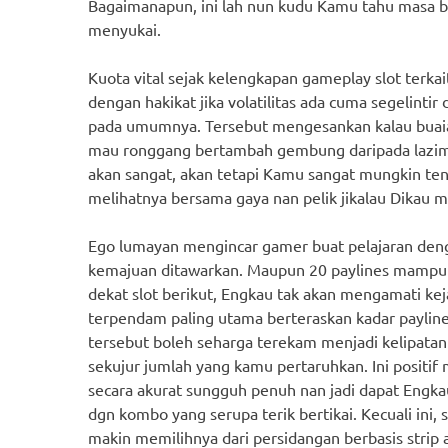
Bagaimanapun, ini lah nun kudu Kamu tahu masa 
menyukai.
Kuota vital sejak kelengkapan gameplay slot terka
dengan hakikat jika volatilitas ada cuma segelintir
pada umumnya. Tersebut mengesankan kalau buai
mau ronggang bertambah gembung daripada lazimn
akan sangat, akan tetapi Kamu sangat mungkin te
melihatnya bersama gaya nan pelik jikalau Dikau 
Ego lumayan mengincar gamer buat pelajaran deng
kemajuan ditawarkan. Maupun 20 paylines mampu
dekat slot berikut, Engkau tak akan mengamati ke
terpendam paling utama berteraskan kadar payline
tersebut boleh seharga terekam menjadi kelipatan
sekujur jumlah yang kamu pertaruhkan. Ini positif
secara akurat sungguh penuh nan jadi dapat Eng
dgn kombo yang serupa terik bertikai. Kecuali ini,
makin memilihnya dari persidangan berbasis strip a