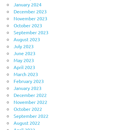
January 2024
December 2023
November 2023
October 2023
September 2023
August 2023
July 2023
June 2023
May 2023
April 2023
March 2023
February 2023
January 2023
December 2022
November 2022
October 2022
September 2022
August 2022
April 2022