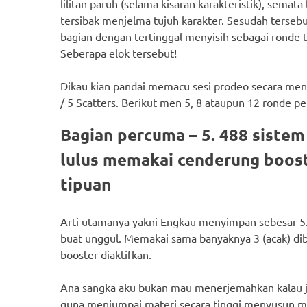
lilitan paruh (selama kisaran karakteristik), semata l
tersibak menjelma tujuh karakter. Sesudah tersebu
bagian dengan tertinggal menyisih sebagai ronde 
Seberapa elok tersebut!
Dikau kian pandai memacu sesi prodeo secara men
/ 5 Scatters. Berikut men 5, 8 ataupun 12 ronde pe
Bagian percuma – 5. 488 sistem
lulus memakai cenderung boos
tipuan
Arti utamanya yakni Engkau menyimpan sebesar 5
buat unggul. Memakai sama banyaknya 3 (acak) di
booster diaktifkan.
Ana sangka aku bukan mau menerjemahkan kalau 
guna menjumpai materi secara tinggi menyusun 