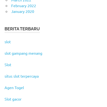
February 2022
January 2020
BERITA TERBARU
slot
slot gampang menang
Slot
situs slot terpercaya
Agen Togel
Slot gacor