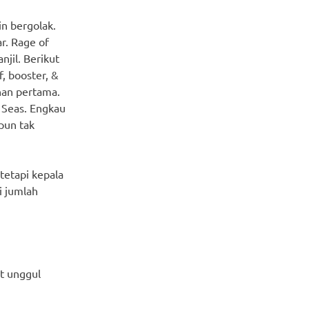
n bergolak.
r. Rage of
jil. Berikut
, booster, &
nan pertama.
e Seas. Engkau
pun tak
tetapi kepala
i jumlah
at unggul