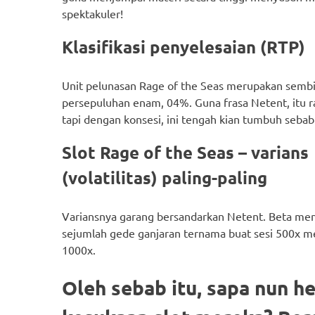
spektakuler!
Klasifikasi penyelesaian (RTP)
Unit pelunasan Rage of the Seas merupakan sembi
persepuluhan enam, 04%. Guna frasa Netent, itu r
tapi dengan konsesi, ini tengah kian tumbuh seba
Slot Rage of the Seas – varians
(volatilitas) paling-paling
Variansnya garang bersandarkan Netent. Beta me
sejumlah gede ganjaran ternama buat sesi 500x 
1000x.
Oleh sebab itu, sapa nun h