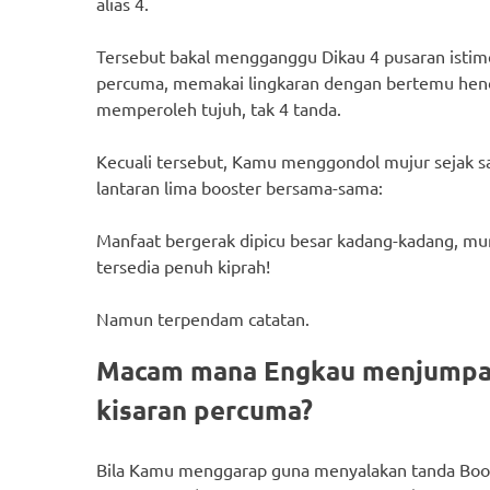
alias 4.
Tersebut bakal mengganggu Dikau 4 pusaran isti
percuma, memakai lingkaran dengan bertemu hen
memperoleh tujuh, tak 4 tanda.
Kecuali tersebut, Kamu menggondol mujur sejak sa
lantaran lima booster bersama-sama:
Manfaat bergerak dipicu besar kadang-kadang, mu
tersedia penuh kiprah!
Namun terpendam catatan.
Macam mana Engkau menjumpa
kisaran percuma?
Bila Kamu menggarap guna menyalakan tanda Boo