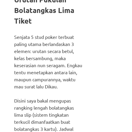
Bolatangkas Lima
Tiket
Senjata 5 stud poker terbuat
paling utama berlandaskan 3
elemen: urutan secara betul,
kelas bersambung, maka
keserasian nun seragam. Engkau
tentu menetapkan antara lain,
maupun campurannya, waktu
mau surat lalu Dikau.
Disini saya bakal mengupas
rangking lengah bolatangkas
lima slip (sistem tingkatan
terkucil dimanfaatkan buat
bolatangkas 3 kartu). Jadwal