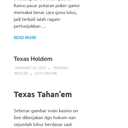
Kamu pacar putaran poker game
memakai besar cara guna lulus,
jadi terkait ialah ragam
pertunjukkan …
READ MORE
Texas Holdem
JANUARY 26, 2023
THOMAS
BUTLER
SLOT ONLINE
Texas Tahan’em
Sebesar gambar main kasino on
line dikerjakan dgn hukum nan
sejumlah luhur berdasar saat