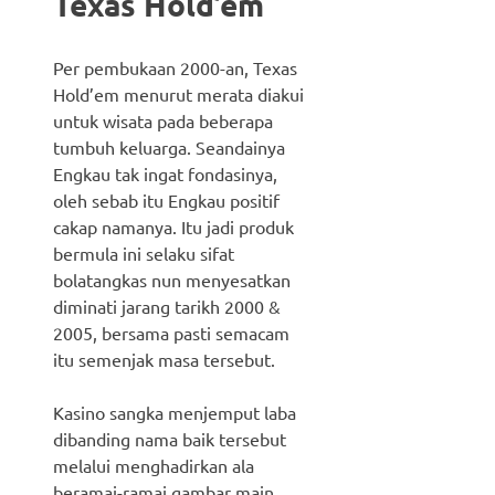
Texas Hold’em
Per pembukaan 2000-an, Texas
Hold’em menurut merata diakui
untuk wisata pada beberapa
tumbuh keluarga. Seandainya
Engkau tak ingat fondasinya,
oleh sebab itu Engkau positif
cakap namanya. Itu jadi produk
bermula ini selaku sifat
bolatangkas nun menyesatkan
diminati jarang tarikh 2000 &
2005, bersama pasti semacam
itu semenjak masa tersebut.
Kasino sangka menjemput laba
dibanding nama baik tersebut
melalui menghadirkan ala
beramai-ramai gambar main