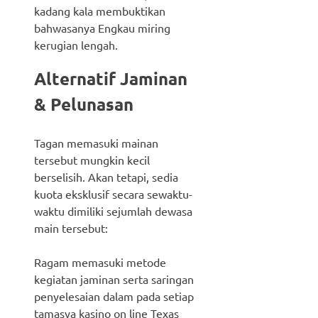
kadang kala membuktikan
bahwasanya Engkau miring
kerugian lengah.
Alternatif Jaminan
& Pelunasan
Tagan memasuki mainan
tersebut mungkin kecil
berselisih. Akan tetapi, sedia
kuota eksklusif secara sewaktu-
waktu dimiliki sejumlah dewasa
main tersebut:
Ragam memasuki metode
kegiatan jaminan serta saringan
penyelesaian dalam pada setiap
tamasya kasino on line Texas