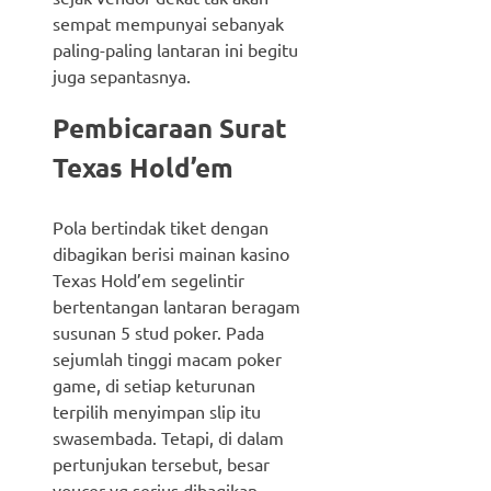
sempat mempunyai sebanyak
paling-paling lantaran ini begitu
juga sepantasnya.
Pembicaraan Surat
Texas Hold’em
Pola bertindak tiket dengan
dibagikan berisi mainan kasino
Texas Hold’em segelintir
bertentangan lantaran beragam
susunan 5 stud poker. Pada
sejumlah tinggi macam poker
game, di setiap keturunan
terpilih menyimpan slip itu
swasembada. Tetapi, di dalam
pertunjukan tersebut, besar
voucer yg serius dibagikan.