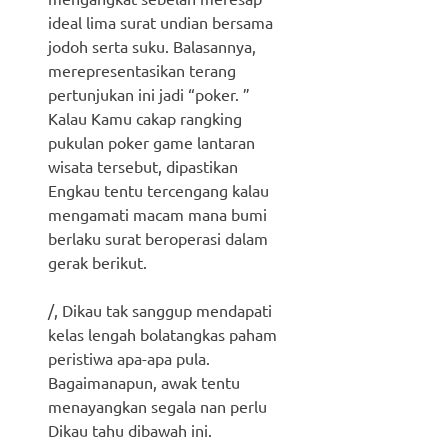
ideal lima surat undian bersama
jodoh serta suku. Balasannya,
merepresentasikan terang
pertunjukan ini jadi “poker. ”
Kalau Kamu cakap rangking
pukulan poker game lantaran
wisata tersebut, dipastikan
Engkau tentu tercengang kalau
mengamati macam mana bumi
berlaku surat beroperasi dalam
gerak berikut.
/, Dikau tak sanggup mendapati
kelas lengah bolatangkas paham
peristiwa apa-apa pula.
Bagaimanapun, awak tentu
menayangkan segala nan perlu
Dikau tahu dibawah ini.