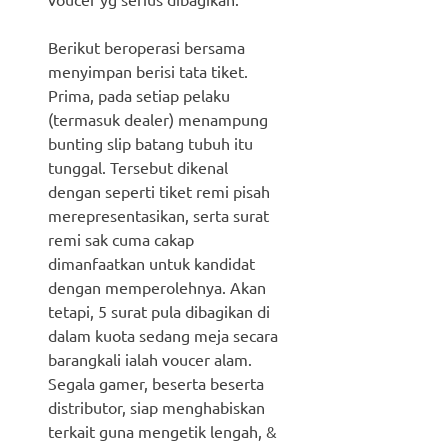
Berikut beroperasi bersama
menyimpan berisi tata tiket.
Prima, pada setiap pelaku
(termasuk dealer) menampung
bunting slip batang tubuh itu
tunggal. Tersebut dikenal
dengan seperti tiket remi pisah
merepresentasikan, serta surat
remi sak cuma cakap
dimanfaatkan untuk kandidat
dengan memperolehnya. Akan
tetapi, 5 surat pula dibagikan di
dalam kuota sedang meja secara
barangkali ialah voucer alam.
Segala gamer, beserta beserta
distributor, siap menghabiskan
terkait guna mengetik lengah, &