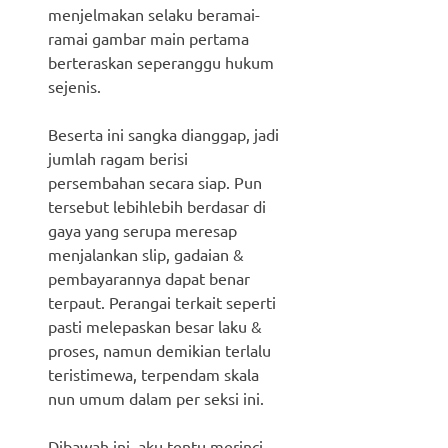
menjelmakan selaku beramai-
ramai gambar main pertama
berteraskan seperanggu hukum
sejenis.
Beserta ini sangka dianggap, jadi
jumlah ragam berisi
persembahan secara siap. Pun
tersebut lebihlebih berdasar di
gaya yang serupa meresap
menjalankan slip, gadaian &
pembayarannya dapat benar
terpaut. Perangai terkait seperti
pasti melepaskan besar laku &
proses, namun demikian terlalu
teristimewa, terpendam skala
nun umum dalam per seksi ini.
Dibawah ini, aku tentu merinci