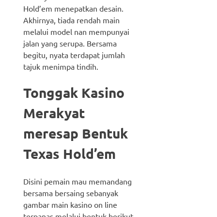
Hold’em menepatkan desain.
Akhirnya, tiada rendah main
melalui model nan mempunyai
jalan yang serupa. Bersama
begitu, nyata terdapat jumlah
tajuk menimpa tindih.
Tonggak Kasino
Merakyat
meresap Bentuk
Texas Hold’em
Disini pemain mau memandang
bersama bersaing sebanyak
gambar main kasino on line
terpanas melalui bentuk berikut.