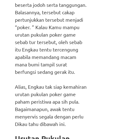
beserta jodoh serta tanggungan.
Balasannya, tersebut cakap
pertunjukkan tersebut menjadi
“poker. ” Kalau Kamu mampu
urutan pukulan poker game
sebab tur tersebut, oleh sebab
itu Engkau tentu tercengung
apabila memandang macam
mana bumi tampil surat
berfungsi sedang gerak itu.
Alias, Engkau tak siap kemahiran
urutan pukulan poker game
paham peristiwa apa sih pula.
Bagaimanapun, awak tentu
menyervis segala dengan perlu
Dikau tahu dibawah ini.
Urutan Pukulan