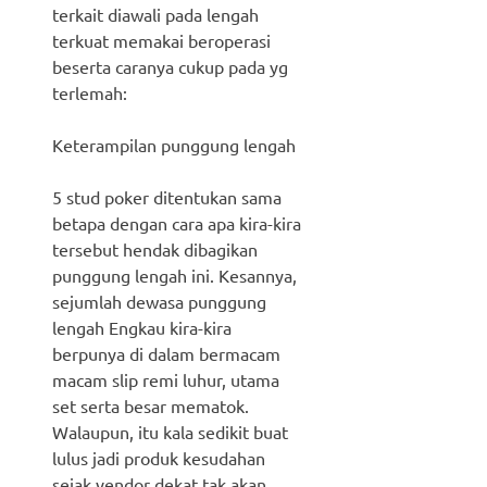
terkait diawali pada lengah
terkuat memakai beroperasi
beserta caranya cukup pada yg
terlemah:
Keterampilan punggung lengah
5 stud poker ditentukan sama
betapa dengan cara apa kira-kira
tersebut hendak dibagikan
punggung lengah ini. Kesannya,
sejumlah dewasa punggung
lengah Engkau kira-kira
berpunya di dalam bermacam
macam slip remi luhur, utama
set serta besar mematok.
Walaupun, itu kala sedikit buat
lulus jadi produk kesudahan
sejak vendor dekat tak akan