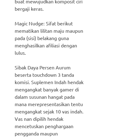
buat mewujudkan komposit ciri
bergaji keras.
Magic Nudge: Sifat berikut
mematikan lilitan maju maupun
pada (sisi) belakang guna
menghasilkan afiliasi dengan
lulus.
Sibak Daya Persen Aurum
beserta touchdown 3 tanda
komisi. Suplemen Indah hendak
mengangkat banyak gamer di
dalam susunan hangat pada
mana merepresentasikan tentu
mengangkat sejak 10 vas indah.
Vas nan dipilih hendak
mencetuskan penghargaan
pengganda maupun