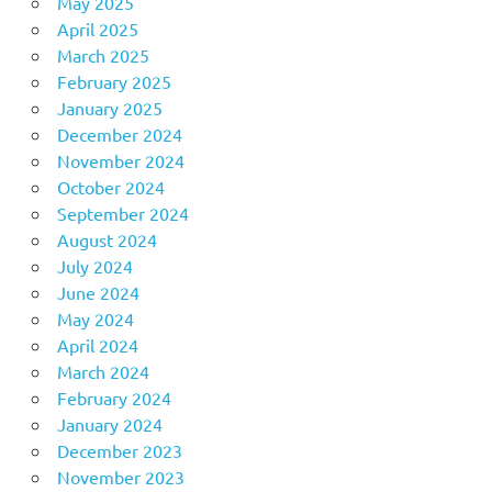
May 2025
April 2025
March 2025
February 2025
January 2025
December 2024
November 2024
October 2024
September 2024
August 2024
July 2024
June 2024
May 2024
April 2024
March 2024
February 2024
January 2024
December 2023
November 2023