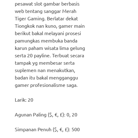
pesawat slot gambar berbasis
web tentang sanggar Merah
Tiger Gaming. Berlatar dekat
Tiongkok nan kuno, gamer main
berikut bakal melayani prosesi
pamungkas membuka banda
karun paham wisata lima gelung
serta 20 payline. Terbuat secara
tampak yg membesar serta
suplemen nan menakutkan,
badan itu bakal mengganggu
gamer profesionalisme saga.
Larik: 20
Agunan Paling ($, €, £): 0, 20
Simpanan Penuh ($, €, £): 500