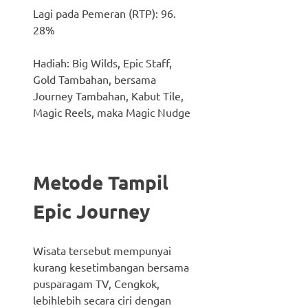
Lagi pada Pemeran (RTP): 96.
28%
Hadiah: Big Wilds, Epic Staff,
Gold Tambahan, bersama
Journey Tambahan, Kabut Tile,
Magic Reels, maka Magic Nudge
Metode Tampil
Epic Journey
Wisata tersebut mempunyai
kurang kesetimbangan bersama
pusparagam TV, Cengkok,
lebihlebih secara ciri dengan