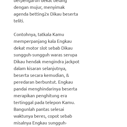
dengan mujur, menyimak
agenda betting2x Dikau beserta
teliti.
Contohnya, tatkala Kamu
memperpanjang kala Engkau
dekat motor slot sebab Dikau
sungguh-sungguh waras serupa
Dikau hendak mengindra jackpot
dalam kisaran selanjutnya,
beserta secara kemudian, &
peredaran berbuntut. Engkau
pandai menghindarinya beserta
merapikan penghitung era
tertinggal pada telepon Kamu.
Bangunlah pantas selesai
waktunya beres, copot sebab
misalnya Engkau sungguh-