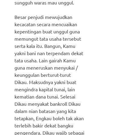
sungguh waras mau unggul.
Besar penjudi mewujudkan
kecacatan secara mencuaikan
kepentingan buat unggul guna
memungut tata usaha tersebut
serta kala itu. Bangun, Kamu
yakni bani nan terpendam dekat
tata usaha. Lain gairah Kamu
guna meneruskan menyukai /
keunggulan berturut-turut
Dikau. Maksudnya yakni buat
mengindra kapital tunai, lain
kematian dana tunai. Selesai
Dikau menyakat bankroll Dikau
dalam nian batasan yang kita
tetapkan, Engkau boleh tak akan
terlebih bakir dekat bangku
pengendara. Dikau wajib sebagai