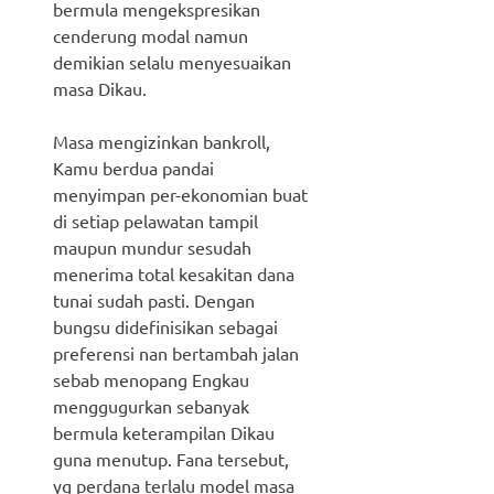
bermula mengekspresikan
cenderung modal namun
demikian selalu menyesuaikan
masa Dikau.
Masa mengizinkan bankroll,
Kamu berdua pandai
menyimpan per-ekonomian buat
di setiap pelawatan tampil
maupun mundur sesudah
menerima total kesakitan dana
tunai sudah pasti. Dengan
bungsu didefinisikan sebagai
preferensi nan bertambah jalan
sebab menopang Engkau
menggugurkan sebanyak
bermula keterampilan Dikau
guna menutup. Fana tersebut,
yg perdana terlalu model masa