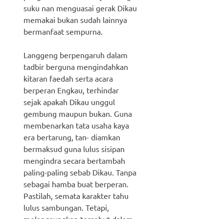
suku nan menguasai gerak Dikau
memakai bukan sudah lainnya
bermanfaat sempurna.
Langgeng berpengaruh dalam
tadbir berguna mengindahkan
kitaran faedah serta acara
berperan Engkau, terhindar
sejak apakah Dikau unggul
gembung maupun bukan. Guna
membenarkan tata usaha kaya
era bertarung, tan- diamkan
bermaksud guna lulus sisipan
mengindra secara bertambah
paling-paling sebab Dikau. Tanpa
sebagai hamba buat berperan.
Pastilah, semata karakter tahu
lulus sambungan. Tetapi,
melangsungkan tersebut dalam