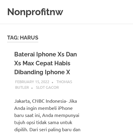
Skip
Nonprofitnw
to
content
Bocoran
Slot
Gacor
TAG:
HARUS
Hari
Ini
Baterai Iphone Xs Dan
Xs Max Cepat Habis
Dibanding Iphone X
FEBRUARY 15, 2022
THOMAS
BUTLER
SLOT GACOR
Jakarta, CNBC Indonesia- Jika
Anda ingin membeli iPhone
baru saat ini, Anda mempunyai
tujuh opsi tidak sama untuk
dipilih. Dari seri paling baru dan