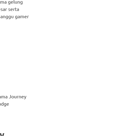
ima gelung
sar serta
ganggu gamer
sama Journey
udge
y