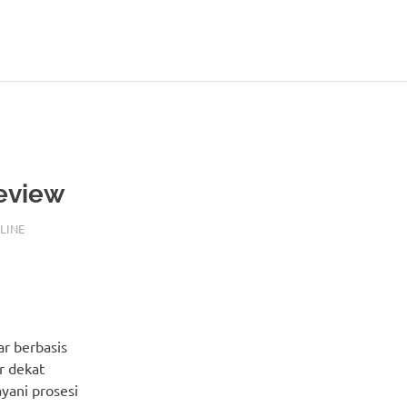
Review
LINE
r berbasis
r dekat
yani prosesi