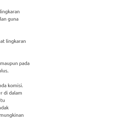
 lingkaran
lan guna
at lingkaran
u maupun pada
ulus.
da komisi.
 di dalam
ntu
ndak
emungkinan