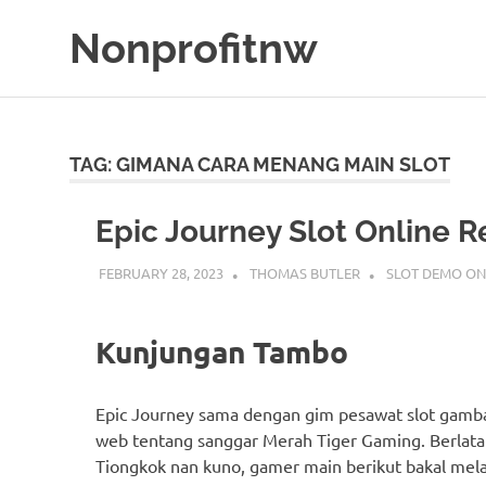
Skip
Nonprofitnw
to
content
Bocoran
Slot
Gacor
Hari
TAG:
GIMANA CARA MENANG MAIN SLOT
Ini
Epic Journey Slot Online 
FEBRUARY 28, 2023
THOMAS BUTLER
SLOT DEMO ON
Kunjungan Tambo
Epic Journey sama dengan gim pesawat slot gamba
web tentang sanggar Merah Tiger Gaming. Berlata
Tiongkok nan kuno, gamer main berikut bakal mela