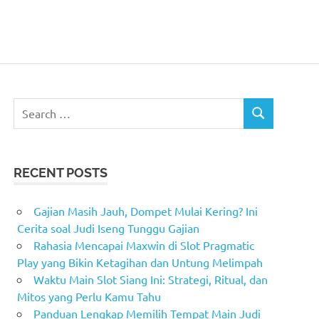
Search
SEARCH
for:
RECENT POSTS
Gajian Masih Jauh, Dompet Mulai Kering? Ini
Cerita soal Judi Iseng Tunggu Gajian
Rahasia Mencapai Maxwin di Slot Pragmatic
Play yang Bikin Ketagihan dan Untung Melimpah
Waktu Main Slot Siang Ini: Strategi, Ritual, dan
Mitos yang Perlu Kamu Tahu
Panduan Lengkap Memilih Tempat Main Judi