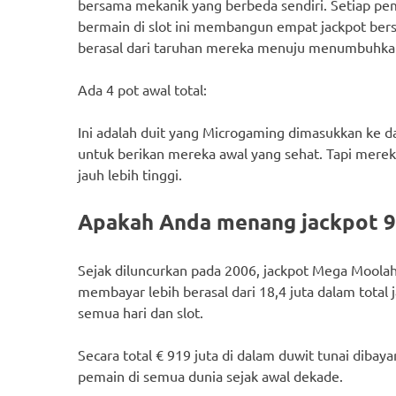
bersama mekanik yang berbeda sendiri. Setiap pe
bermain di slot ini membangun empat jackpot be
berasal dari taruhan mereka menuju menumbuhka
Ada 4 pot awal total:
Ini adalah duit yang Microgaming dimasukkan ke d
untuk berikan mereka awal yang sehat. Tapi mere
jauh lebih tinggi.
Apakah Anda menang jackpot 9 
Sejak diluncurkan pada 2006, jackpot Mega Moolah
membayar lebih berasal dari 18,4 juta dalam total j
semua hari dan slot.
Secara total € 919 juta di dalam duwit tunai dibay
pemain di semua dunia sejak awal dekade.