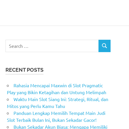
Search
SEARCH
for:
RECENT POSTS
Rahasia Mencapai Maxwin di Slot Pragmatic
Play yang Bikin Ketagihan dan Untung Melimpah
Waktu Main Slot Siang Ini: Strategi, Ritual, dan
Mitos yang Perlu Kamu Tahu
Panduan Lengkap Memilih Tempat Main Judi
Slot Terbaik Bulan Ini, Bukan Sekadar Gacor!
Bukan Sekadar Akun Biasa: Mengapa Memiliki