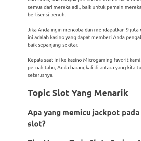
semua dari mereka adil, baik untuk pemain mereka
berlisensi penuh.
Jika Anda ingin mencoba dan mendapatkan 9 juta d
ini adalah kasino yang dapat memberi Anda penga
baik sepanjang-sekitar.
Kepala saat ini ke kasino Microgaming favorit kami
pernah tahu, Anda barangkali di antara yang kita tul
seterusnya.
Topic Slot Yang Menarik
Apa yang memicu jackpot pada
slot?