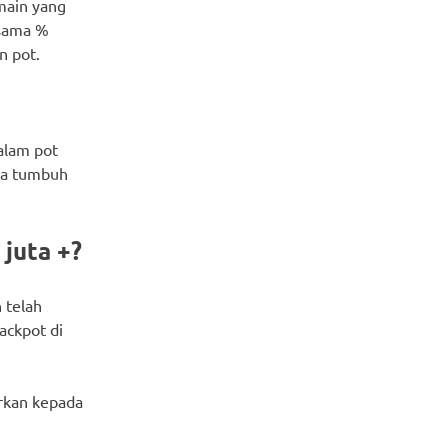
main yang
rsama %
n pot.
alam pot
ka tumbuh
juta +?
 telah
ackpot di
arkan kepada