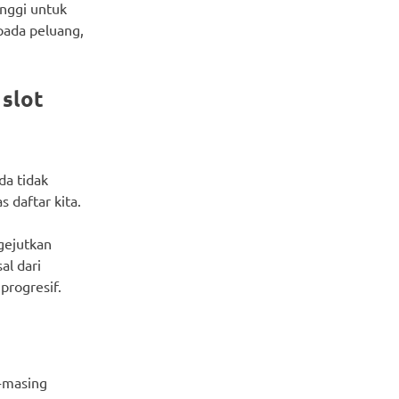
inggi untuk
 pada peluang,
slot
da tidak
 daftar kita.
gejutkan
al dari
progresif.
g-masing