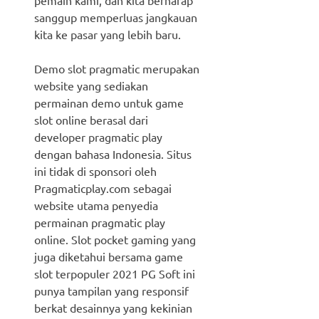
pemain kami, dan kita berharap
sanggup memperluas jangkauan
kita ke pasar yang lebih baru.
Demo slot pragmatic merupakan
website yang sediakan
permainan demo untuk game
slot online berasal dari
developer pragmatic play
dengan bahasa Indonesia. Situs
ini tidak di sponsori oleh
Pragmaticplay.com sebagai
website utama penyedia
permainan pragmatic play
online. Slot pocket gaming yang
juga diketahui bersama game
slot terpopuler 2021 PG Soft ini
punya tampilan yang responsif
berkat desainnya yang kekinian