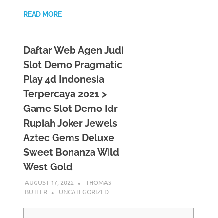
READ MORE
Daftar Web Agen Judi
Slot Demo Pragmatic
Play 4d Indonesia
Terpercaya 2021 >
Game Slot Demo Idr
Rupiah Joker Jewels
Aztec Gems Deluxe
Sweet Bonanza Wild
West Gold
AUGUST 17, 2022
THOMAS
BUTLER
UNCATEGORIZED