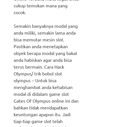
cukup temukan mana yang
cocok.
Semakin banyaknya modal yang
anda miliki, semakin lama anda
bisa memutar mesin slot.
Pastikan anda menetapkan
obyek berapa modal yang bakal
anda habiskan agar anda bisa
terus bermain. Cara Hack
Olympus/ trik bobol slot
olympus – Untuk bisa
menghambat anda kehabisan
modal di didalam game slot
Gates Of Olympus online ini dan
bahkan tidak mendapatkan
keuntungan apapun itu. Jadi
tiap-tiap game slot telah