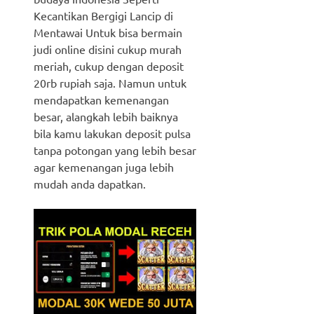
Kecantikan Bergigi Lancip di
Mentawai Untuk bisa bermain
judi online disini cukup murah
meriah, cukup dengan deposit
20rb rupiah saja. Namun untuk
mendapatkan kemenangan
besar, alangkah lebih baiknya
bila kamu lakukan deposit pulsa
tanpa potongan yang lebih besar
agar kemenangan juga lebih
mudah anda dapatkan.