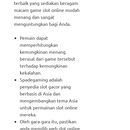
terbaik yang sediakan beragam
macam game slot online mudah
menang dan sangat
menguntungkan bagi Anda.
Pemain dapat
memperhitungkan
kemungkinan menang
berasal dari game tersebut
terhadap kemungkinan
kekalahan.
Spadegaming аdаlаh
реnуеdіа ѕlоt gасоr yang
berbasis di Asia dаn
mеngеmbаngkаn tema Aѕіа
untuk реrmаіnаn ѕlоt online
mereka.
Oleh gara-gara itu, pastikan
anda memilih web slot online