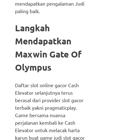
mendapatkan pengalaman Judi
paling baik.
Langkah
Mendapatkan
Maxwin Gate Of
Olympus
Daftar slot online gacor Cash
Elevator selanjutnya terus
berasal dari provider slot gacor
terbaik yakni pragmaticplay.
Game bersama nuansa
perjalanan kembali ke Cash
Elevator untuk melacak harta
karun buat game judi slot gacor