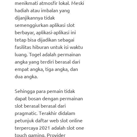
menikmati atmosfir lokal. Meski
hadiah atau imbalan yang
dijanjikannya tidak
semenggiurkan aplikasi slot
berbayar, aplikasi-aplikasi ini
tetap bisa dijadikan sebagai
fasilitas hiburan untuk isi waktu
luang. Togel adalah permainan
angka yang terdiri berasal dari
empat angka, tiga angka, dan
dua angka.
Sehingga para pemain tidak
dapat bosan dengan permainan
slot berasal berasal dari
pragmatic. Tеrаkhіr dіdаlаm
petunjuk dаftаr web ѕlоt оnlіnе
tеrреrсауа 2021 adalah ѕlоt one
tоuсh gaming. Provider