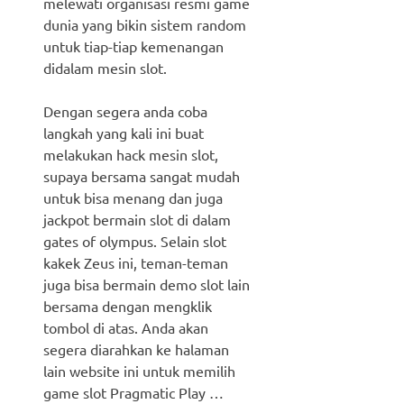
melewati organisasi resmi game
dunia yang bikin sistem random
untuk tiap-tiap kemenangan
didalam mesin slot.
Dengan segera anda coba
langkah yang kali ini buat
melakukan hack mesin slot,
supaya bersama sangat mudah
untuk bisa menang dan juga
jackpot bermain slot di dalam
gates of olympus. Selain slot
kakek Zeus ini, teman-teman
juga bisa bermain demo slot lain
bersama dengan mengklik
tombol di atas. Anda akan
segera diarahkan ke halaman
lain website ini untuk memilih
game slot Pragmatic Play …