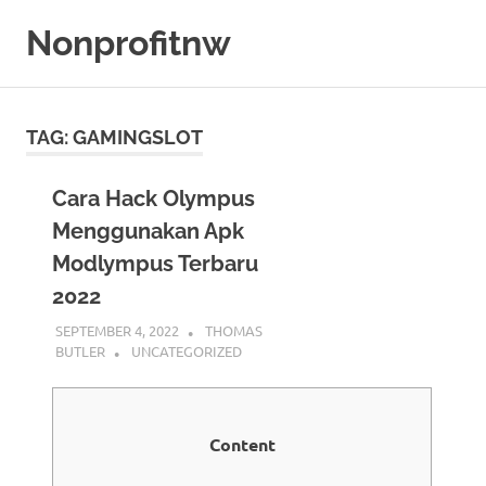
Skip
Nonprofitnw
to
content
Bocoran
Slot
Gacor
TAG:
GAMINGSLOT
Hari
Ini
Cara Hack Olympus
Menggunakan Apk
Modlympus Terbaru
2022
SEPTEMBER 4, 2022
THOMAS
BUTLER
UNCATEGORIZED
Content