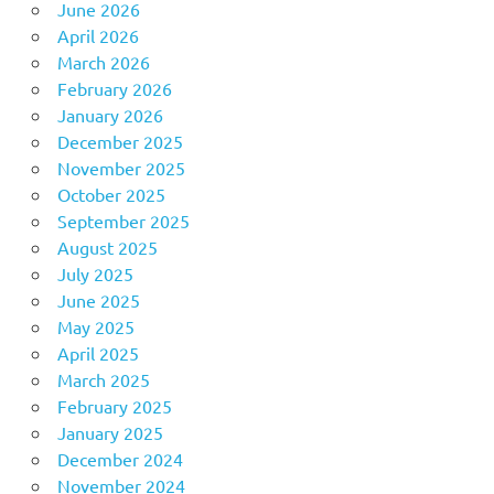
June 2026
April 2026
March 2026
February 2026
January 2026
December 2025
November 2025
October 2025
September 2025
August 2025
July 2025
June 2025
May 2025
April 2025
March 2025
February 2025
January 2025
December 2024
November 2024