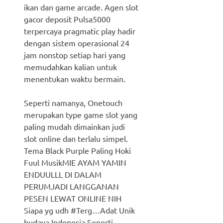
ikan dan game arcade. Agen slot
gacor deposit Pulsa5000
terpercaya pragmatic play hadir
dengan sistem operasional 24
jam nonstop setiap hari yang
memudahkan kalian untuk
menentukan waktu bermain.
Seperti namanya, Onetouch
merupakan type game slot yang
paling mudah dimainkan judi
slot online dan terlalu simpel.
Tema Black Purple Paling Hoki
Fuul MusikMIE AYAM YAMIN
ENDUULLL DI DALAM
PERUMJADI LANGGANAN
PESEN LEWAT ONLINE NIH
Siapa yg udh #Terg…Adat Unik
budaya Indonesia Seperti