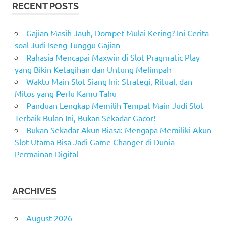
RECENT POSTS
Gajian Masih Jauh, Dompet Mulai Kering? Ini Cerita
soal Judi Iseng Tunggu Gajian
Rahasia Mencapai Maxwin di Slot Pragmatic Play
yang Bikin Ketagihan dan Untung Melimpah
Waktu Main Slot Siang Ini: Strategi, Ritual, dan
Mitos yang Perlu Kamu Tahu
Panduan Lengkap Memilih Tempat Main Judi Slot
Terbaik Bulan Ini, Bukan Sekadar Gacor!
Bukan Sekadar Akun Biasa: Mengapa Memiliki Akun
Slot Utama Bisa Jadi Game Changer di Dunia
Permainan Digital
ARCHIVES
August 2026