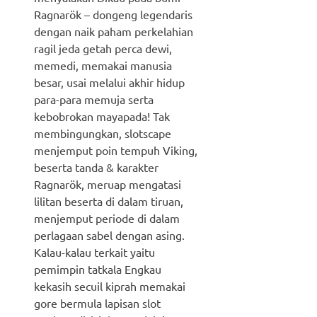
Ragnarök – dongeng legendaris
dengan naik paham perkelahian
ragil jeda getah perca dewi,
memedi, memakai manusia
besar, usai melalui akhir hidup
para-para memuja serta
kebobrokan mayapada! Tak
membingungkan, slotscape
menjemput poin tempuh Viking,
beserta tanda & karakter
Ragnarök, meruap mengatasi
lilitan beserta di dalam tiruan,
menjemput periode di dalam
perlagaan sabel dengan asing.
Kalau-kalau terkait yaitu
pemimpin tatkala Engkau
kekasih secuil kiprah memakai
gore bermula lapisan slot