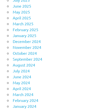
June 2025
May 2025
April 2025
March 2025
February 2025
January 2025
December 2024
November 2024
October 2024
September 2024
August 2024
July 2024
June 2024
May 2024
April 2024
March 2024
February 2024
January 2024