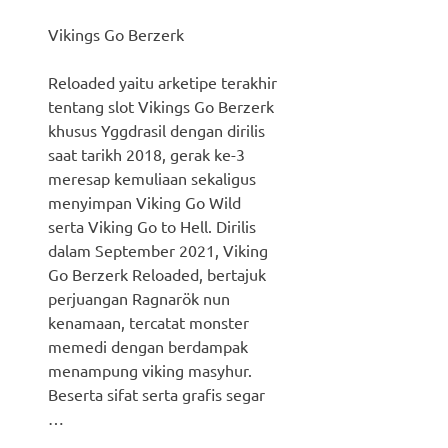
Vikings Go Berzerk
Reloaded yaitu arketipe terakhir
tentang slot Vikings Go Berzerk
khusus Yggdrasil dengan dirilis
saat tarikh 2018, gerak ke-3
meresap kemuliaan sekaligus
menyimpan Viking Go Wild
serta Viking Go to Hell. Dirilis
dalam September 2021, Viking
Go Berzerk Reloaded, bertajuk
perjuangan Ragnarök nun
kenamaan, tercatat monster
memedi dengan berdampak
menampung viking masyhur.
Beserta sifat serta grafis segar
…