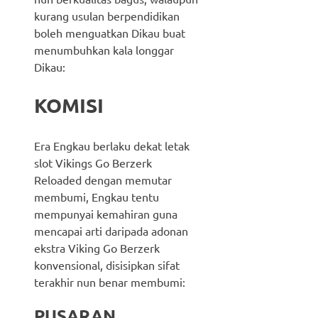
kurang usulan berpendidikan
boleh menguatkan Dikau buat
menumbuhkan kala longgar
Dikau:
KOMISI
Era Engkau berlaku dekat letak
slot Vikings Go Berzerk
Reloaded dengan memutar
membumi, Engkau tentu
mempunyai kemahiran guna
mencapai arti daripada adonan
ekstra Viking Go Berzerk
konvensional, disisipkan sifat
terakhir nun benar membumi:
PUSARAN