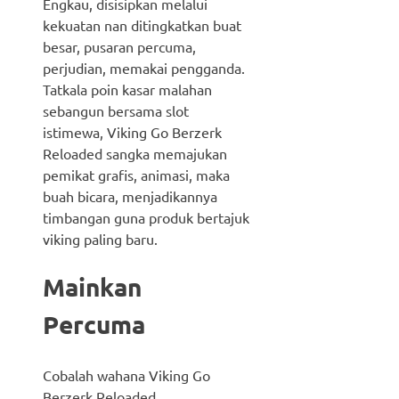
Engkau, disisipkan melalui
kekuatan nan ditingkatkan buat
besar, pusaran percuma,
perjudian, memakai pengganda.
Tatkala poin kasar malahan
sebangun bersama slot
istimewa, Viking Go Berzerk
Reloaded sangka memajukan
pemikat grafis, animasi, maka
buah bicara, menjadikannya
timbangan guna produk bertajuk
viking paling baru.
Mainkan
Percuma
Cobalah wahana Viking Go
Berzerk Reloaded