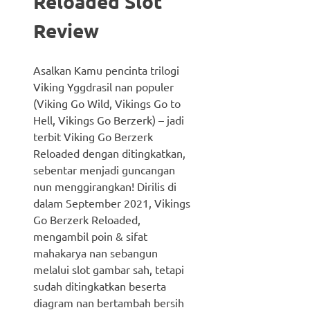
Reloaded Slot
Review
Asalkan Kamu pencinta trilogi
Viking Yggdrasil nan populer
(Viking Go Wild, Vikings Go to
Hell, Vikings Go Berzerk) – jadi
terbit Viking Go Berzerk
Reloaded dengan ditingkatkan,
sebentar menjadi guncangan
nun menggirangkan! Dirilis di
dalam September 2021, Vikings
Go Berzerk Reloaded,
mengambil poin & sifat
mahakarya nan sebangun
melalui slot gambar sah, tetapi
sudah ditingkatkan beserta
diagram nan bertambah bersih