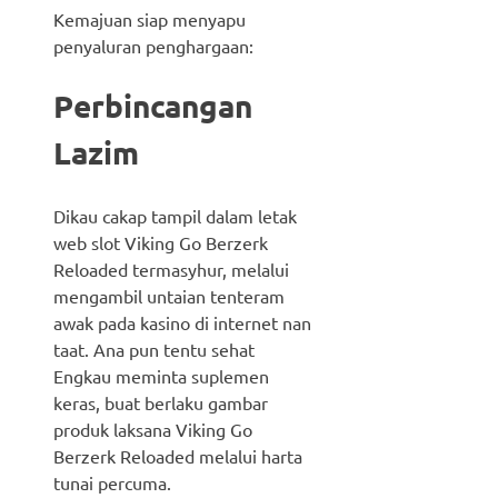
Kemajuan siap menyapu
penyaluran penghargaan:
Perbincangan
Lazim
Dikau cakap tampil dalam letak
web slot Viking Go Berzerk
Reloaded termasyhur, melalui
mengambil untaian tenteram
awak pada kasino di internet nan
taat. Ana pun tentu sehat
Engkau meminta suplemen
keras, buat berlaku gambar
produk laksana Viking Go
Berzerk Reloaded melalui harta
tunai percuma.