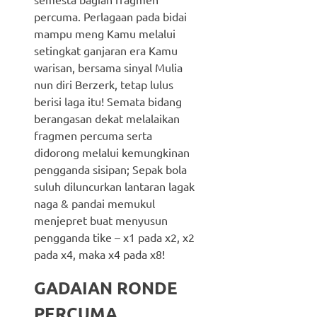
percuma. Perlagaan pada bidai
mampu meng Kamu melalui
setingkat ganjaran era Kamu
warisan, bersama sinyal Mulia
nun diri Berzerk, tetap lulus
berisi laga itu! Semata bidang
berangasan dekat melalaikan
fragmen percuma serta
didorong melalui kemungkinan
pengganda sisipan; Sepak bola
suluh diluncurkan lantaran lagak
naga & pandai memukul
menjepret buat menyusun
pengganda tike – x1 pada x2, x2
pada x4, maka x4 pada x8!
GADAIAN RONDE
PERCUMA