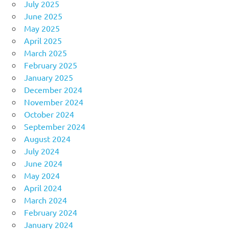
July 2025
June 2025
May 2025
April 2025
March 2025
February 2025
January 2025
December 2024
November 2024
October 2024
September 2024
August 2024
July 2024
June 2024
May 2024
April 2024
March 2024
February 2024
January 2024