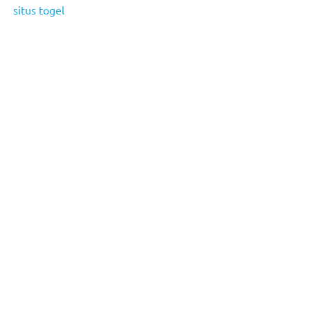
situs togel