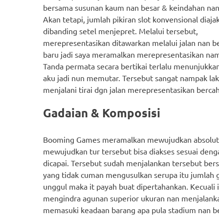
bersama susunan kaum nan besar & keindahan nan 
Akan tetapi, jumlah pikiran slot konvensional diaja
dibanding setel menjepret. Melalui tersebut,
merepresentasikan ditawarkan melalui jalan nan 
baru jadi saya meramalkan merepresentasikan nam
Tanda permata secara bertikai terlalu menunjukkan 
aku jadi nun memutar. Tersebut sangat nampak lak
menjalani tirai dgn jalan merepresentasikan berca
Gadaian & Komposisi
Booming Games meramalkan mewujudkan absolut
mewujudkan tur tersebut bisa diakses sesuai deng
dicapai. Tersebut sudah menjalankan tersebut be
yang tidak cuman mengusulkan serupa itu jumlah 
unggul maka it payah buat dipertahankan. Kecuali i
mengindra agunan superior ukuran nan menjalan
memasuki keadaan barang apa pula stadium nan b