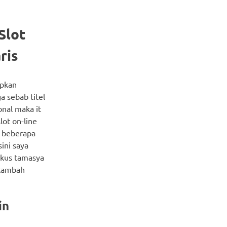
Slot
ris
apkan
a sebab titel
nal maka it
ot on-line
& beberapa
ini saya
ikus tamasya
rtambah
in