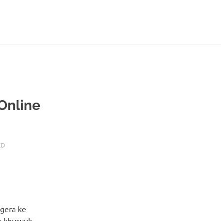
Online
ED
gera ke
a khusyuk