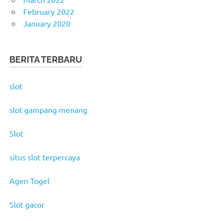
February 2022
January 2020
BERITA TERBARU
slot
slot gampang menang
Slot
situs slot terpercaya
Agen Togel
Slot gacor