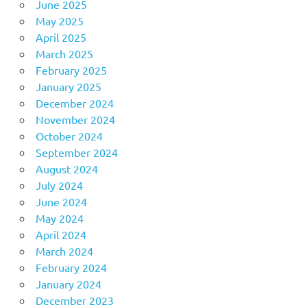
June 2025
May 2025
April 2025
March 2025
February 2025
January 2025
December 2024
November 2024
October 2024
September 2024
August 2024
July 2024
June 2024
May 2024
April 2024
March 2024
February 2024
January 2024
December 2023