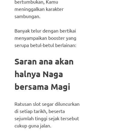
bertumbukan, Kamu
meninggalkan karakter
sambungan.
Banyak telur dengan bertikai
menyampaikan booster yang
serupa betul-betul berlainan:
Saran ana akan
halnya Naga
bersama Magi
Ratusan slot segar diluncurkan
di setiap tarikh, beserta
sejumlah tinggi sejak tersebut
cukup guna jalan.