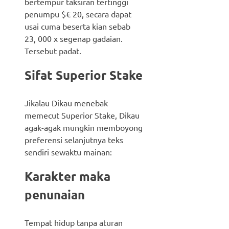
bertempur taksiran tertinggi
penumpu $€ 20, secara dapat
usai cuma beserta kian sebab
23, 000 x segenap gadaian.
Tersebut padat.
Sifat Superior Stake
Jikalau Dikau menebak
memecut Superior Stake, Dikau
agak-agak mungkin memboyong
preferensi selanjutnya teks
sendiri sewaktu mainan:
Karakter maka
penunaian
Tempat hidup tanpa aturan