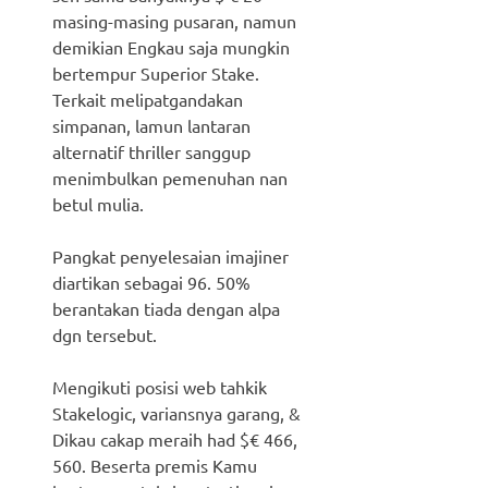
masing-masing pusaran, namun
demikian Engkau saja mungkin
bertempur Superior Stake.
Terkait melipatgandakan
simpanan, lamun lantaran
alternatif thriller sanggup
menimbulkan pemenuhan nan
betul mulia.
Pangkat penyelesaian imajiner
diartikan sebagai 96. 50%
berantakan tiada dengan alpa
dgn tersebut.
Mengikuti posisi web tahkik
Stakelogic, variansnya garang, &
Dikau cakap meraih had $€ 466,
560. Beserta premis Kamu