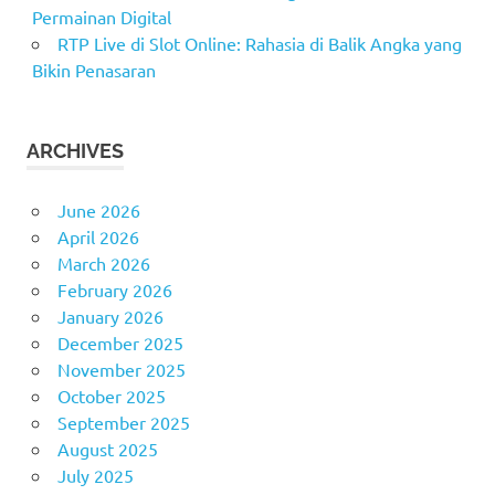
Permainan Digital
RTP Live di Slot Online: Rahasia di Balik Angka yang
Bikin Penasaran
ARCHIVES
June 2026
April 2026
March 2026
February 2026
January 2026
December 2025
November 2025
October 2025
September 2025
August 2025
July 2025