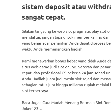
sistem deposit atau withd
sangat cepat.
Silakan langsung ke web slot pragmatic play slot o
mendaftar, jangan lupa untuk memberikan no dan
yang benar agar penarikan Anda dapat diproses be
waktu Anda memenangkan hadiah.
Kami menawarkan bonus hebat yang tidak Anda da
situs web game judi slot online. Setoran dan pena
cepat, dan profesional CS bekerja 24 jam sehari u
Anda. Jadilah juara judi mesin slot sejati dan men
sebagian ratus juta hingga miliaran rupiah melalui 
slot terpercaya.
Baca Juga : Cara Mudah Menang Bermain Slot Ro
Joker123…