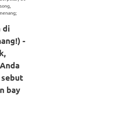
osong,
 menang;
 di
ang!) -
k,
 Anda
a sebut
n bay