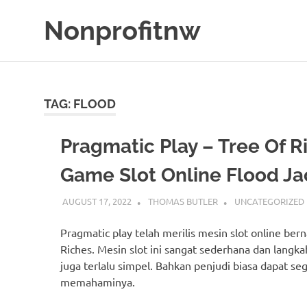
Skip
Nonprofitnw
to
content
Bocoran
Slot
Gacor
Hari
TAG:
FLOOD
Ini
Pragmatic Play – Tree Of R
Game Slot Online Flood J
AUGUST 17, 2022
THOMAS BUTLER
UNCATEGORIZED
Pragmatic play telah merilis mesin slot online be
Riches. Mesin slot ini sangat sederhana dan langk
juga terlalu simpel. Bahkan penjudi biasa dapat se
memahaminya.