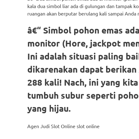
kala dua simbol liar ada di gulungan dan tampak k
ruangan akan berputar berulang kali sampai Anda
â€“ Simbol pohon emas ada
monitor (Hore, jackpot men
Ini adalah situasi paling bai
dikarenakan dapat berikan
288 kali! Nach, ini yang kit
tumbuh subur seperti poho
yang hijau.
Agen Judi Slot Online slot online