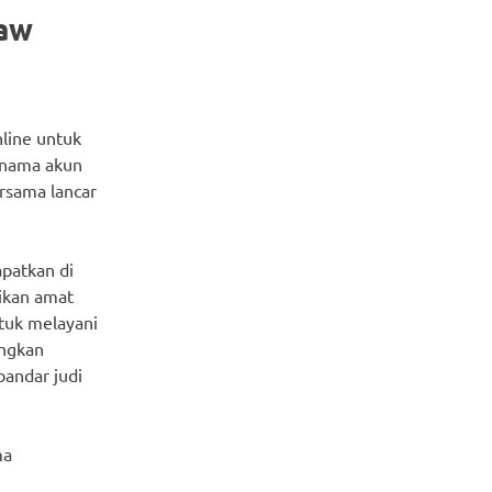
raw
nline untuk
 nama akun
rsama lancar
patkan di
rikan amat
ntuk melayani
angkan
bandar judi
ma