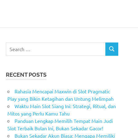
Search
SEARCH
for:
RECENT POSTS
Rahasia Mencapai Maxwin di Slot Pragmatic
Play yang Bikin Ketagihan dan Untung Melimpah
Waktu Main Slot Siang Ini: Strategi, Ritual, dan
Mitos yang Perlu Kamu Tahu
Panduan Lengkap Memilih Tempat Main Judi
Slot Terbaik Bulan Ini, Bukan Sekadar Gacor!
Bukan Sekadar Akun Biasa: Mengapa Memiliki