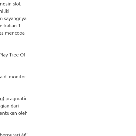
mesin slot
iliki
un sayangnya
erkalian 1
alas mencoba
lay Tree Of
a di monitor.
g) pragmatic
gian dari
entukan oleh
berputar) â€“