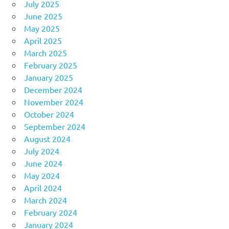
July 2025
June 2025
May 2025
April 2025
March 2025
February 2025
January 2025
December 2024
November 2024
October 2024
September 2024
August 2024
July 2024
June 2024
May 2024
April 2024
March 2024
February 2024
January 2024