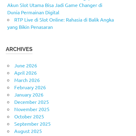
Akun Slot Utama Bisa Jadi Game Changer di
Dunia Permainan Digital
RTP Live di Slot Online: Rahasia di Balik Angka
yang Bikin Penasaran
ARCHIVES
June 2026
April 2026
March 2026
February 2026
January 2026
December 2025
November 2025
October 2025
September 2025
August 2025