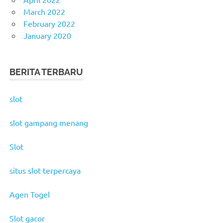
March 2022
February 2022
January 2020
BERITA TERBARU
slot
slot gampang menang
Slot
situs slot terpercaya
Agen Togel
Slot gacor