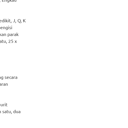
ikit, J, Q, K
engisi
kan parak
atu, 25 x
g secara
aran
urit
 satu, dua