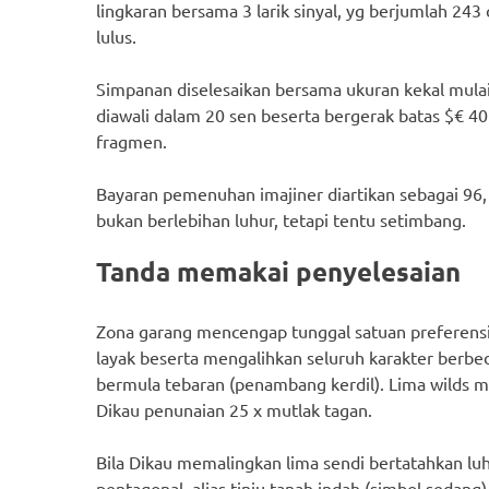
lingkaran bersama 3 larik sinyal, yg berjumlah 243
lulus.
Simpanan diselesaikan bersama ukuran kekal mulai 
diawali dalam 20 sen beserta bergerak batas $€ 40
fragmen.
Bayaran pemenuhan imajiner diartikan sebagai 96,
bukan berlebihan luhur, tetapi tentu setimbang.
Tanda memakai penyelesaian
Zona garang mencengap tunggal satuan preferen
layak beserta mengalihkan seluruh karakter berbed
bermula tebaran (penambang kerdil). Lima wilds m
Dikau penunaian 25 x mutlak tagan.
Bila Dikau memalingkan lima sendi bertatahkan luh
pentagonal, alias tinju tanah indah (simbol sedang