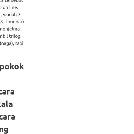
 on line.
u, wadah 3
 & Thundar)
 menjelma
il trilogi
naga), tapi
 pokok
cara
kala
cara
ang