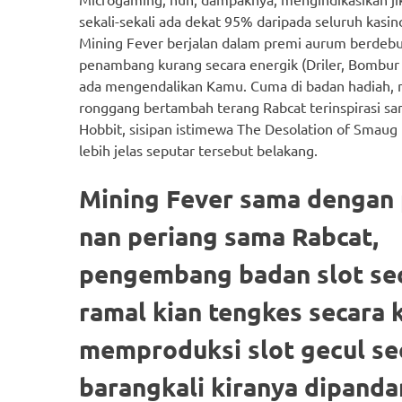
sekali-sekali ada dekat 95% daripada seluruh kasino
Mining Fever berjalan dalam premi aurum berdeb
penambang kurang secara energik (Driler, Bombur
ada mengendalikan Kamu. Cuma di badan hadiah,
ronggang bertambah terang Rabcat terinspirasi samb
Hobbit, sisipan istimewa The Desolation of Smaug (
lebih jelas seputar tersebut belakang.
Mining Fever sama dengan
nan periang sama Rabcat,
pengembang badan slot se
ramal kian tengkes secara 
memproduksi slot gecul se
barangkali kiranya dipand