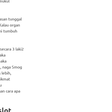
mukul
asan tunggal
Kalau organ
ini tumbuh
ecara 3 laki2
aka
maka
g, naga Smog
lebih,
nikmat
u
an cara apa
slot