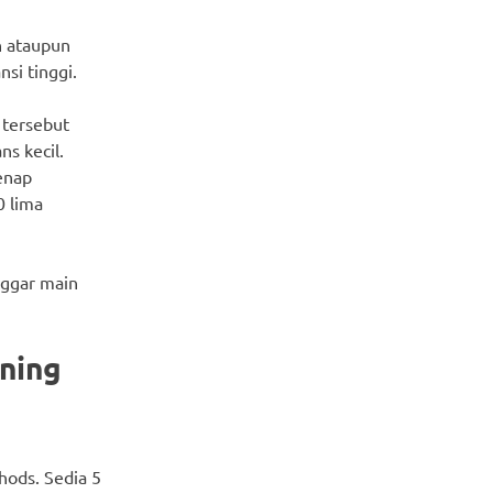
n ataupun
si tinggi.
 tersebut
ns kecil.
enap
0 lima
nggar main
ning
thods. Sedia 5