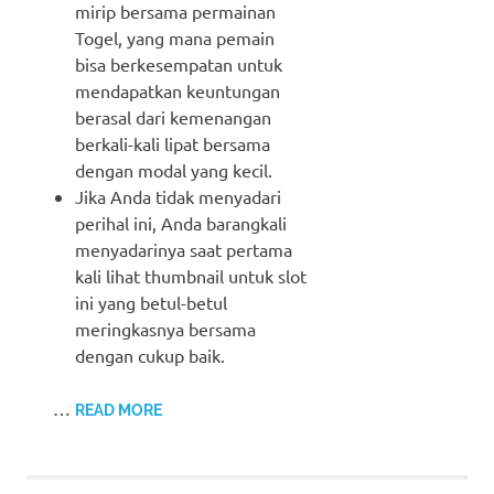
mirip bersama permainan
Togel, yang mana pemain
bisa berkesempatan untuk
mendapatkan keuntungan
berasal dari kemenangan
berkali-kali lipat bersama
dengan modal yang kecil.
Jika Anda tidak menyadari
perihal ini, Anda barangkali
menyadarinya saat pertama
kali lihat thumbnail untuk slot
ini yang betul-betul
meringkasnya bersama
dengan cukup baik.
…
READ MORE