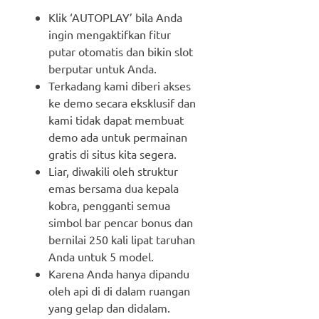
Klik ‘AUTOPLAY’ bila Anda
ingin mengaktifkan fitur
putar otomatis dan bikin slot
berputar untuk Anda.
Terkadang kami diberi akses
ke demo secara eksklusif dan
kami tidak dapat membuat
demo ada untuk permainan
gratis di situs kita segera.
Liar, diwakili oleh struktur
emas bersama dua kepala
kobra, pengganti semua
simbol bar pencar bonus dan
bernilai 250 kali lipat taruhan
Anda untuk 5 model.
Karena Anda hanya dipandu
oleh api di di dalam ruangan
yang gelap dan didalam.