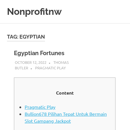
Skip
Nonprofitnw
to
content
Bocoran
Slot
Gacor
TAG:
EGYPTIAN
Hari
Ini
Egyptian Fortunes
OCTOBER 12, 2022
THOMAS
BUTLER
PRAGMATIC PLAY
Content
Pragmatic Play
Bullion678 Pilihan Tepat Untuk Bermain
Slot Gampang Jackpot