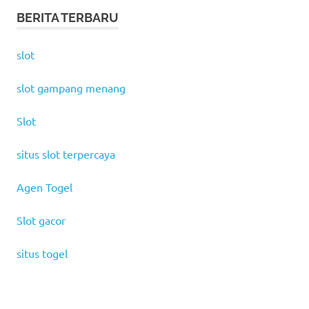
BERITA TERBARU
slot
slot gampang menang
Slot
situs slot terpercaya
Agen Togel
Slot gacor
situs togel