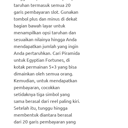
taruhan termasuk semua 20
garis pembayaran slot. Gunakan
tombol plus dan minus di dekat
bagian bawah layar untuk
menampilkan opsi taruhan dan
sesuaikan nilainya hingga Anda
mendapatkan jumlah yang ingin
Anda pertaruhkan. Cari Piramida
untuk Egyptian Fortunes, di
kotak permainan 5×3 yang bisa
dimainkan oleh semua orang.
Kemudian, untuk mendapatkan
pembayaran, cocokkan
setidaknya tiga simbol yang
sama berasal dari reel paling kiri.
Setelah itu, tunggu hingga
membentuk diantara berasal
dari 20 garis pembayaran yang