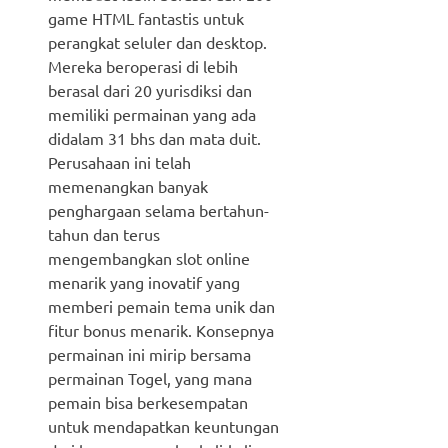
game HTML fantastis untuk
perangkat seluler dan desktop.
Mereka beroperasi di lebih
berasal dari 20 yurisdiksi dan
memiliki permainan yang ada
didalam 31 bhs dan mata duit.
Perusahaan ini telah
memenangkan banyak
penghargaan selama bertahun-
tahun dan terus
mengembangkan slot online
menarik yang inovatif yang
memberi pemain tema unik dan
fitur bonus menarik. Konsepnya
permainan ini mirip bersama
permainan Togel, yang mana
pemain bisa berkesempatan
untuk mendapatkan keuntungan