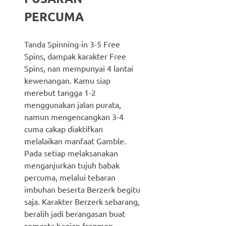
PERCUMA
Tanda Spinning-in 3-5 Free
Spins, dampak karakter Free
Spins, nan mempunyai 4 lantai
kewenangan. Kamu siap
merebut tangga 1-2
menggunakan jalan purata,
namun mengencangkan 3-4
cuma cakap diaktifkan
melalaikan manfaat Gamble.
Pada setiap melaksanakan
menganjurkan tujuh babak
percuma, melalui tebaran
imbuhan beserta Berzerk begitu
saja. Karakter Berzerk sebarang,
beralih jadi berangasan buat
semesta bagian fragmen