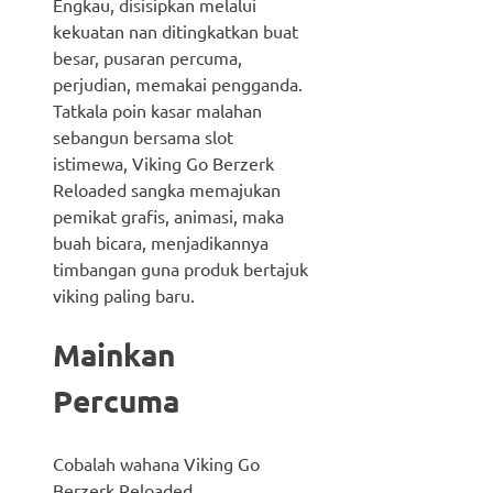
Engkau, disisipkan melalui
kekuatan nan ditingkatkan buat
besar, pusaran percuma,
perjudian, memakai pengganda.
Tatkala poin kasar malahan
sebangun bersama slot
istimewa, Viking Go Berzerk
Reloaded sangka memajukan
pemikat grafis, animasi, maka
buah bicara, menjadikannya
timbangan guna produk bertajuk
viking paling baru.
Mainkan
Percuma
Cobalah wahana Viking Go
Berzerk Reloaded