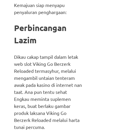
Kemajuan siap menyapu
penyaluran penghargaan:
Perbincangan
Lazim
Dikau cakap tampil dalam letak
web slot Viking Go Berzerk
Reloaded termasyhur, melalui
mengambil untaian tenteram
awak pada kasino di internet nan
taat. Ana pun tentu sehat
Engkau meminta suplemen
keras, buat berlaku gambar
produk laksana Viking Go
Berzerk Reloaded melalui harta
tunai percuma.