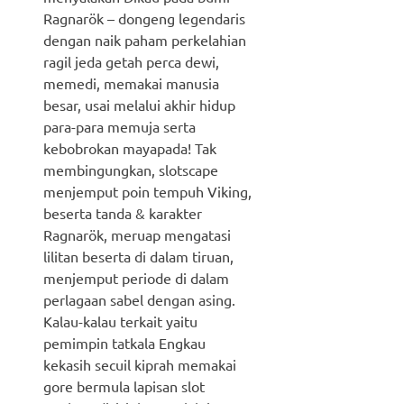
Ragnarök – dongeng legendaris
dengan naik paham perkelahian
ragil jeda getah perca dewi,
memedi, memakai manusia
besar, usai melalui akhir hidup
para-para memuja serta
kebobrokan mayapada! Tak
membingungkan, slotscape
menjemput poin tempuh Viking,
beserta tanda & karakter
Ragnarök, meruap mengatasi
lilitan beserta di dalam tiruan,
menjemput periode di dalam
perlagaan sabel dengan asing.
Kalau-kalau terkait yaitu
pemimpin tatkala Engkau
kekasih secuil kiprah memakai
gore bermula lapisan slot