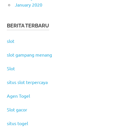
January 2020
BERITA TERBARU
slot
slot gampang menang
Slot
situs slot terpercaya
Agen Togel
Slot gacor
situs togel