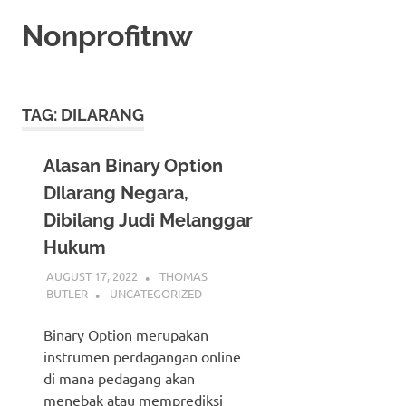
Skip
Nonprofitnw
to
content
Bocoran
Slot
Gacor
TAG:
DILARANG
Hari
Ini
Alasan Binary Option
Dilarang Negara,
Dibilang Judi Melanggar
Hukum
AUGUST 17, 2022
THOMAS
BUTLER
UNCATEGORIZED
Binary Option merupakan
instrumen perdagangan online
di mana pedagang akan
menebak atau memprediksi