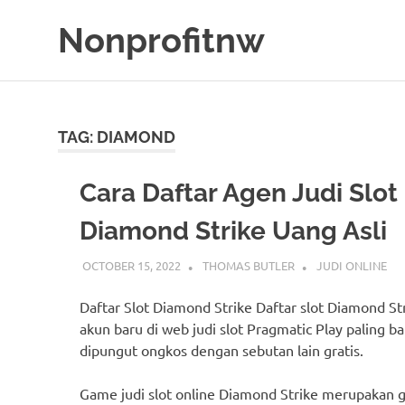
Skip
Nonprofitnw
to
content
Bocoran
Slot
Gacor
Hari
TAG:
DIAMOND
Ini
Cara Daftar Agen Judi Slot
Diamond Strike Uang Asli
OCTOBER 15, 2022
THOMAS BUTLER
JUDI ONLINE
Daftar Slot Diamond Strike Daftar slot Diamond St
akun baru di web judi slot Pragmatic Play paling bai
dipungut ongkos dengan sebutan lain gratis.
Game judi slot online Diamond Strike merupakan 