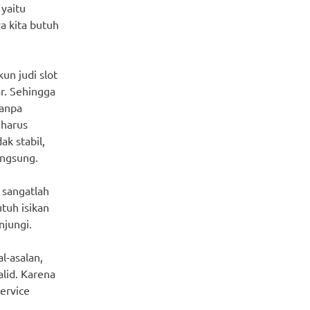
 yaitu
a kita butuh
un judi slot
r. Sehingga
tanpa
 harus
ak stabil,
angsung.
 sangatlah
tuh isikan
njungi.
l-asalan,
lid. Karena
ervice