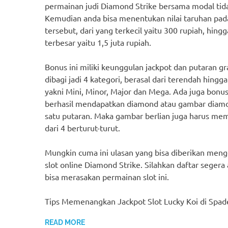
permainan judi Diamond Strike bersama modal tid
Kemudian anda bisa menentukan nilai taruhan pa
tersebut, dari yang terkecil yaitu 300 rupiah, hing
terbesar yaitu 1,5 juta rupiah.
Bonus ini miliki keunggulan jackpot dan putaran gr
dibagi jadi 4 kategori, berasal dari terendah hingga
yakni Mini, Minor, Major dan Mega. Ada juga bonu
berhasil mendapatkan diamond atau gambar diam
satu putaran. Maka gambar berlian juga harus mem
dari 4 berturut-turut.
Mungkin cuma ini ulasan yang bisa diberikan meng
slot online Diamond Strike. Silahkan daftar segera
bisa merasakan permainan slot ini.
Tips Memenangkan Jackpot Slot Lucky Koi di Sp
READ MORE