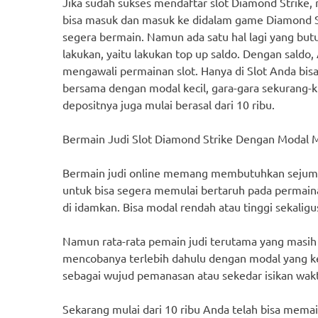
Jika sudah sukses mendaftar slot Diamond Strike,
bisa masuk dan masuk ke didalam game Diamond S
segera bermain. Namun ada satu hal lagi yang bu
lakukan, yaitu lakukan top up saldo. Dengan saldo,
mengawali permainan slot. Hanya di Slot Anda bisa
bersama dengan modal kecil, gara-gara sekurang-
depositnya juga mulai berasal dari 10 ribu.
Bermain Judi Slot Diamond Strike Dengan Modal 
Bermain judi online memang membutuhkan sejum
untuk bisa segera memulai bertaruh pada permain
di idamkan. Bisa modal rendah atau tinggi sekaligu
Namun rata-rata pemain judi terutama yang masih
mencobanya terlebih dahulu dengan modal yang ke
sebagai wujud pemanasan atau sekedar isikan wakt
Sekarang mulai dari 10 ribu Anda telah bisa mema