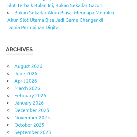
Slot Terbaik Bulan Ini, Bukan Sekadar Gacor!
Bukan Sekadar Akun Biasa: Mengapa Memiliki
Akun Slot Utama Bisa Jadi Game Changer di
Dunia Permainan Digital
ARCHIVES
August 2026
June 2026
April 2026
March 2026
February 2026
January 2026
December 2025
November 2025
October 2025
September 2025