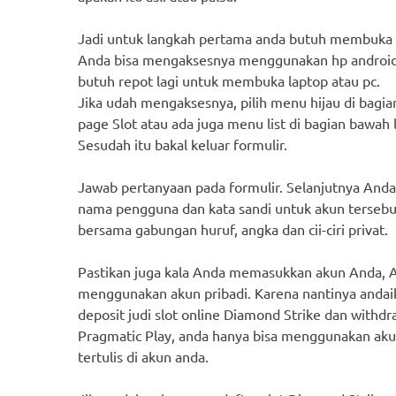
Jadi untuk langkah pertama anda butuh membuka 
Anda bisa mengaksesnya menggunakan hp android, 
butuh repot lagi untuk membuka laptop atau pc.
Jika udah mengaksesnya, pilih menu hijau di bagi
page Slot atau ada juga menu list di bagian bawah l
Sesudah itu bakal keluar formulir.
Jawab pertanyaan pada formulir. Selanjutnya And
nama pengguna dan kata sandi untuk akun tersebu
bersama gabungan huruf, angka dan cii-ciri privat.
Pastikan juga kala Anda memasukkan akun Anda, 
menggunakan akun pribadi. Karena nantinya andai
deposit judi slot online Diamond Strike dan withdr
Pragmatic Play, anda hanya bisa menggunakan ak
tertulis di akun anda.