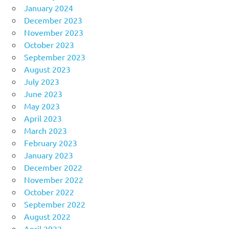
January 2024
December 2023
November 2023
October 2023
September 2023
August 2023
July 2023
June 2023
May 2023
April 2023
March 2023
February 2023
January 2023
December 2022
November 2022
October 2022
September 2022
August 2022
April 2022