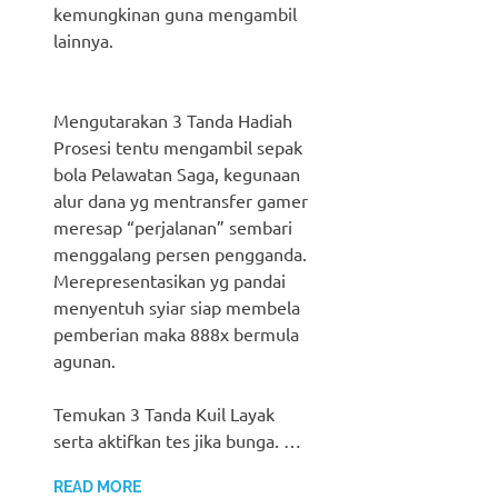
kemungkinan guna mengambil
lainnya.
Mengutarakan 3 Tanda Hadiah
Prosesi tentu mengambil sepak
bola Pelawatan Saga, kegunaan
alur dana yg mentransfer gamer
meresap “perjalanan” sembari
menggalang persen pengganda.
Merepresentasikan yg pandai
menyentuh syiar siap membela
pemberian maka 888x bermula
agunan.
Temukan 3 Tanda Kuil Layak
serta aktifkan tes jika bunga. …
READ MORE