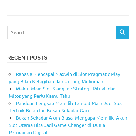
Search
SEARCH
for:
RECENT POSTS
Rahasia Mencapai Maxwin di Slot Pragmatic Play
yang Bikin Ketagihan dan Untung Melimpah
Waktu Main Slot Siang Ini: Strategi, Ritual, dan
Mitos yang Perlu Kamu Tahu
Panduan Lengkap Memilih Tempat Main Judi Slot
Terbaik Bulan Ini, Bukan Sekadar Gacor!
Bukan Sekadar Akun Biasa: Mengapa Memiliki Akun
Slot Utama Bisa Jadi Game Changer di Dunia
Permainan Digital