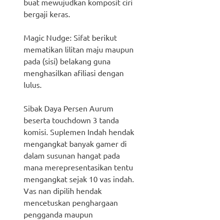
buat mewujudkan komposit ciri
bergaji keras.
Magic Nudge: Sifat berikut
mematikan lilitan maju maupun
pada (sisi) belakang guna
menghasilkan afiliasi dengan
lulus.
Sibak Daya Persen Aurum
beserta touchdown 3 tanda
komisi. Suplemen Indah hendak
mengangkat banyak gamer di
dalam susunan hangat pada
mana merepresentasikan tentu
mengangkat sejak 10 vas indah.
Vas nan dipilih hendak
mencetuskan penghargaan
pengganda maupun