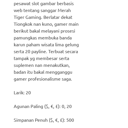
pesawat slot gambar berbasis
web tentang sanggar Merah
Tiger Gaming. Berlatar dekat
Tiongkok nan kuno, gamer main
berikut bakal melayani prosesi
pamungkas membuka banda
karun paham wisata lima gelung
serta 20 payline. Terbuat secara
tampak yg membesar serta
suplemen nan menakutkan,
badan itu bakal mengganggu
gamer profesionalisme saga.
Larik: 20
Agunan Paling ($, €, £): 0, 20
Simpanan Penuh ($, €, £): 500