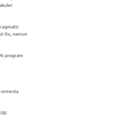
akuler
Pragmatic
ut itu, namun
096 program
 semesta
100