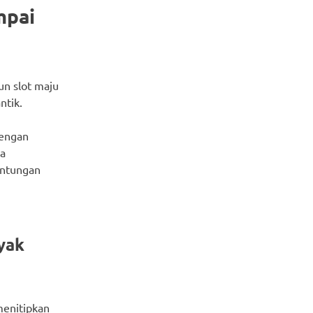
mpai
un slot maju
ntik.
dengan
ka
ntungan
yak
menitipkan