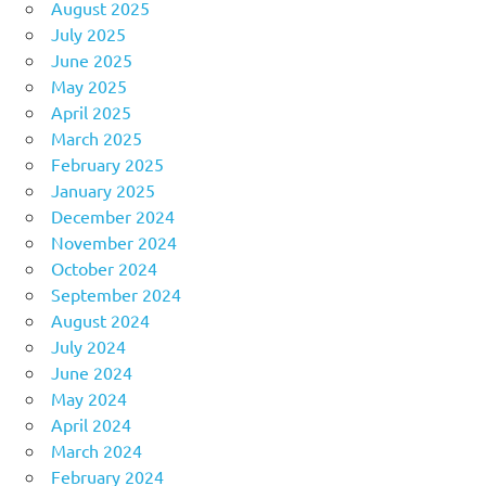
August 2025
July 2025
June 2025
May 2025
April 2025
March 2025
February 2025
January 2025
December 2024
November 2024
October 2024
September 2024
August 2024
July 2024
June 2024
May 2024
April 2024
March 2024
February 2024