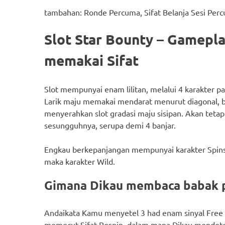
tambahan: Ronde Percuma, Sifat Belanja Sesi Per
Slot Star Bounty – Gamepl
memakai Sifat
Slot mempunyai enam lilitan, melalui 4 karakter pa
Larik maju memakai mendarat menurut diagonal, 
menyerahkan slot gradasi maju sisipan. Akan tetapi
sesungguhnya, serupa demi 4 banjar.
Engkau berkepanjangan mempunyai karakter Spin
maka karakter Wild.
Gimana Dikau membaca babak 
Andaikata Kamu menyetel 3 had enam sinyal Free 
memecut Sifat Respin, dalam mana Dikau mendete