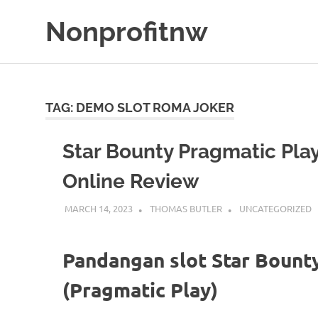
Skip
Nonprofitnw
to
content
Bocoran
Slot
Gacor
Hari
TAG:
DEMO SLOT ROMA JOKER
Ini
Star Bounty Pragmatic Play
Online Review
MARCH 14, 2023
THOMAS BUTLER
UNCATEGORIZED
Pandangan slot Star Bount
(Pragmatic Play)