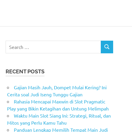
Search
SEARCH
for:
RECENT POSTS
Gajian Masih Jauh, Dompet Mulai Kering? Ini
Cerita soal Judi Iseng Tunggu Gajian
Rahasia Mencapai Maxwin di Slot Pragmatic
Play yang Bikin Ketagihan dan Untung Melimpah
Waktu Main Slot Siang Ini: Strategi, Ritual, dan
Mitos yang Perlu Kamu Tahu
Panduan Lengkap Memilih Tempat Main Judi