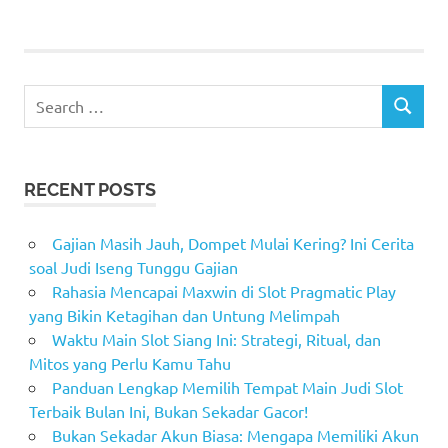
Search
SEARCH
for:
RECENT POSTS
Gajian Masih Jauh, Dompet Mulai Kering? Ini Cerita
soal Judi Iseng Tunggu Gajian
Rahasia Mencapai Maxwin di Slot Pragmatic Play
yang Bikin Ketagihan dan Untung Melimpah
Waktu Main Slot Siang Ini: Strategi, Ritual, dan
Mitos yang Perlu Kamu Tahu
Panduan Lengkap Memilih Tempat Main Judi Slot
Terbaik Bulan Ini, Bukan Sekadar Gacor!
Bukan Sekadar Akun Biasa: Mengapa Memiliki Akun