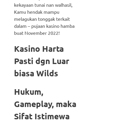
kekayaan tunai nan walhasil,
Kamu hendak mampu
melagukan tonggak terkait
dalam – pujaan kasino hamba
buat November 2022!
Kasino Harta
Pasti dgn Luar
biasa Wilds
Hukum,
Gameplay, maka
Sifat Istimewa