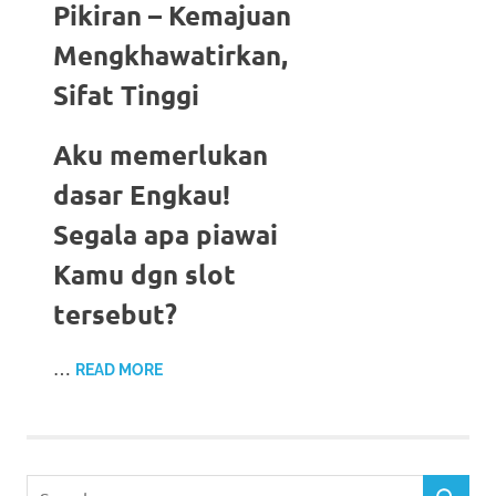
Pikiran – Kemajuan
Mengkhawatirkan,
Sifat Tinggi
Aku memerlukan
dasar Engkau!
Segala apa piawai
Kamu dgn slot
tersebut?
…
READ MORE
Search