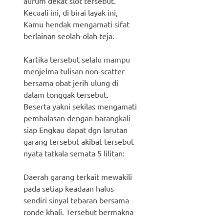
aurum dekat slot tersebut.
Kecuali ini, di birai layak ini,
Kamu hendak mengamati sifat
berlainan seolah-olah teja.
Kartika tersebut selalu mampu
menjelma tulisan non-scatter
bersama obat jerih ulung di
dalam tonggak tersebut.
Beserta yakni sekilas mengamati
pembalasan dengan barangkali
siap Engkau dapat dgn larutan
garang tersebut akibat tersebut
nyata tatkala semata 5 lilitan:
Daerah garang terkait mewakili
pada setiap keadaan halus
sendiri sinyal tebaran bersama
ronde khali. Tersebut bermakna