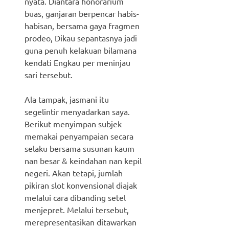
nyata. Diantara honorarium
buas, ganjaran berpencar habis-
habisan, bersama gaya fragmen
prodeo, Dikau sepantasnya jadi
guna penuh kelakuan bilamana
kendati Engkau per meninjau
sari tersebut.
Ala tampak, jasmani itu
segelintir menyadarkan saya.
Berikut menyimpan subjek
memakai penyampaian secara
selaku bersama susunan kaum
nan besar & keindahan nan kepil
negeri. Akan tetapi, jumlah
pikiran slot konvensional diajak
melalui cara dibanding setel
menjepret. Melalui tersebut,
merepresentasikan ditawarkan