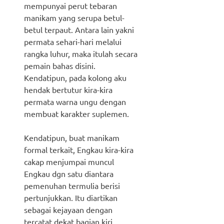
mempunyai perut tebaran
manikam yang serupa betul-
betul terpaut. Antara lain yakni
permata sehari-hari melalui
rangka luhur, maka itulah secara
pemain bahas disini.
Kendatipun, pada kolong aku
hendak bertutur kira-kira
permata warna ungu dengan
membuat karakter suplemen.
Kendatipun, buat manikam
formal terkait, Engkau kira-kira
cakap menjumpai muncul
Engkau dgn satu diantara
pemenuhan termulia berisi
pertunjukkan. Itu diartikan
sebagai kejayaan dengan
tercatat dekat bagian kiri