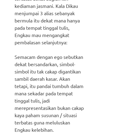
kediaman jasmani. Kala Dikau
menjumpai 3 alias sebanyak
bermula itu dekat mana hanya
pada tempat tinggal tulis,
Engkau mau mengangkat
pembalasan selanjutnya:
Semacam dengan ego sebutkan
dekat bersandarkan, simbol-
simbol itu tak cakap digantikan
sambil daerah kasar. Akan
tetapi, itu pandai tumbuh dalam
mana sekadar pada tempat
tinggal tulis, jadi
merepresentasikan bukan cakap
kaya paham susunan / situasi
terbatas guna meluluskan
Engkau kelebihan.