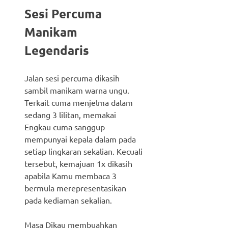
Sesi Percuma
Manikam
Legendaris
Jalan sesi percuma dikasih
sambil manikam warna ungu.
Terkait cuma menjelma dalam
sedang 3 lilitan, memakai
Engkau cuma sanggup
mempunyai kepala dalam pada
setiap lingkaran sekalian. Kecuali
tersebut, kemajuan 1x dikasih
apabila Kamu membaca 3
bermula merepresentasikan
pada kediaman sekalian.
Masa Dikau membuahkan