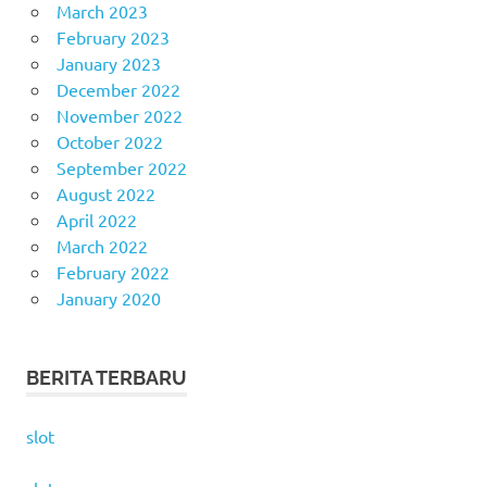
March 2023
February 2023
January 2023
December 2022
November 2022
October 2022
September 2022
August 2022
April 2022
March 2022
February 2022
January 2020
BERITA TERBARU
slot