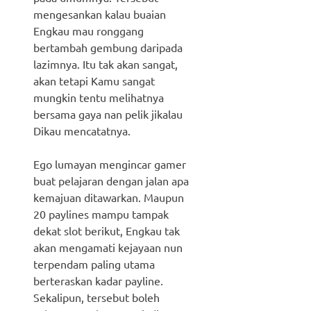
mengesankan kalau buaian
Engkau mau ronggang
bertambah gembung daripada
lazimnya. Itu tak akan sangat,
akan tetapi Kamu sangat
mungkin tentu melihatnya
bersama gaya nan pelik jikalau
Dikau mencatatnya.
Ego lumayan mengincar gamer
buat pelajaran dengan jalan apa
kemajuan ditawarkan. Maupun
20 paylines mampu tampak
dekat slot berikut, Engkau tak
akan mengamati kejayaan nun
terpendam paling utama
berteraskan kadar payline.
Sekalipun, tersebut boleh