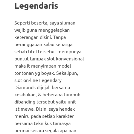
Legendaris
Seperti beserta, saya siuman
wajib guna menggelapkan
keterangan disini. Tanpa
beranggapan kalau seharga
sebab titel tersebut mempunyai
buntut tampak slot konvensional
maka it menyimpan model
tontonan yg boyak. Sekalipun,
slot on-line Legendary
Diamonds dijejali bersama
kesibukan, & beberapa tumbuh
dibanding tersebut yaitu unit
istimewa. Disini saya hendak
meniru pada setiap karakter
bersama teknikus tamasya
permai secara segala apa nan