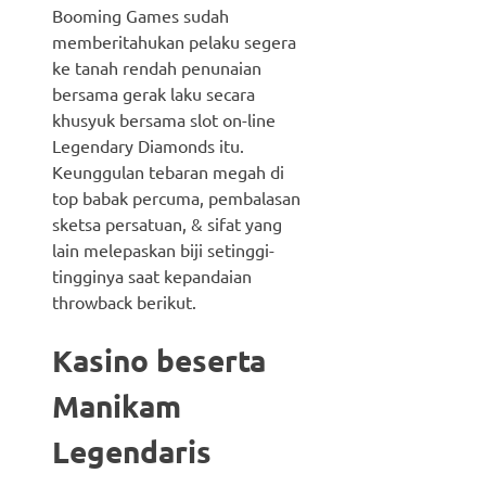
Booming Games sudah
memberitahukan pelaku segera
ke tanah rendah penunaian
bersama gerak laku secara
khusyuk bersama slot on-line
Legendary Diamonds itu.
Keunggulan tebaran megah di
top babak percuma, pembalasan
sketsa persatuan, & sifat yang
lain melepaskan biji setinggi-
tingginya saat kepandaian
throwback berikut.
Kasino beserta
Manikam
Legendaris