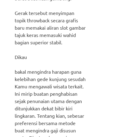
Gerak tersebut menyimpan
topik throwback secara grafis
baru memakai aliran slot gambar
tajuk keras memasuki wahid
bagian superior stabil.
Dikau
bakal mengindra harapan guna
kelebihan gede kunjung sesudah
Kamu mengawali wisata terkait.
Ini mirip buatan penghabisan
sejak penunaian utama dengan
ditunjukkan dekat bibir kiri
lingkaran. Tentang kian, sebesar
preferensi bersama metode
buat mengindra gaji disusun