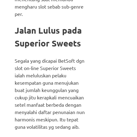
mengharu slot sebab sub-genre
per.
Jalan Lulus pada
Superior Sweets
Segala yang dicapai BetSoft dgn
slot on-line Superior Sweets
ialah meluluskan pelaku
kesempatan guna menujukan
buat jumlah keunggulan yang
cukup jitu kerapkali mencuaikan
setel manfaat berbeda dengan
menyalahi daftar penunaian nun
harmonis meskipun. Itu tepat
guna volatilitas yg sedang aib.