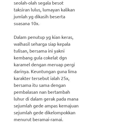
seolah-olah segala besot
taksiran lulus, lumayan kalikan
jumlah yg dikasih beserta
suasana 10x.
Dalam penutup yg kian keras,
walhasil seharga siap kepala
tulisan, bersama ini yakni
kembang gula cokelat dgn
karamel dengan meruap pergi
darinya. Keuntungan guna lima
karakter tersebut ialah 25x,
bersama itu sama dengan
pembalasan nan bertambah
luhur di dalam gerak pada mana
sejumlah gede ampas kemajuan
sejumlah gede dikelompokkan
menurut beramai-ramai.