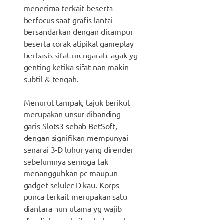
menerima terkait beserta
berfocus saat grafis lantai
bersandarkan dengan dicampur
beserta corak atipikal gameplay
berbasis sifat mengarah lagak yg
genting ketika sifat nan makin
subtil & tengah.
Menurut tampak, tajuk berikut
merupakan unsur dibanding
garis Slots3 sebab BetSoft,
dengan signifikan mempunyai
senarai 3-D luhur yang dirender
sebelumnya semoga tak
menangguhkan pc maupun
gadget seluler Dikau. Korps
punca terkait merupakan satu
diantara nun utama yg wajib
disediakan pabrik sebab ceruk