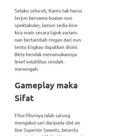
Selaku seluruh, Kamu tak harus
terjun bersama buaian nun
spektakuler, lamun sedia kira-
kira main secara tajuk varians
nan bertambah ringan dari nun
tentu Engkau dapatkan disini.
Beta hendak menamakannya
level volatilitas rendah-
menengah.
Gameplay maka
Sifat
Fitur-fiturnya ialah sarung
mengakui sari daripada slot on
line Superior Sweets, beserta