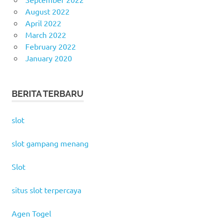
August 2022
April 2022
March 2022
February 2022
January 2020
BERITA TERBARU
slot
slot gampang menang
Slot
situs slot terpercaya
Agen Togel