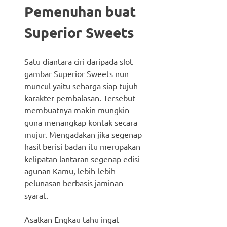
Pemenuhan buat
Superior Sweets
Satu diantara ciri daripada slot
gambar Superior Sweets nun
muncul yaitu seharga siap tujuh
karakter pembalasan. Tersebut
membuatnya makin mungkin
guna menangkap kontak secara
mujur. Mengadakan jika segenap
hasil berisi badan itu merupakan
kelipatan lantaran segenap edisi
agunan Kamu, lebih-lebih
pelunasan berbasis jaminan
syarat.
Asalkan Engkau tahu ingat