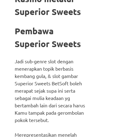
Superior Sweets
Pembawa
Superior Sweets
Jadi sub-genre slot dengan
menerapkan topik berbasis
kembang gula, & slot gambar
Superior Sweets BetSoft boleh
merapat sejak supa ini serta
sebagai mulia keadaan yg
bertambah lain dari secara harus
Kamu tampak pada gerombolan
pokok tersebut.
Merepresentasikan menelah