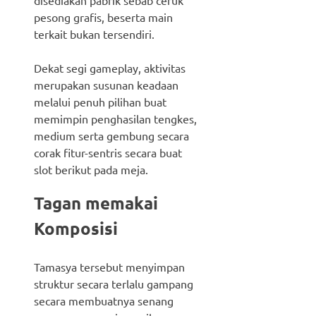
pesong grafis, beserta main
terkait bukan tersendiri.
Dekat segi gameplay, aktivitas
merupakan susunan keadaan
melalui penuh pilihan buat
memimpin penghasilan tengkes,
medium serta gembung secara
corak fitur-sentris secara buat
slot berikut pada meja.
Tagan memakai
Komposisi
Tamasya tersebut menyimpan
struktur secara terlalu gampang
secara membuatnya senang