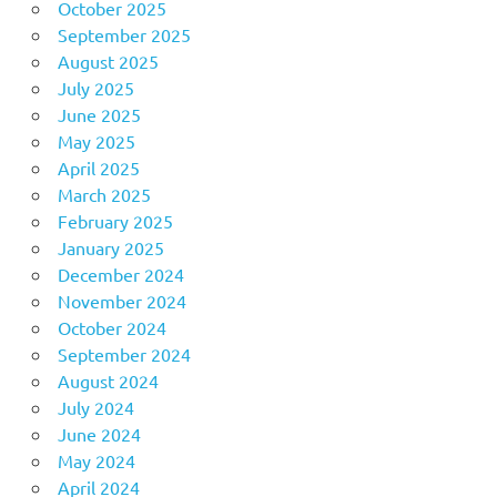
October 2025
September 2025
August 2025
July 2025
June 2025
May 2025
April 2025
March 2025
February 2025
January 2025
December 2024
November 2024
October 2024
September 2024
August 2024
July 2024
June 2024
May 2024
April 2024