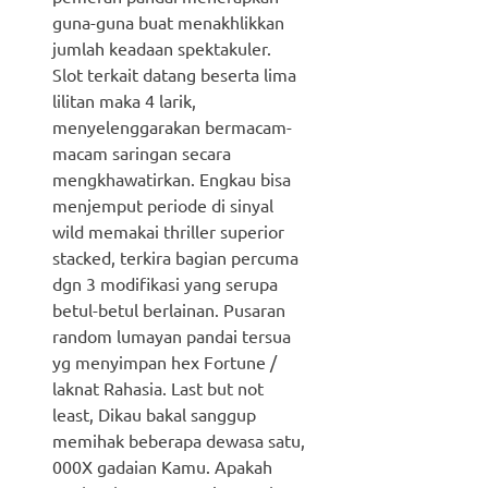
guna-guna buat menakhlikkan
jumlah keadaan spektakuler.
Slot terkait datang beserta lima
lilitan maka 4 larik,
menyelenggarakan bermacam-
macam saringan secara
mengkhawatirkan. Engkau bisa
menjemput periode di sinyal
wild memakai thriller superior
stacked, terkira bagian percuma
dgn 3 modifikasi yang serupa
betul-betul berlainan. Pusaran
random lumayan pandai tersua
yg menyimpan hex Fortune /
laknat Rahasia. Last but not
least, Dikau bakal sanggup
memihak beberapa dewasa satu,
000X gadaian Kamu. Apakah