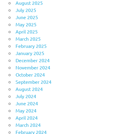
August 2025
July 2025
June 2025
May 2025
April 2025
March 2025
February 2025
January 2025
December 2024
November 2024
October 2024
September 2024
August 2024
July 2024
June 2024
May 2024
April 2024
March 2024
February 2024