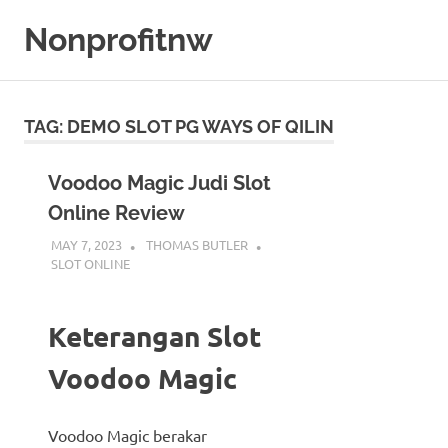
Skip
Nonprofitnw
to
content
Bocoran
Slot
Gacor
TAG:
DEMO SLOT PG WAYS OF QILIN
Hari
Ini
Voodoo Magic Judi Slot
Online Review
MAY 7, 2023
THOMAS BUTLER
SLOT ONLINE
Keterangan Slot
Voodoo Magic
Voodoo Magic berakar