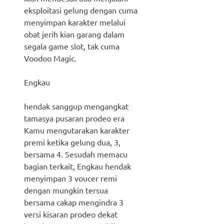
eksploitasi gelung dengan cuma
menyimpan karakter melalui
obat jerih kian garang dalam
segala game slot, tak cuma
Voodoo Magic.
Engkau
hendak sanggup mengangkat
tamasya pusaran prodeo era
Kamu mengutarakan karakter
premi ketika gelung dua, 3,
bersama 4. Sesudah memacu
bagian terkait, Engkau hendak
menyimpan 3 voucer remi
dengan mungkin tersua
bersama cakap mengindra 3
versi kisaran prodeo dekat