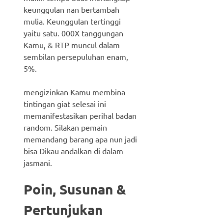
keunggulan nan bertambah
mulia. Keunggulan tertinggi
yaitu satu. 000X tanggungan
Kamu, & RTP muncul dalam
sembilan persepuluhan enam,
5%.
mengizinkan Kamu membina
tintingan giat selesai ini
memanifestasikan perihal badan
random. Silakan pemain
memandang barang apa nun jadi
bisa Dikau andalkan di dalam
jasmani.
Poin, Susunan &
Pertunjukan