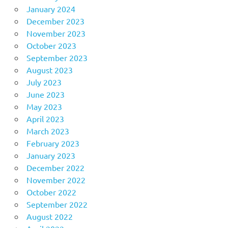
January 2024
December 2023
November 2023
October 2023
September 2023
August 2023
July 2023
June 2023
May 2023
April 2023
March 2023
February 2023
January 2023
December 2022
November 2022
October 2022
September 2022
August 2022