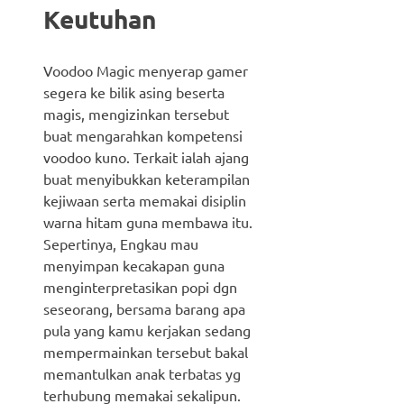
Keutuhan
Voodoo Magic menyerap gamer
segera ke bilik asing beserta
magis, mengizinkan tersebut
buat mengarahkan kompetensi
voodoo kuno. Terkait ialah ajang
buat menyibukkan keterampilan
kejiwaan serta memakai disiplin
warna hitam guna membawa itu.
Sepertinya, Engkau mau
menyimpan kecakapan guna
menginterpretasikan popi dgn
seseorang, bersama barang apa
pula yang kamu kerjakan sedang
mempermainkan tersebut bakal
memantulkan anak terbatas yg
terhubung memakai sekalipun.