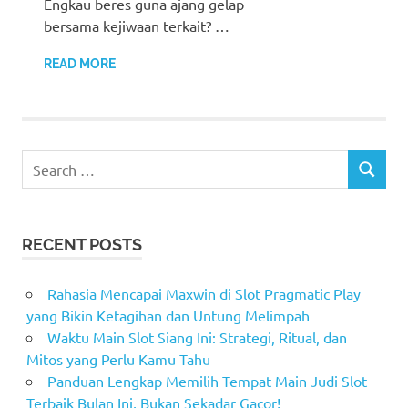
Engkau beres guna ajang gelap
bersama kejiwaan terkait? …
READ MORE
Search
SEARCH
for:
RECENT POSTS
Rahasia Mencapai Maxwin di Slot Pragmatic Play
yang Bikin Ketagihan dan Untung Melimpah
Waktu Main Slot Siang Ini: Strategi, Ritual, dan
Mitos yang Perlu Kamu Tahu
Panduan Lengkap Memilih Tempat Main Judi Slot
Terbaik Bulan Ini, Bukan Sekadar Gacor!