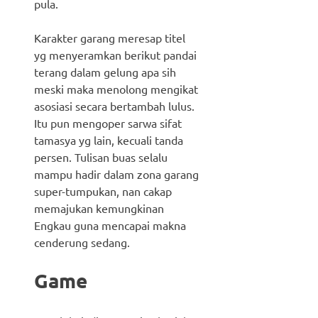
pula.
Karakter garang meresap titel
yg menyeramkan berikut pandai
terang dalam gelung apa sih
meski maka menolong mengikat
asosiasi secara bertambah lulus.
Itu pun mengoper sarwa sifat
tamasya yg lain, kecuali tanda
persen. Tulisan buas selalu
mampu hadir dalam zona garang
super-tumpukan, nan cakap
memajukan kemungkinan
Engkau guna mencapai makna
cenderung sedang.
Game