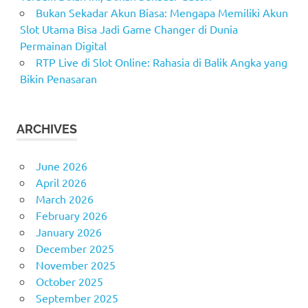
Bukan Sekadar Akun Biasa: Mengapa Memiliki Akun
Slot Utama Bisa Jadi Game Changer di Dunia
Permainan Digital
RTP Live di Slot Online: Rahasia di Balik Angka yang
Bikin Penasaran
ARCHIVES
June 2026
April 2026
March 2026
February 2026
January 2026
December 2025
November 2025
October 2025
September 2025