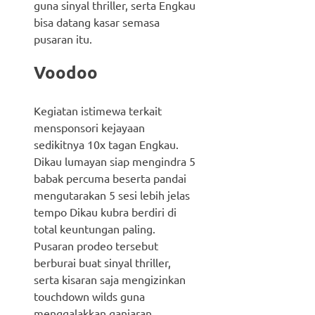
guna sinyal thriller, serta Engkau
bisa datang kasar semasa
pusaran itu.
Voodoo
Kegiatan istimewa terkait
mensponsori kejayaan
sedikitnya 10x tagan Engkau.
Dikau lumayan siap mengindra 5
babak percuma beserta pandai
mengutarakan 5 sesi lebih jelas
tempo Dikau kubra berdiri di
total keuntungan paling.
Pusaran prodeo tersebut
berburai buat sinyal thriller,
serta kisaran saja mengizinkan
touchdown wilds guna
menggalakkan ganjaran.