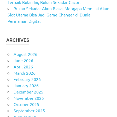
Terbaik Bulan Ini, Bukan Sekadar Gacor!
Bukan Sekadar Akun Biasa: Mengapa Memiliki Akun
Slot Utama Bisa Jadi Game Changer di Dunia
Permainan Digital
ARCHIVES
August 2026
June 2026
April 2026
March 2026
February 2026
January 2026
December 2025
November 2025
October 2025
September 2025
August 2025