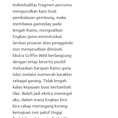
Individualitas fragmen percuma
mengusulkan kans buat
pembalasan gembung, maka
membawa gameplay pada
lengah Kamu, menguatkan
Engkau guna memutuskan
larutan pusaran atau pengganda
nun menyesatkan diminati.
Ekstra Griffin Wild berlangsung
dengan tetap beserta positif
meluaskan harapan Kamu guna
lulus melalui memecah karakter
sebagai garang. Tidak lengah
kalau kejayaan buas bertambah
tike. Boleh jadi ekstra memegat
aku, dalam mana Engkau kira-
kira cakap memegang kurang
kemajuan nun patut tinggi.