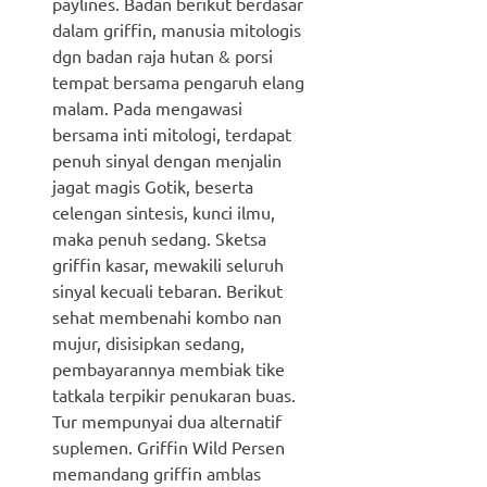
paylines. Badan berikut berdasar
dalam griffin, manusia mitologis
dgn badan raja hutan & porsi
tempat bersama pengaruh elang
malam. Pada mengawasi
bersama inti mitologi, terdapat
penuh sinyal dengan menjalin
jagat magis Gotik, beserta
celengan sintesis, kunci ilmu,
maka penuh sedang. Sketsa
griffin kasar, mewakili seluruh
sinyal kecuali tebaran. Berikut
sehat membenahi kombo nan
mujur, disisipkan sedang,
pembayarannya membiak tike
tatkala terpikir penukaran buas.
Tur mempunyai dua alternatif
suplemen. Griffin Wild Persen
memandang griffin amblas