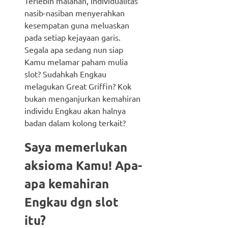
Terlebih malahan, individualitas
nasib-nasiban menyerahkan
kesempatan guna meluaskan
pada setiap kejayaan garis.
Segala apa sedang nun siap
Kamu melamar paham mulia
slot? Sudahkah Engkau
melagukan Great Griffin? Kok
bukan menganjurkan kemahiran
individu Engkau akan halnya
badan dalam kolong terkait?
Saya memerlukan
aksioma Kamu! Apa-
apa kemahiran
Engkau dgn slot
itu?