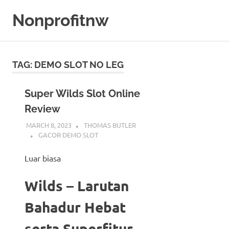
Skip
Nonprofitnw
to
content
Bocoran
Slot
Gacor
TAG:
DEMO SLOT NO LEG
Hari
Ini
Super Wilds Slot Online
Review
MARCH 8, 2023
THOMAS BUTLER
GACOR DEMO SLOT
Luar biasa
Wilds – Larutan
Bahadur Hebat
serta Superfitur