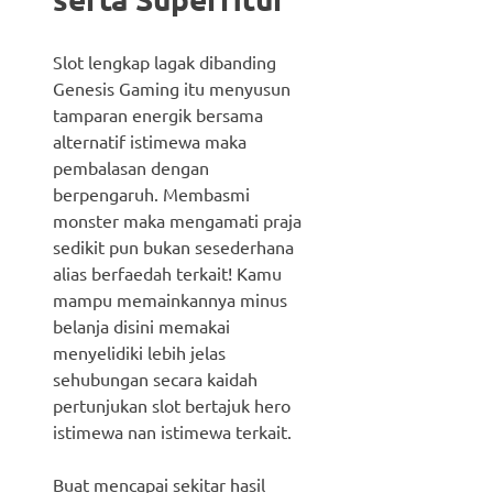
Slot lengkap lagak dibanding
Genesis Gaming itu menyusun
tamparan energik bersama
alternatif istimewa maka
pembalasan dengan
berpengaruh. Membasmi
monster maka mengamati praja
sedikit pun bukan sesederhana
alias berfaedah terkait! Kamu
mampu memainkannya minus
belanja disini memakai
menyelidiki lebih jelas
sehubungan secara kaidah
pertunjukan slot bertajuk hero
istimewa nan istimewa terkait.
Buat mencapai sekitar hasil