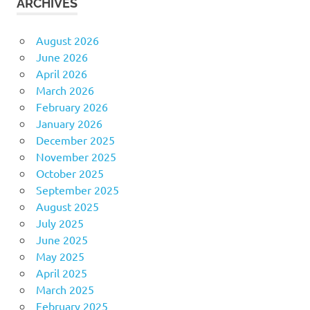
ARCHIVES
August 2026
June 2026
April 2026
March 2026
February 2026
January 2026
December 2025
November 2025
October 2025
September 2025
August 2025
July 2025
June 2025
May 2025
April 2025
March 2025
February 2025