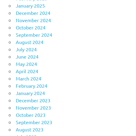
January 2025
December 2024
November 2024
October 2024
September 2024
August 2024
July 2024
June 2024
May 2024
April 2024
March 2024
February 2024
January 2024
December 2023
November 2023
October 2023
September 2023
August 2023