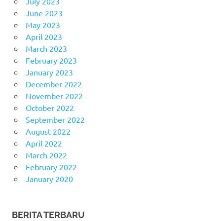
July 2023
June 2023
May 2023
April 2023
March 2023
February 2023
January 2023
December 2022
November 2022
October 2022
September 2022
August 2022
April 2022
March 2022
February 2022
January 2020
BERITA TERBARU