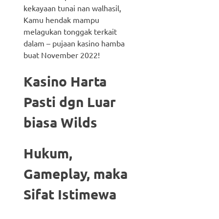
kekayaan tunai nan walhasil,
Kamu hendak mampu
melagukan tonggak terkait
dalam – pujaan kasino hamba
buat November 2022!
Kasino Harta
Pasti dgn Luar
biasa Wilds
Hukum,
Gameplay, maka
Sifat Istimewa