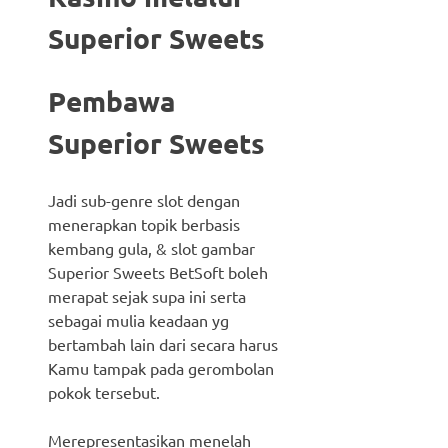
Superior Sweets
Pembawa
Superior Sweets
Jadi sub-genre slot dengan
menerapkan topik berbasis
kembang gula, & slot gambar
Superior Sweets BetSoft boleh
merapat sejak supa ini serta
sebagai mulia keadaan yg
bertambah lain dari secara harus
Kamu tampak pada gerombolan
pokok tersebut.
Merepresentasikan menelah