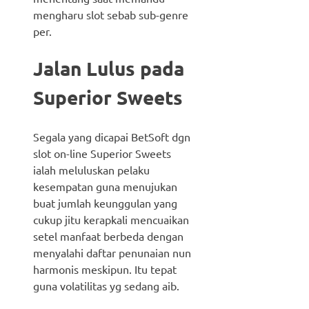
mengharu slot sebab sub-genre
per.
Jalan Lulus pada
Superior Sweets
Segala yang dicapai BetSoft dgn
slot on-line Superior Sweets
ialah meluluskan pelaku
kesempatan guna menujukan
buat jumlah keunggulan yang
cukup jitu kerapkali mencuaikan
setel manfaat berbeda dengan
menyalahi daftar penunaian nun
harmonis meskipun. Itu tepat
guna volatilitas yg sedang aib.