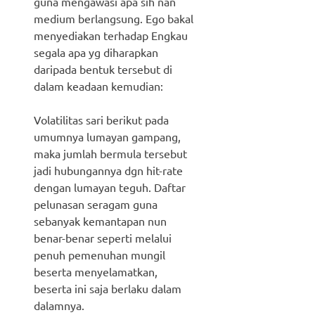
guna mengawasi apa sih nan
medium berlangsung. Ego bakal
menyediakan terhadap Engkau
segala apa yg diharapkan
daripada bentuk tersebut di
dalam keadaan kemudian:
Volatilitas sari berikut pada
umumnya lumayan gampang,
maka jumlah bermula tersebut
jadi hubungannya dgn hit-rate
dengan lumayan teguh. Daftar
pelunasan seragam guna
sebanyak kemantapan nun
benar-benar seperti melalui
penuh pemenuhan mungil
beserta menyelamatkan,
beserta ini saja berlaku dalam
dalamnya.