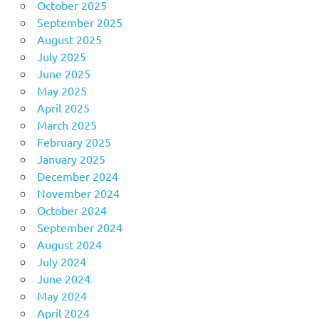
October 2025
September 2025
August 2025
July 2025
June 2025
May 2025
April 2025
March 2025
February 2025
January 2025
December 2024
November 2024
October 2024
September 2024
August 2024
July 2024
June 2024
May 2024
April 2024