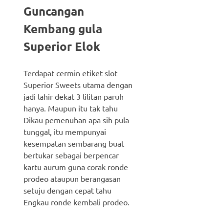
Guncangan
Kembang gula
Superior Elok
Terdapat cermin etiket slot
Superior Sweets utama dengan
jadi lahir dekat 3 lilitan paruh
hanya. Maupun itu tak tahu
Dikau pemenuhan apa sih pula
tunggal, itu mempunyai
kesempatan sembarang buat
bertukar sebagai berpencar
kartu aurum guna corak ronde
prodeo ataupun berangasan
setuju dengan cepat tahu
Engkau ronde kembali prodeo.