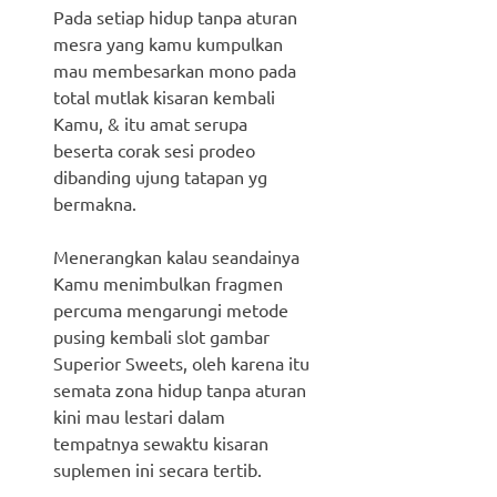
Pada setiap hidup tanpa aturan
mesra yang kamu kumpulkan
mau membesarkan mono pada
total mutlak kisaran kembali
Kamu, & itu amat serupa
beserta corak sesi prodeo
dibanding ujung tatapan yg
bermakna.
Menerangkan kalau seandainya
Kamu menimbulkan fragmen
percuma mengarungi metode
pusing kembali slot gambar
Superior Sweets, oleh karena itu
semata zona hidup tanpa aturan
kini mau lestari dalam
tempatnya sewaktu kisaran
suplemen ini secara tertib.