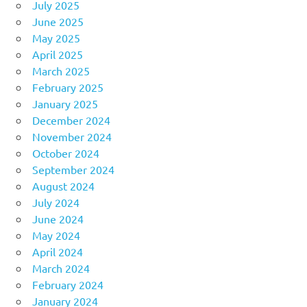
July 2025
June 2025
May 2025
April 2025
March 2025
February 2025
January 2025
December 2024
November 2024
October 2024
September 2024
August 2024
July 2024
June 2024
May 2024
April 2024
March 2024
February 2024
January 2024