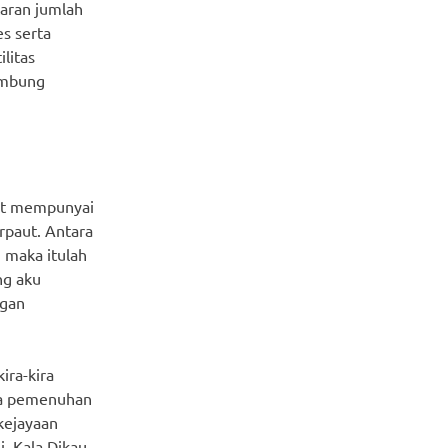
aran jumlah
s serta
litas
embung
kut mempunyai
rpaut. Antara
, maka itulah
ng aku
ngan
ira-kira
ra pemenuhan
 kejayaan
i. Kala Dikau