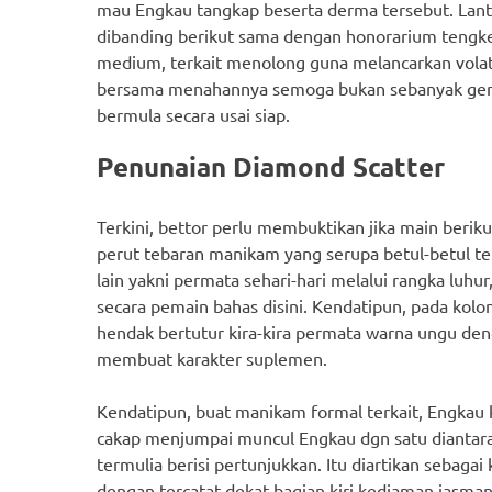
mau Engkau tangkap beserta derma tersebut. Lant
dibanding berikut sama dengan honorarium tengke
medium, terkait menolong guna melancarkan volati
bersama menahannya semoga bukan sebanyak g
bermula secara usai siap.
Penunaian Diamond Scatter
Terkini, bettor perlu membuktikan jika main beri
perut tebaran manikam yang serupa betul-betul te
lain yakni permata sehari-hari melalui rangka luhur
secara pemain bahas disini. Kendatipun, pada kolo
hendak bertutur kira-kira permata warna ungu de
membuat karakter suplemen.
Kendatipun, buat manikam formal terkait, Engkau k
cakap menjumpai muncul Engkau dgn satu dianta
termulia berisi pertunjukkan. Itu diartikan sebagai
dengan tercatat dekat bagian kiri kediaman jasman