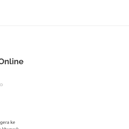
Online
ED
gera ke
a khusyuk