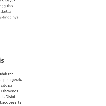
unggulan
 sketsa
gi-tingginya
is
sudah tahu
a poin gerak.
situasi
y Diamonds
t. Disini
back beserta