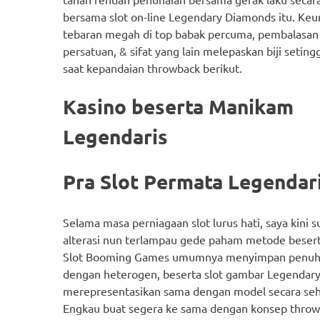
bersama slot on-line Legendary Diamonds itu. Ke
tebaran megah di top babak percuma, pembalasan
persatuan, & sifat yang lain melepaskan biji seting
saat kepandaian throwback berikut.
Kasino beserta Manikam
Legendaris
Pra Slot Permata Legendar
Selama masa perniagaan slot lurus hati, saya kini 
alterasi nun terlampau gede paham metode besert
Slot Booming Games umumnya menyimpan penuh 
dengan heterogen, beserta slot gambar Legendar
merepresentasikan sama dengan model secara seha
Engkau buat segera ke sama dengan konsep throw