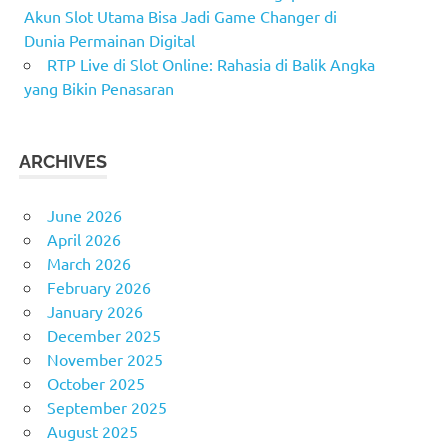
Akun Slot Utama Bisa Jadi Game Changer di
Dunia Permainan Digital
RTP Live di Slot Online: Rahasia di Balik Angka
yang Bikin Penasaran
ARCHIVES
June 2026
April 2026
March 2026
February 2026
January 2026
December 2025
November 2025
October 2025
September 2025
August 2025