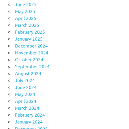
June 2025
May 2025
April 2025
March 2025
February 2025
January 2025
December 2024
November 2024
October 2024
September 2024
August 2024
July 2024
June 2024
May 2024
April 2024
March 2024
February 2024
January 2024
December 2023