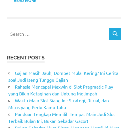
READ MORE
Search
SEARCH
for:
RECENT POSTS
Gajian Masih Jauh, Dompet Mulai Kering? Ini Cerita
soal Judi Iseng Tunggu Gajian
Rahasia Mencapai Maxwin di Slot Pragmatic Play
yang Bikin Ketagihan dan Untung Melimpah
Waktu Main Slot Siang Ini: Strategi, Ritual, dan
Mitos yang Perlu Kamu Tahu
Panduan Lengkap Memilih Tempat Main Judi Slot
Terbaik Bulan Ini, Bukan Sekadar Gacor!
Bukan Sekadar Akun Biasa: Mengapa Memiliki Akun