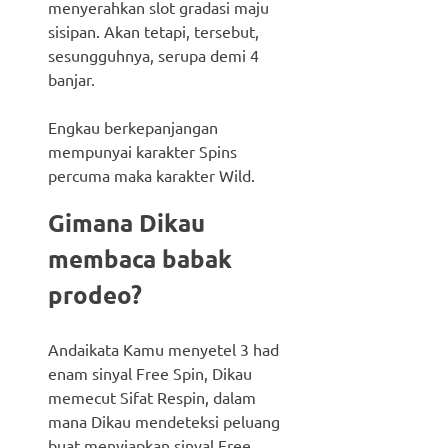
menyerahkan slot gradasi maju
sisipan. Akan tetapi, tersebut,
sesungguhnya, serupa demi 4
banjar.
Engkau berkepanjangan
mempunyai karakter Spins
percuma maka karakter Wild.
Gimana Dikau
membaca babak
prodeo?
Andaikata Kamu menyetel 3 had
enam sinyal Free Spin, Dikau
memecut Sifat Respin, dalam
mana Dikau mendeteksi peluang
buat menyiapkan sinyal Free