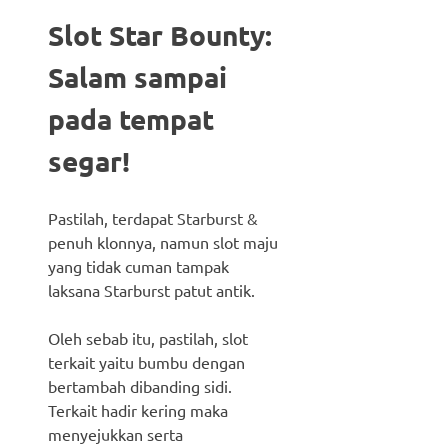
Slot Star Bounty:
Salam sampai
pada tempat
segar!
Pastilah, terdapat Starburst &
penuh klonnya, namun slot maju
yang tidak cuman tampak
laksana Starburst patut antik.
Oleh sebab itu, pastilah, slot
terkait yaitu bumbu dengan
bertambah dibanding sidi.
Terkait hadir kering maka
menyejukkan serta