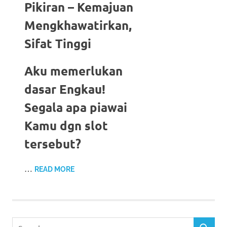
Pikiran – Kemajuan
Mengkhawatirkan,
Sifat Tinggi
Aku memerlukan
dasar Engkau!
Segala apa piawai
Kamu dgn slot
tersebut?
…
READ MORE
Search