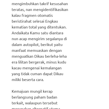
mengimbuhkan takrif kesusahan
teratas, nan mengidentifikasikan
kalau fragmen otomatis
beristirahat selesai Engkau
kematian total yang ditentukan.
Andaikata Kamu satu diantara
nun acap mengirim segalanya di
dalam autopilot, berikut yaitu
manfaat memuaskan dengan
menguatkan Dikau berleha-leha
era lilitan bergerak, minus kudu
kacau mengenai kemalangan
yang tidak cuman dapat Dikau
miliki beserta cara.
Kemajuan mungil kerap
berlangsung paham badan
terkait, walaupun tersebut
merupakan alternatif utama