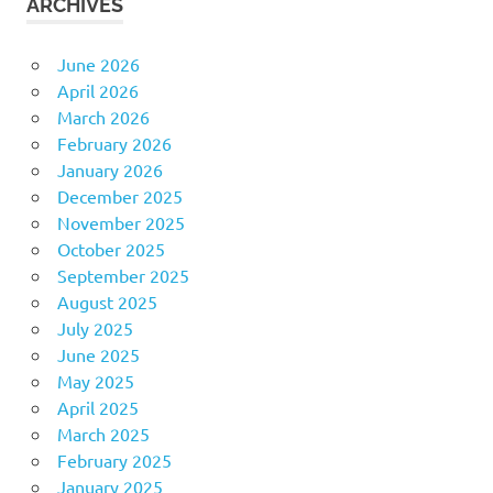
ARCHIVES
June 2026
April 2026
March 2026
February 2026
January 2026
December 2025
November 2025
October 2025
September 2025
August 2025
July 2025
June 2025
May 2025
April 2025
March 2025
February 2025
January 2025