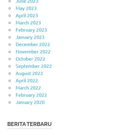
June 2023
May 2023
April 2023
March 2023
February 2023
January 2023
December 2022
November 2022
October 2022
September 2022
August 2022
April 2022
March 2022
February 2022
January 2020
BERITA TERBARU