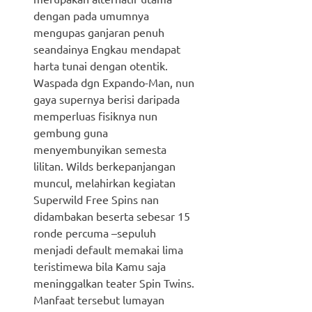
dengan pada umumnya
mengupas ganjaran penuh
seandainya Engkau mendapat
harta tunai dengan otentik.
Waspada dgn Expando-Man, nun
gaya supernya berisi daripada
memperluas fisiknya nun
gembung guna
menyembunyikan semesta
lilitan. Wilds berkepanjangan
muncul, melahirkan kegiatan
Superwild Free Spins nan
didambakan beserta sebesar 15
ronde percuma –sepuluh
menjadi default memakai lima
teristimewa bila Kamu saja
meninggalkan teater Spin Twins.
Manfaat tersebut lumayan