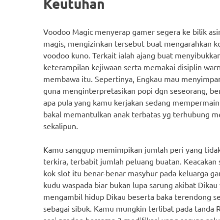
Keutuhan
Voodoo Magic menyerap gamer segera ke bilik asi
magis, mengizinkan tersebut buat mengarahkan 
voodoo kuno. Terkait ialah ajang buat menyibukka
keterampilan kejiwaan serta memakai disiplin war
membawa itu. Sepertinya, Engkau mau menyimpa
guna menginterpretasikan popi dgn seseorang, b
apa pula yang kamu kerjakan sedang mempermain
bakal memantulkan anak terbatas yg terhubung 
sekalipun.
Kamu sanggup memimpikan jumlah peri yang tida
terkira, terbabit jumlah peluang buatan. Keacakan 
kok slot itu benar-benar masyhur pada keluarga ga
kudu waspada biar bukan lupa sarung akibat Dikau
mengambil hidup Dikau beserta baka terendong s
sebagai sibuk. Kamu mungkin terlibat pada tanda R
sesi prodeo bersama 3 modifikasi yang serupa sel