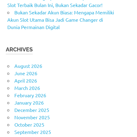
Slot Terbaik Bulan Ini, Bukan Sekadar Gacor!
Bukan Sekadar Akun Biasa: Mengapa Memiliki
Akun Slot Utama Bisa Jadi Game Changer di
Dunia Permainan Digital
ARCHIVES
August 2026
June 2026
April 2026
March 2026
February 2026
January 2026
December 2025
November 2025
October 2025
September 2025