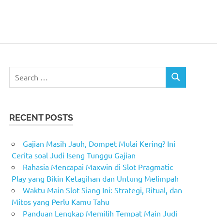
Search
SEARCH
for:
RECENT POSTS
Gajian Masih Jauh, Dompet Mulai Kering? Ini
Cerita soal Judi Iseng Tunggu Gajian
Rahasia Mencapai Maxwin di Slot Pragmatic
Play yang Bikin Ketagihan dan Untung Melimpah
Waktu Main Slot Siang Ini: Strategi, Ritual, dan
Mitos yang Perlu Kamu Tahu
Panduan Lengkap Memilih Tempat Main Judi